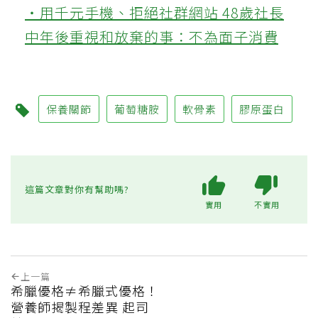
‧用千元手機、拒絕社群網站 48歲社長
中年後重視和放棄的事：不為面子消費
保養關節
葡萄糖胺
軟骨素
膠原蛋白
這篇文章對你有幫助嗎?
實用
不實用
上一篇
希臘優格≠希臘式優格！
營養師揭製程差異 起司