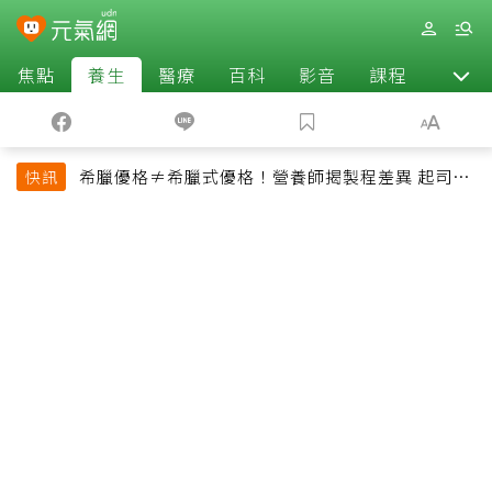
焦點
養生
醫療
百科
影音
課程
退休
希臘優格≠希臘式優格！營養師揭製程差異 起司片
快訊
也不一定是天然起司