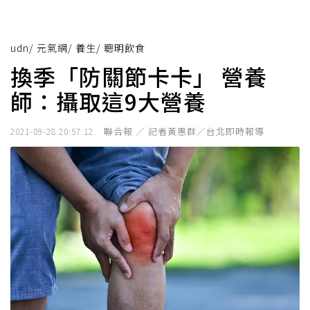
udn
/
元氣網
/
養生
/
聰明飲食
換季「防關節卡卡」 營養
師：攝取這9大營養
聯合報 ／ 記者黃惠群／台北即時報導
2021-09-28 20:57:12