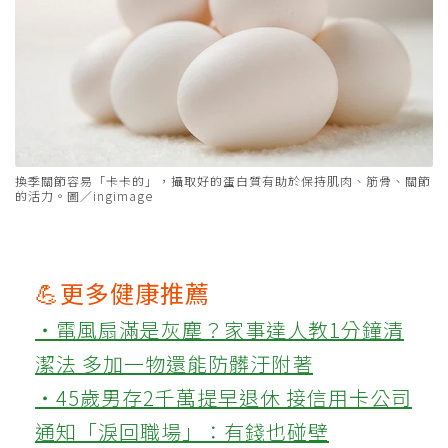
換季關節容易「卡卡的」，攝取好的蛋白質有助於保持肌肉、筋骨、關節
的活力。圖／ingimage
💪更多健康推薦
‧電風扇滿是灰塵？家事達人教1分鐘清
潔法 多加一物還能防髒汙附著
‧45歲男存2千萬提早退休 接信用卡公司
通知「淚回職場」：有錢也碰壁