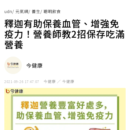
udn
/
元氣網
/
養生
/
聰明飲食
釋迦有助保養血管、增強免
疫力！營養師教2招保存吃滿
營養
今健康
今健康 ／ 今健康
2021-09-26 17:47:07