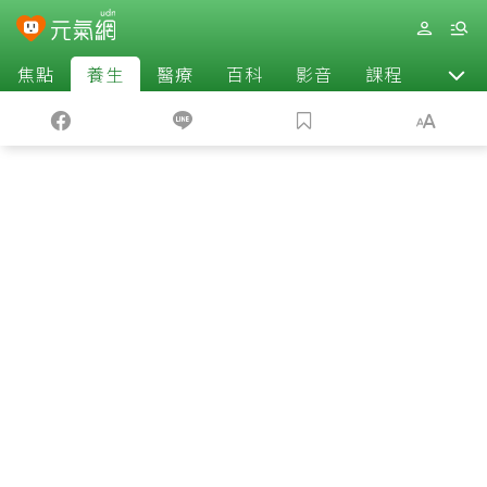
焦點
養生
醫療
百科
影音
課程
退休