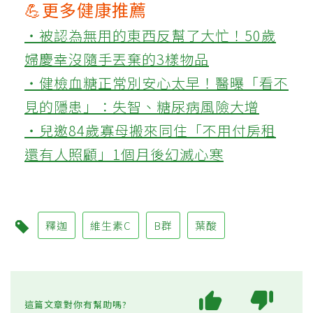
💪更多健康推薦
‧被認為無用的東西反幫了大忙！50歲
婦慶幸沒隨手丟棄的3樣物品
‧健檢血糖正常別安心太早！醫曝「看不
見的隱患」：失智、糖尿病風險大增
‧兒邀84歲寡母搬來同住「不用付房租
還有人照顧」1個月後幻滅心寒
釋迦
維生素C
B群
葉酸
這篇文章對你有幫助嗎?