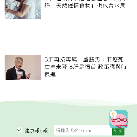
種「天然催情食物」也包含水果
B肝再接再厲／盧勝男：肝癌死
亡率未降 B肝是禍首 政策應與時
俱進
健康報e報