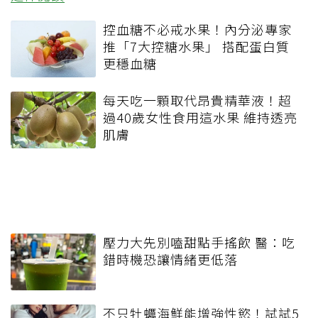
控血糖不必戒水果！內分泌專家
推「7大控糖水果」 搭配蛋白質
更穩血糖
每天吃一顆取代昂貴精華液！超
過40歲女性食用這水果 維持透亮
肌膚
壓力大先別嗑甜點手搖飲 醫：吃
錯時機恐讓情緒更低落
不只牡蠣海鮮能增強性慾！試試5