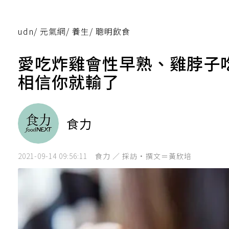
udn
/
元氣網
/
養生
/
聰明飲食
愛吃炸雞會性早熟、雞脖子
相信你就輸了
食力
2021-09-14 09:56:11
食力 ／ 採訪·撰文＝黃欣培