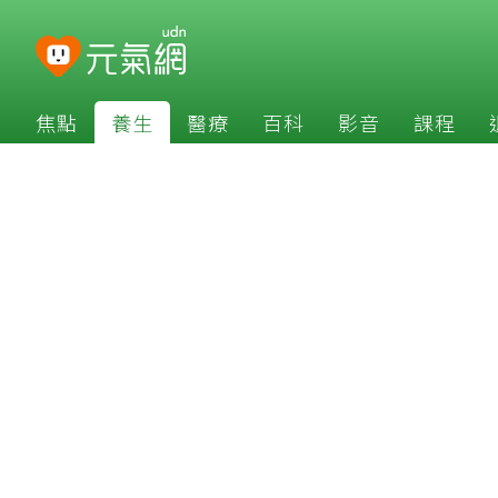
焦點
養生
醫療
百科
影音
課程