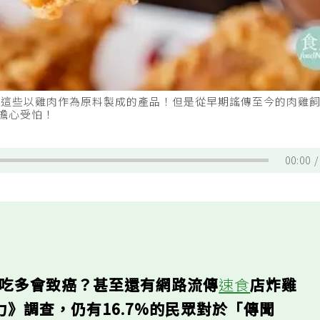
.等等這些以雞肉作為原料製成的產品！但是從早期謠傳至今的肉雞
擔心受怕！
00:00
子吃多會致癌？甚至還有網路流傳
速食
店炸雞
力》調查，仍有16.7%的民眾對於「傳聞