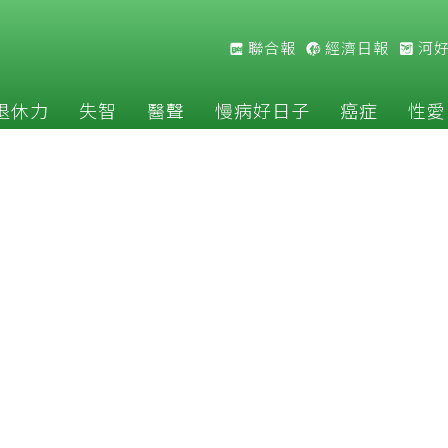
聯合報
經濟日報
河
退休力
失智
醫聲
慢病好日子
癌症
性愛