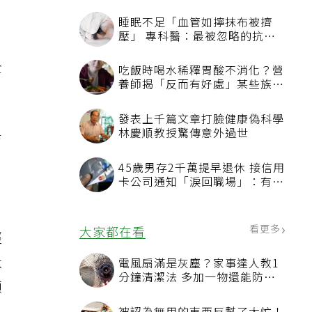
睡眠不足「血管如擰抹布被擠
壓」 專科醫：最被忽略的抗老
方法
全
吃飯時喝水稀釋胃酸不消化？營
養師揭「反而有好處」某些族群
才要禁
發表上千篇文章打臉健康偽科學
林慶順教授驚傳意外過世
育
，
45歲男存2千萬提早退休 接信用
卡公司通知「淚回職場」：有錢
也碰壁
看更多
大家都在看
經
量
電風扇滿是灰塵？家事達人教1
分鐘清潔法 多加一物還能防髒
頭
汙附著