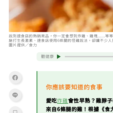
說到速食店的熱銷商品，你一定會想到炸雞、雞塊.....
施打生長激素、速食店使用6條腿的怪雞說法，卻讓不少人
圖片提供／食力
聽健康
你應該要知道的食事
愛吃
炸雞
會性早熟？雞脖
來自6條腿的雞！根據《食