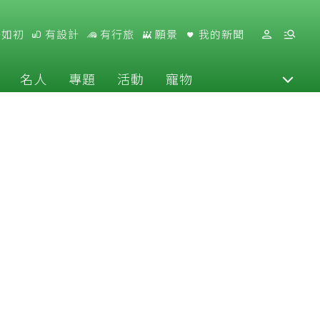
好如初
有設計
有行旅
願景
我的新聞
名人
專題
活動
寵物