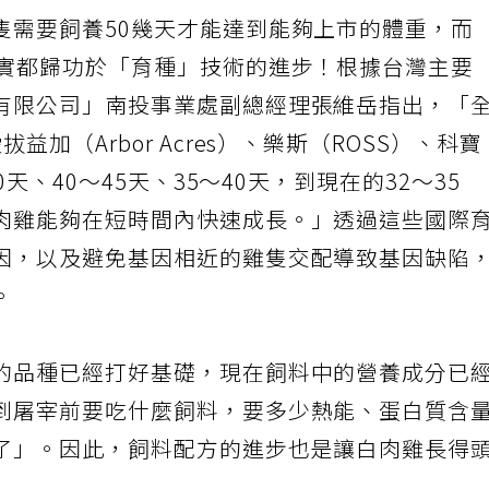
隻需要飼養50幾天才能達到能夠上市的體重，而
其實都歸功於「育種」技術的進步！根據台灣主要
有限公司」南投事業處副總經理張維岳指出，「
加（Arbor Acres）、樂斯（ROSS）、科寶
0天、40～45天、35～40天，到現在的32～35
肉雞能夠在短時間內快速成長。」透過這些國際
因，以及避免基因相近的雞隻交配導致基因缺陷
。
的品種已經打好基礎，現在飼料中的營養成分已
到屠宰前要吃什麼飼料，要多少熱能、蛋白質含
了」。因此，飼料配方的進步也是讓白肉雞長得