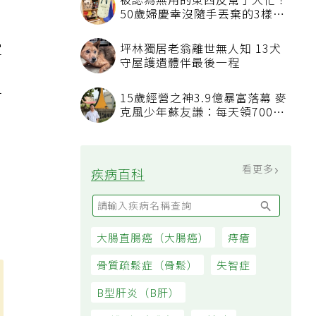
被認為無用的東西反幫了大忙！
50歲婦慶幸沒隨手丟棄的3樣物
品
定
坪林獨居老翁離世無人知 13犬
守屋護遺體伴最後一程
，
打
15歲經營之神3.9億暴富落幕 麥
克風少年蘇友謙：每天領700元
過日子
看更多
疾病百科
，
大腸直腸癌（大腸癌）
痔瘡
骨質疏鬆症（骨鬆）
失智症
B型肝炎（B肝）