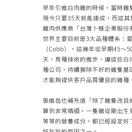
早年引進白肉雞的時候，當時雞
現今只要35天就能達成，而這
雞肉供應商「台灣卜蜂企業股份
世界主要目前是3大品種體系：愛拔益
（Cobb），這幾年從早期45～5
天，育種技術的進步，讓這些白
種公司，持續摒除不好的雞隻基
才能夠提供客戶品質優良的雞種
張維岳也補充道「除了雞隻改良
算到非常精細，一隻雞從剛出生
等等的營養成分，都已經設定好