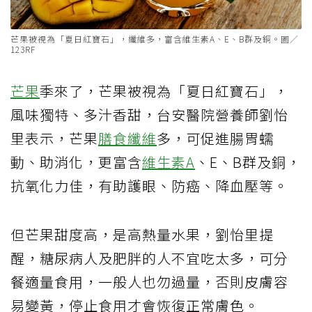
芒果被視為「夏日紅寶石」，纖維多，富含維生素A、E、B群及銅。圖／
123RF
芒果
季來了，芒果被視為「夏日紅寶石」，
風味獨特、多汁香甜，台安醫院營養師劉怡
里表示，芒果
膳食纖維
多，可促進腸胃蠕
動、助消化，更富含
維生素A
、E、B群及銅，
抗氧化力佳，有助護眼、防癌、降血壓等。
但芒果甜度高，是高熱量水果，劉怡里提
醒，糖尿病人及肥胖的人不宜吃太多，可分
餐適量食用，一般人也勿過量，否則皮膚容
易變黃，停止食用才會恢復正常膚色。