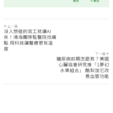
實用
不實用
上一篇
沒人想碰的苦工就讓AI
來！鴻海團隊駐醫院找痛
點 用科技讓醫療更有溫
度
下一篇
糖尿病前期怎麼救？美國
心臟協會研究推「1夢幻
水果組合」 酪梨加它改
善血管功能