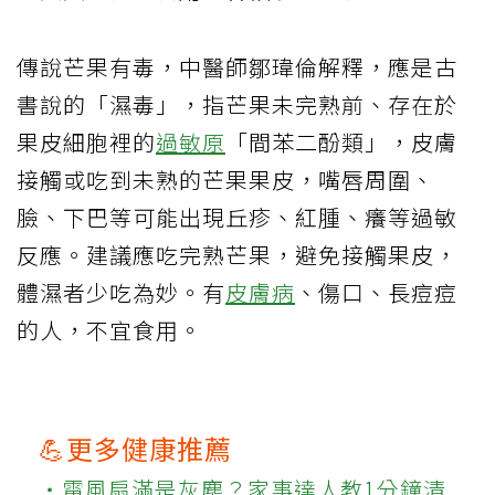
傳說芒果有毒，中醫師鄒瑋倫解釋，應是古
書說的「濕毒」，指芒果未完熟前、存在於
果皮細胞裡的
過敏原
「間苯二酚類」，皮膚
接觸或吃到未熟的芒果果皮，嘴唇周圍、
臉、下巴等可能出現丘疹、紅腫、癢等過敏
反應。建議應吃完熟芒果，避免接觸果皮，
體濕者少吃為妙。有
皮膚病
、傷口、長痘痘
的人，不宜食用。
💪更多健康推薦
‧電風扇滿是灰塵？家事達人教1分鐘清