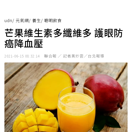
udn
/
元氣網
/
養生
/
聰明飲食
芒果維生素多纖維多 護眼防
癌降血壓
聯合報 ／ 記者黃妙雲／台北報導
2021-06-15 08:32:14