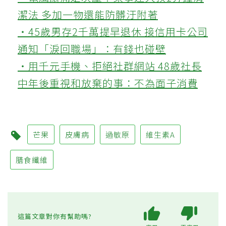
潔法 多加一物還能防髒汙附著
‧45歲男存2千萬提早退休 接信用卡公司
通知「淚回職場」：有錢也碰壁
‧用千元手機、拒絕社群網站 48歲社長
中年後重視和放棄的事：不為面子消費
芒果
皮膚病
過敏原
維生素A
膳食纖維
這篇文章對你有幫助嗎?