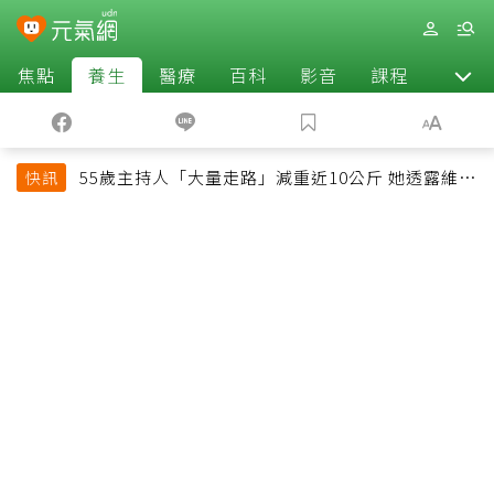
焦點
養生
醫療
百科
影音
課程
退休
55歲主持人「大量走路」減重近10公斤 她透露維持
快訊
十多年習慣心法