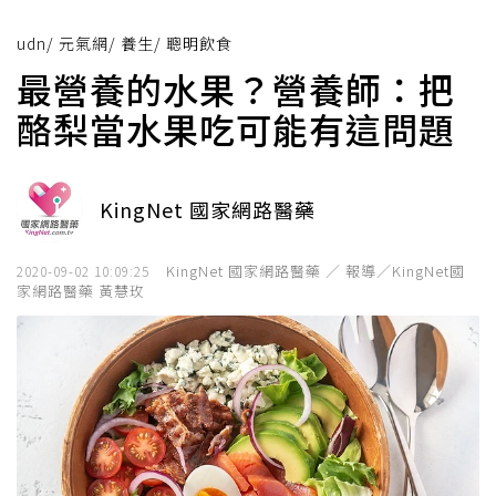
udn
/
元氣網
/
養生
/
聰明飲食
最營養的水果？營養師：把
酪梨當水果吃可能有這問題
KingNet 國家網路醫藥
KingNet 國家網路醫藥 ／ 報導／KingNet國
2020-09-02 10:09:25
家網路醫藥 黃慧玫