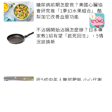
糖尿病前期怎麼救？美國心臟協
會研究推「1夢幻水果組合」 酪
梨加它改善血管功能
不沾鍋開始沾鍋怎麼辦？日本專
家教1招有望「起死回生」，5情
況該換新
近5成中年人腹部肥胖 小心代謝
出問題
酪梨切開有黑絲還能吃嗎？專家
揭真相！出現「3情況」快丟掉