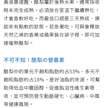
黃淑惠提醒，酪梨屬於後熟水果，通常採收
時未完全成熟，必須放在室溫下繼續熟化，
才會香軟好吃。而最佳口感是三天熟成、摸
起來有點軟的狀態。若急著吃，可與會釋放
天然乙烯的香蕉或蘋果裝在袋子裡，即可加
速催熟酪梨。
不可不知！酪梨の營養素
酪梨中的單元不飽和脂肪約占53%、多元不
飽和脂肪約占18%，是好油脂的來源，可幫
助降低血中膽固醇，促進脂溶性維生素吸
收，並可預防發生動脈硬化、心臟病、中風
等健康風險。