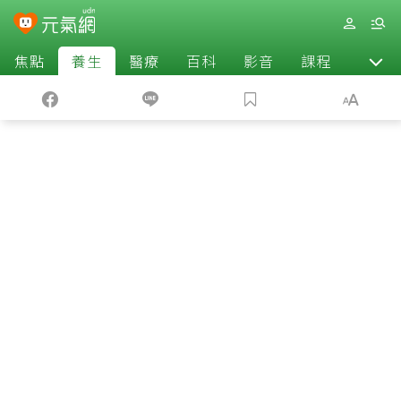
焦點
養生
醫療
百科
影音
課程
退休