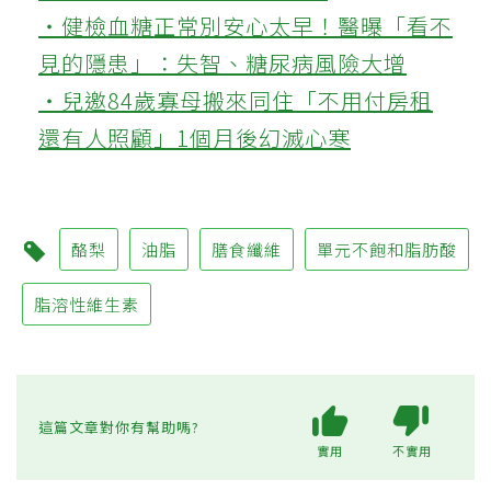
‧健檢血糖正常別安心太早！醫曝「看不
見的隱患」：失智、糖尿病風險大增
‧兒邀84歲寡母搬來同住「不用付房租
還有人照顧」1個月後幻滅心寒
酪梨
油脂
膳食纖維
單元不飽和脂肪酸
脂溶性維生素
這篇文章對你有幫助嗎?
實用
不實用