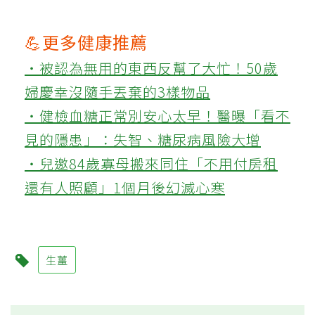
💪更多健康推薦
‧被認為無用的東西反幫了大忙！50歲
婦慶幸沒隨手丟棄的3樣物品
‧健檢血糖正常別安心太早！醫曝「看不
見的隱患」：失智、糖尿病風險大增
‧兒邀84歲寡母搬來同住「不用付房租
還有人照顧」1個月後幻滅心寒
生薑