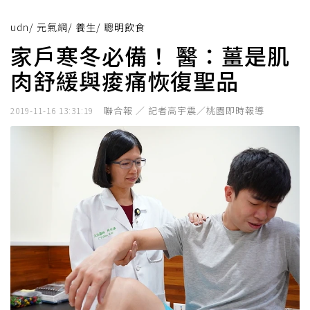
udn
/
元氣網
/
養生
/
聰明飲食
家戶寒冬必備！ 醫：薑是肌
肉舒緩與痠痛恢復聖品
聯合報 ／ 記者高宇震／桃園即時報導
2019-11-16 13:31:19