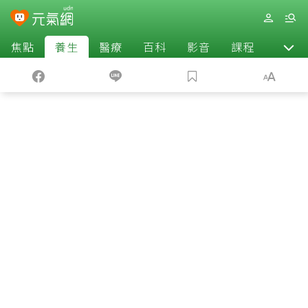
焦點
養生
醫療
百科
影音
課程
退休