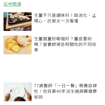
延伸閱讀
生薑不只是調味料！助消化、止
噁心、抗發炎一次看懂
生薑跟薑粉哪個好？薑皮要削
嗎？營養師揭各時間吃的不同效
果
77歲醫師「一日一餐」晚餐放肆
吃！他自豪40年沒生過病曝健康
秘訣