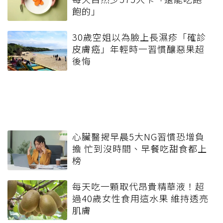
飽的」
30歲空姐以為臉上長濕疹「確診
皮膚癌」年輕時一習慣釀惡果超
後悔
心臟醫揭早晨5大NG習慣恐增負
擔 忙到沒時間、早餐吃甜食都上
榜
每天吃一顆取代昂貴精華液！超
過40歲女性食用這水果 維持透亮
肌膚