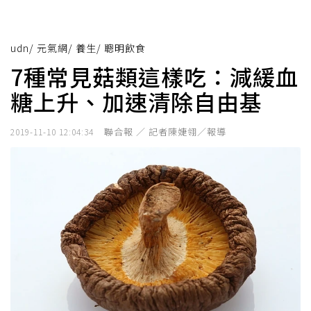
udn
/
元氣網
/
養生
/
聰明飲食
7種常見菇類這樣吃：減緩血
糖上升、加速清除自由基
聯合報 ／ 記者陳婕翎／報導
2019-11-10 12:04:34