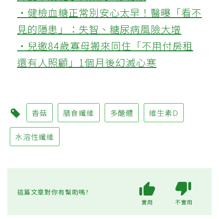
‧健檢血糖正常別安心太早！醫曝「看不
見的隱患」：失智、糖尿病風險大增
‧兒邀84歲寡母搬來同住「不用付房租
還有人照顧」1個月後幻滅心寒
香菇
膳食纖維
多醣體
維生素D
水溶性纖維
這篇文章對你有幫助嗎?
實用
不實用