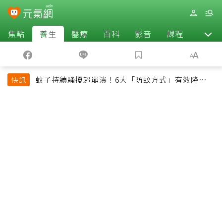
焦點
養生
醫療
百科
影音
課程
退休
蚊子持續騷擾超崩潰！6大「防蚊方式」有效降低被
快訊
叮機率