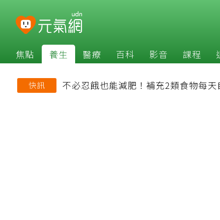
焦點
養生
醫療
百科
影音
課程
不必忍餓也能減肥！補充2類食物每天
快訊