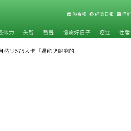
聯合報
經濟日報
河
退休力
失智
醫聲
慢病好日子
癌症
性愛
自然少575大卡「還能吃飽飽的」