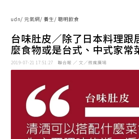
udn
/
元氣網
/
養生
/
聰明飲食
台味肚皮／除了日本料理跟
麼食物或是台式、中式家常
2019-07-21 17:51:27
聯合報 ／ 文／微瘋廣場