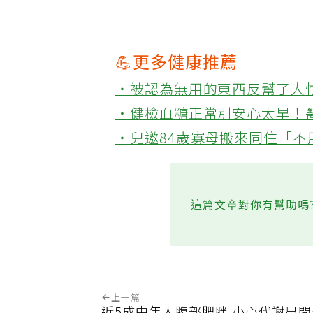
💪更多健康推薦
‧被認為無用的東西反幫了大
‧健檢血糖正常別安心太早！
‧兒邀84歲寡母搬來同住「
這篇文章對你有幫助嗎
上一篇