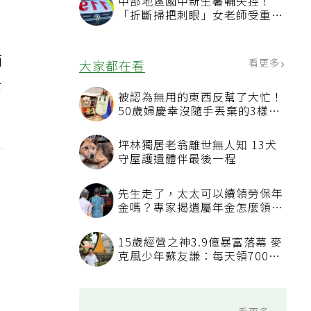
中部地區國中新生暑輔失控！
」
「折斷掃把刺眼」女老師受重傷
恐失明
；
酒
看更多
大家都在看
士
被認為無用的東西反幫了大忙！
50歲婦慶幸沒隨手丟棄的3樣物
品
坪林獨居老翁離世無人知 13犬
守屋護遺體伴最後一程
先生走了，太太可以續領勞保年
金嗎？專家揭遺屬年金怎麼領，
看順位還要看資格
15歲經營之神3.9億暴富落幕 麥
克風少年蘇友謙：每天領700元
過日子