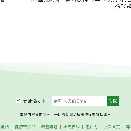
問題
日本腦炎威脅中高齡族群 今年10例有9例
逾50
健康報e報
本站內容僅供參考，一切診斷與治療請遵從醫師指導。
元氣網
健康聚樂部
精選專題
疾病百科
退休力
文章首頁
專