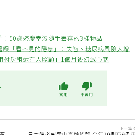
忙！50歲婦慶幸沒隨手丟棄的3樣物品
醫曝「看不見的隱患」：失智、糖尿病風險大增
不用付房租還有人照顧」1個月後幻滅心寒
?
實用
不實用
下一篇