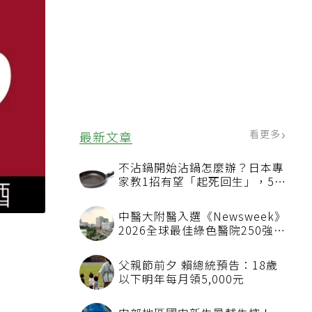
看更多
最新文章
不沾鍋開始沾鍋怎麼辦？日本專
家教1招有望「起死回生」，5情
況該換新
中醫大附醫入選《Newsweek》
2026全球最佳綠色醫院250強
首屆評選即入榜 全台僅兩院獲
選 四葉績效指標居台灣最佳
台
父親節前夕 賴總統預告：18歲
以下明年每月領5,000元