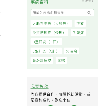
看更多
疾病百科
大腸直腸癌（大腸癌）
痔瘡
對
骨質疏鬆症（骨鬆）
失智症
美
B型肝炎（B肝）
C型肝炎（C肝）
胃潰瘍
黃斑部病變
氣喘
是
系
我要投稿
內容提供合作、相關採訪活動，或
是投稿邀約，歡迎來信：