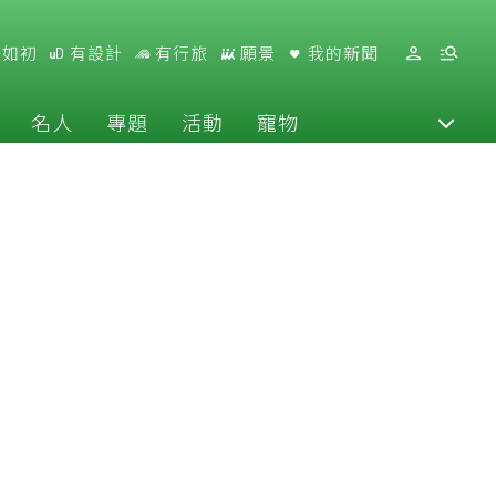
好如初
有設計
有行旅
願景
我的新聞
名人
專題
活動
寵物