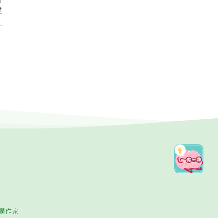
皆
歲
欄作家