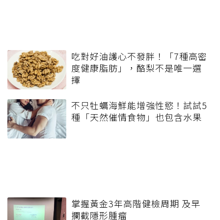
吃對好油護心不發胖！「7種高密
度健康脂肪」，酪梨不是唯一選
擇
不只牡蠣海鮮能增強性慾！試試5
種「天然催情食物」也包含水果
掌握黃金3年高階健檢周期 及早
攔截隱形腫瘤