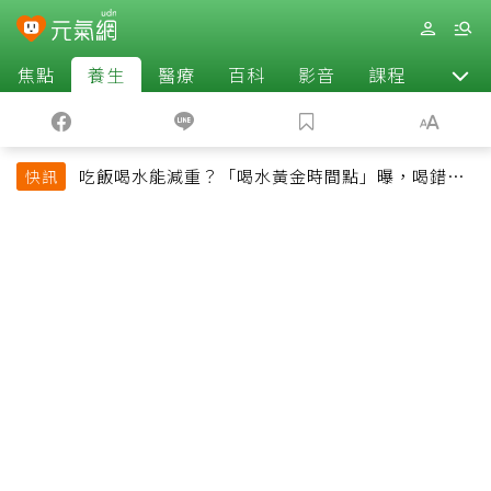
焦點
養生
醫療
百科
影音
課程
退休
吃飯喝水能減重？「喝水黃金時間點」曝，喝錯時
快訊
機反而吃更多