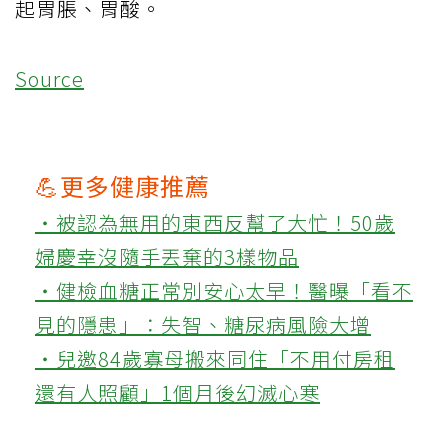
起胃脹、胃酸。
Source
💪更多健康推薦
‧被認為無用的東西反幫了大忙！50歲
婦慶幸沒隨手丟棄的3樣物品
‧健檢血糖正常別安心太早！醫曝「看不
見的隱患」：失智、糖尿病風險大增
‧兒邀84歲寡母搬來同住「不用付房租
還有人照顧」1個月後幻滅心寒