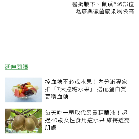
醫揭腋下、鼠蹊部6部位
濕疹與黴菌感染風險高
延伸閱讀
控血糖不必戒水果！內分泌專家
推「7大控糖水果」 搭配蛋白質
更穩血糖
每天吃一顆取代昂貴精華液！超
過40歲女性食用這水果 維持透亮
肌膚