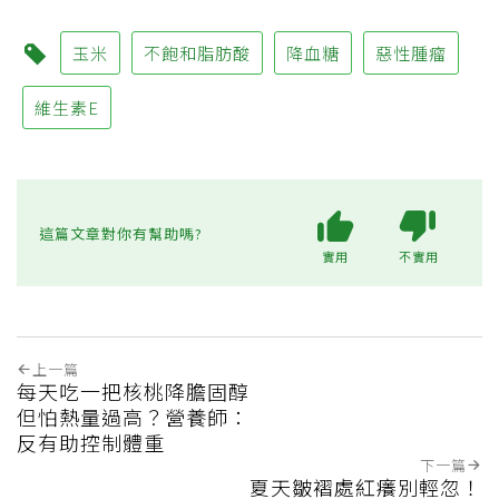
玉米
不飽和脂肪酸
降血糖
惡性腫瘤
維生素E
這篇文章對你有幫助嗎?
實用
不實用
上一篇
每天吃一把核桃降膽固醇
但怕熱量過高？營養師：
反有助控制體重
下一篇
夏天皺褶處紅癢別輕忽！