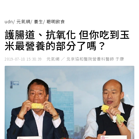
udn
/
元氣網
/
養生
/
聰明飲食
護腸道、抗氧化 但你吃到玉
米最營養的部分了嗎？
元氣網 ／ 北京協和醫院營養科醫師 于康
2019-07-18 15:38:39