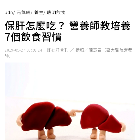
udn
/
元氣網
/
養生
/
聰明飲食
保肝怎麼吃？ 營養師教培養
7個飲食習慣
好心肝會刊 ／ 撰稿╱陳慧君（臺大醫院營養
2019-05-27 09:38:24
師）