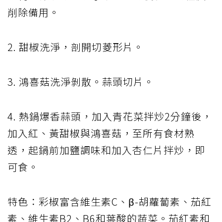
削除備用。
2. 甜椒洗淨，剖開切菱形片。
3. 鴻喜菇洗淨剝散。蒜頭切片。
4. 熱鍋爆香蒜頭，加入青花菜拌炒2分鐘後，
加入紅、黃甜椒與鴻喜菇，至所有食材熟
透，起鍋前加鹽調味和加入杏仁片拌炒，即
可食。
特色：彩椒富含維生素C、β-胡蘿蔔素、茄紅
素、維生素B2、B6和葉酸的蔬菜。茄紅素和