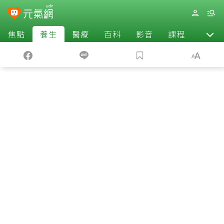
焦點
養生
醫療
百科
影音
課程
退休