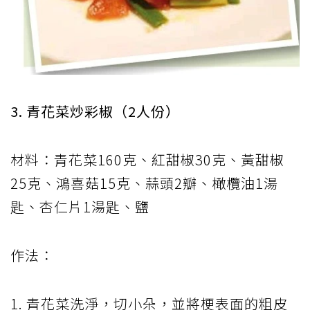
3. 青花菜炒彩椒（2人份）
材料：青花菜160克、紅甜椒30克、黃甜椒
25克、鴻喜菇15克、蒜頭2瓣、橄欖油1湯
匙、杏仁片1湯匙、鹽
作法：
1. 青花菜洗淨，切小朵，並將梗表面的粗皮