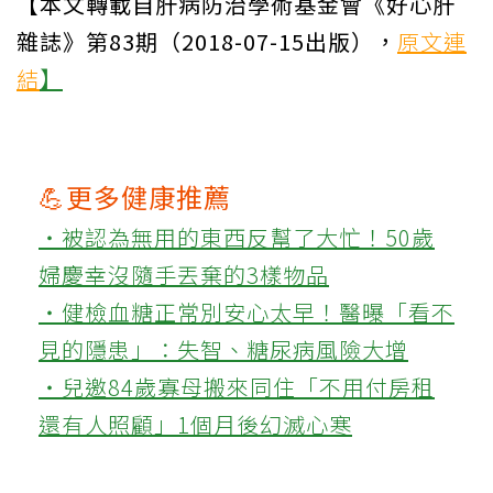
【本文轉載自肝病防治學術基金會《好心肝
雜誌》第83期（2018-07-15出版），
原文連
結
】
💪更多健康推薦
‧被認為無用的東西反幫了大忙！50歲
婦慶幸沒隨手丟棄的3樣物品
‧健檢血糖正常別安心太早！醫曝「看不
見的隱患」：失智、糖尿病風險大增
‧兒邀84歲寡母搬來同住「不用付房租
還有人照顧」1個月後幻滅心寒