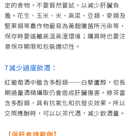
定的食物，不要貿然嘗試，以減少肝臟負
擔。花生、玉米、米、高粱、豆類、麥類及
堅果類等農作物最易為黃麴黴菌所污染等，
保存時要遠離高溫高溼環境；購買時也要注
意保存期限和包裝適切性。
7減少過度飲酒：
紅葡萄酒中雖含多酚類──白藜蘆醇，但長
期過量酒精攝取仍會造成肝臟傷害。綠茶富
含多酚類，具有抗氧化和抗發炎效果。所以
交際應酬時，可以以茶代酒，減少飲酒量。
【保肝食譜範例】