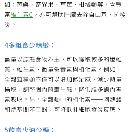
如：芭樂、奇異果、草莓、柑橘類等，含豐
富
維生素C
，亦可幫助肝臟去除自由基，抗發
炎。
4多粗食少精緻：
盡量以原態食物為主，可以獲取較多的纖維
質、維生素、微量營養素與植化素。例如，
全穀雜糧類不僅可以增加飽足感，減少熱量
攝取，調整腸內菌叢生態，降低脂多醣內毒
素吸收。另，全穀類中的植化素──阿魏酸
和烷基間苯二酚，可降低肝細胞發炎反應。
5飲食少油少糖：