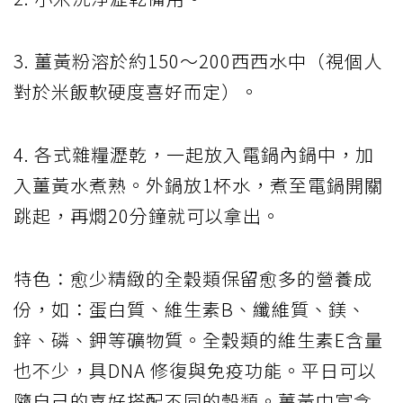
3. 薑黃粉溶於約150～200西西水中（視個人
對於米飯軟硬度喜好而定）。
4. 各式雜糧瀝乾，一起放入電鍋內鍋中，加
入薑黃水煮熟。外鍋放1杯水，煮至電鍋開關
跳起，再燜20分鐘就可以拿出。
特色：愈少精緻的全穀類保留愈多的營養成
份，如：蛋白質、維生素B、纖維質、鎂、
鋅、磷、鉀等礦物質。全穀類的維生素E含量
也不少，具DNA 修復與免疫功能。平日可以
隨自己的喜好搭配不同的穀類。薑黃中富含