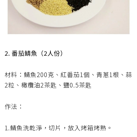
2. 番茄鯖魚（2人份）
材料：鯖魚200克、紅番茄1個、青蔥1根、蒜
2粒、橄欖油2茶匙、鹽0.5茶匙
作法：
1.鯖魚洗乾淨，切片，放入烤箱烤熟。