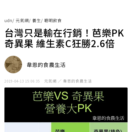
udn
/
元氣網
/
養生
/
聰明飲食
台灣只是輸在行銷！芭樂PK
奇異果 維生素C狂勝2.6倍
韋恩的食農生活
元氣網 ／ 韋恩的食農生活
2019-04-13 15:06:35