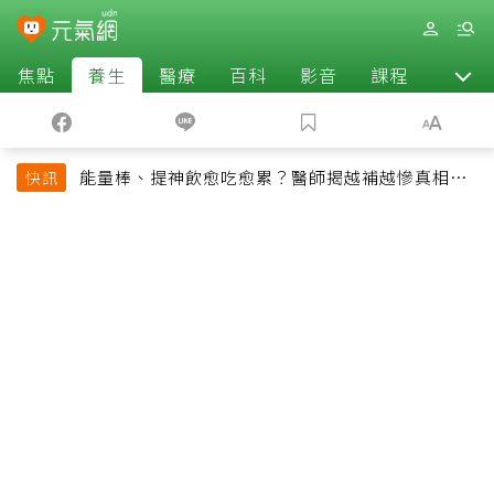
焦點
養生
醫療
百科
影音
課程
退休
能量棒、提神飲愈吃愈累？醫師揭越補越慘真相：
快訊
恐欠下疲勞債