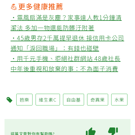
💪更多健康推薦
‧電風扇滿是灰塵？家事達人教1分鐘清
潔法 多加一物還能防髒汙附著
‧45歲男存2千萬提早退休 接信用卡公司
通知「淚回職場」：有錢也碰壁
‧用千元手機、拒絕社群網站 48歲社長
中年後重視和放棄的事：不為面子消費
芭樂
維生素C
自由基
奇異果
水果
這篇文章對你有幫助嗎?