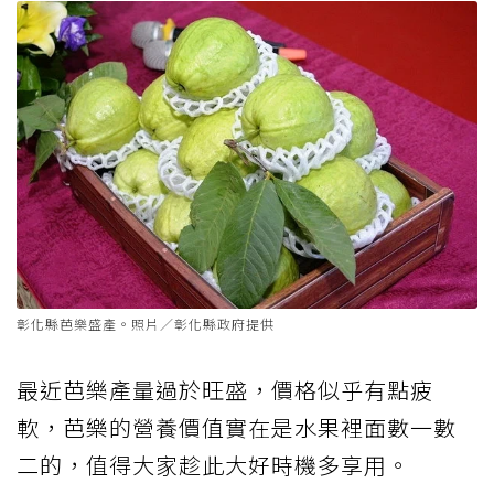
彰化縣芭樂盛產。照片／彰化縣政府提供
最近
芭樂
產量過於旺盛，價格似乎有點疲
軟，芭樂的營養價值實在是
水果
裡面數一數
二的，值得大家趁此大好時機多享用。