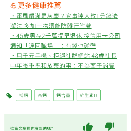
💪更多健康推薦
‧電風扇滿是灰塵？家事達人教1分鐘清
潔法 多加一物還能防髒汙附著
‧45歲男存2千萬提早退休 接信用卡公司
通知「淚回職場」：有錢也碰壁
‧用千元手機、拒絕社群網站 48歲社長
中年後重視和放棄的事：不為面子消費
補鈣
高鈣
鈣含量
維生素D
這篇文章對你有幫助嗎?