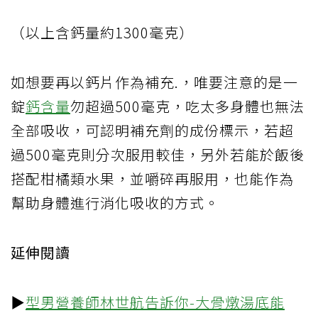
（以上含鈣量約1300毫克）
如想要再以鈣片作為補充.，唯要注意的是一
錠
鈣含量
勿超過500毫克，吃太多身體也無法
全部吸收，可認明補充劑的成份標示，若超
過500毫克則分次服用較佳，另外若能於飯後
搭配柑橘類水果，並嚼碎再服用，也能作為
幫助身體進行消化吸收的方式。
延伸閱讀
▶
型男營養師林世航告訴你-大骨燉湯底能