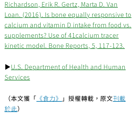
Richardson, Erik R. Gertz, Marta D. Van
Loan. (2016). Is bone equally responsive to
calcium and vitamin D intake from food vs.
supplements? Use of 41calcium tracer
kinetic model. Bone Reports, 5, 117-123.
▶
U.S. Department of Health and Human
Services
（本文獲「
《食力》
」授權轉載，原文
刊載
於此
）