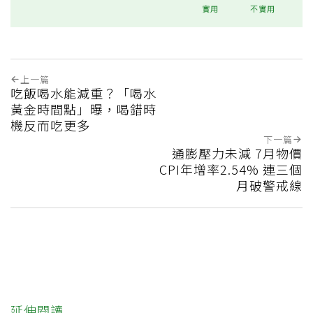
實用
不實用
上一篇
吃飯喝水能減重？「喝水
黃金時間點」曝，喝錯時
機反而吃更多
下一篇
通膨壓力未減 7月物價
CPI年增率2.54% 連三個
月破警戒線
延伸閱讀