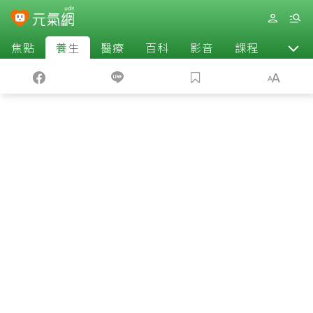
焦點
養生
醫療
百科
影音
課程
退休