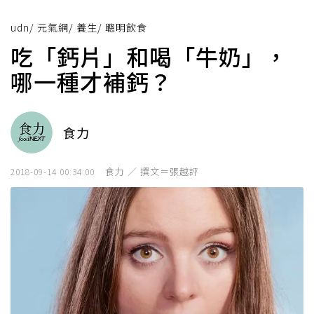
udn
/
元氣網
/
養生
/
聰明飲食
吃「鈣片」和喝「牛奶」，
哪一種才補鈣？
食力
食力 ／ 撰文＝張越評
2018-09-14 00:34:00