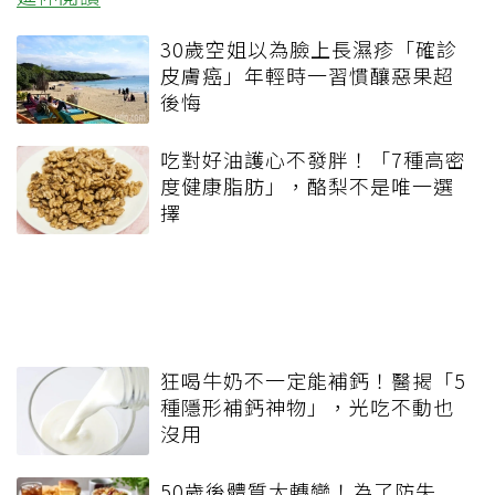
30歲空姐以為臉上長濕疹「確診
皮膚癌」年輕時一習慣釀惡果超
後悔
吃對好油護心不發胖！「7種高密
度健康脂肪」，酪梨不是唯一選
擇
狂喝牛奶不一定能補鈣！醫揭「5
種隱形補鈣神物」，光吃不動也
沒用
50歲後體質大轉變！為了防失