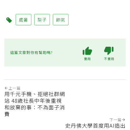
處暑
梨子
節氣
這篇文章對你有幫助嗎?
實用
不實用
上一篇
用千元手機、拒絕社群網
站 48歲社長中年後重視
和放棄的事：不為面子消
費
下一篇
史丹佛大學首度用AI造出