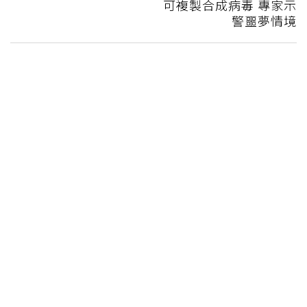
可複製合成病毒 專家示
警噩夢情境