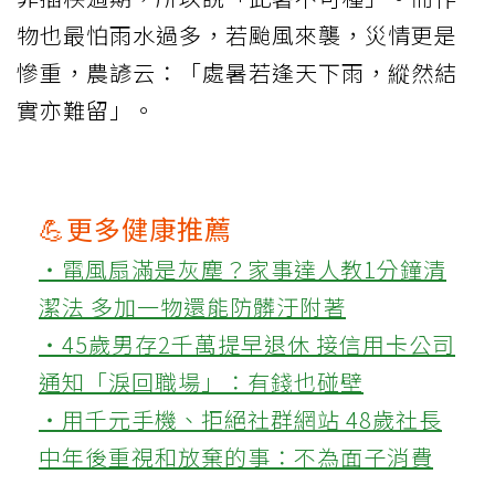
物也最怕雨水過多，若颱風來襲，災情更是
慘重，農諺云：「處暑若逢天下雨，縱然結
實亦難留」。
💪更多健康推薦
‧電風扇滿是灰塵？家事達人教1分鐘清
潔法 多加一物還能防髒汙附著
‧45歲男存2千萬提早退休 接信用卡公司
通知「淚回職場」：有錢也碰壁
‧用千元手機、拒絕社群網站 48歲社長
中年後重視和放棄的事：不為面子消費