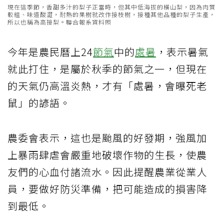
現在這季節，香甜多汁的梨子正當時，但其中低海拔的橫山梨，因為肉質
較粗、味道酸澀，耐熱的果樹就改作接枝樹，接種其他品種的梨子生產，
所以也稱為高接梨。聯合報系資料照
今年是農民曆上24
節氣
中的
處暑
，表示暑氣
就此打住，是屬於秋季的節氣之一，但現在
的天氣仍高溫炎熱，才有「處暑，會曝死老
鼠」的諺語。
農委會表示，這也是颱風的好發期，強風加
上暴雨肆虐會嚴重地破壞作物的生長，使農
友們的心血付諸流水。因此提醒農業從業人
員，要做好防災準備，把可能造成的損害降
到最低。