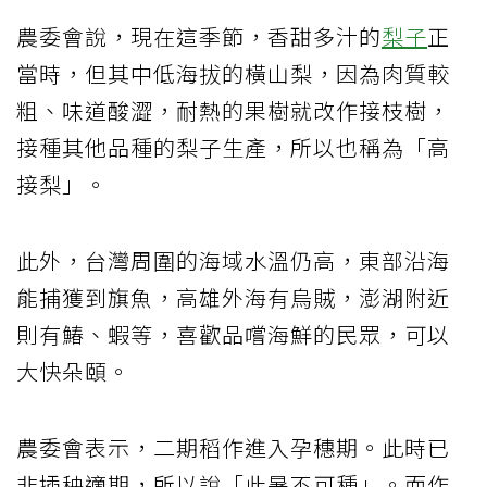
農委會說，現在這季節，香甜多汁的
梨子
正
當時，但其中低海拔的橫山梨，因為肉質較
粗、味道酸澀，耐熱的果樹就改作接枝樹，
接種其他品種的梨子生產，所以也稱為「高
接梨」。
此外，台灣周圍的海域水溫仍高，東部沿海
能捕獲到旗魚，高雄外海有烏賊，澎湖附近
則有鰆、蝦等，喜歡品嚐海鮮的民眾，可以
大快朵頤。
農委會表示，二期稻作進入孕穗期。此時已
非插秧適期，所以說「此暑不可種」。而作