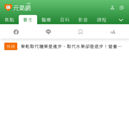
焦點
養生
醫療
百科
影音
課程
退休
果乾取代糖果是進步、取代水果卻是退步！營養師
快訊
揭果乾堅果常見健康陷阱