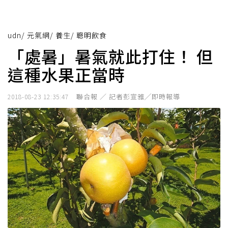
udn
/
元氣網
/
養生
/
聰明飲食
「處暑」暑氣就此打住！ 但
這種水果正當時
聯合報 ／ 記者彭宣雅╱即時報導
2018-08-23 12:35:47