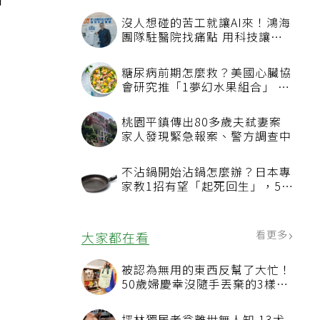
肉
沒人想碰的苦工就讓AI來！鴻海
團隊駐醫院找痛點 用科技讓醫
療更有溫度
糖尿病前期怎麼救？美國心臟協
會研究推「1夢幻水果組合」 酪
梨加它改善血管功能
桃園平鎮傳出80多歲夫弒妻案
家人發現緊急報案、警方調查中
不沾鍋開始沾鍋怎麼辦？日本專
家教1招有望「起死回生」，5情
況該換新
看更多
大家都在看
被認為無用的東西反幫了大忙！
50歲婦慶幸沒隨手丟棄的3樣物
品