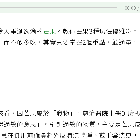
00:00
令人垂涎欲滴的
芒果
。教你芒果3種切法優雅吃。
」而不敢多吃，其實只要掌握2個重點，並適量，
來看，因芒果屬於「發物」，慈濟醫院中醫師廖
體過敏的意思」。引起過敏的物質，主要是芒果
此只要注意在食用前確實將外皮清洗乾淨、戴手套洗更可