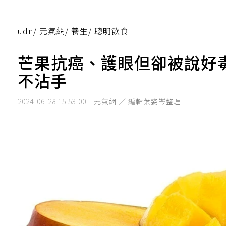
udn
/
元氣網
/
養生
/
聰明飲食
芒果抗癌、護眼但卻被說好
不沾手
2024-06-28 15:53:00
元氣網 ／ 編輯葉姿岑整理