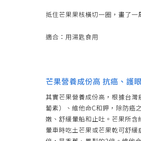
抵住芒果果核橫切一圈，畫了一
適合：用湯匙食用
芒果營養成份高 抗癌、護
其實芒果營養成份高，根據台灣
蔔素）、維他命C和鉀，除防癌
嫩、舒緩暈船和止吐。芒果所含維
暈車時吃土芒果或芒果乾可舒緩症