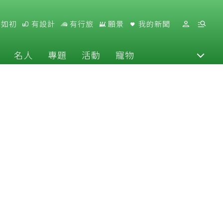
好如初
有設計
有行旅
願景
我的新聞
名人
專題
活動
寵物