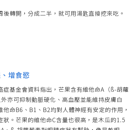
周後轉開，分成二半，就可用湯匙直接挖來吃。
眼、增食慾
癌症基金會資料指出，芒果含有維他命A（ß-胡
之外亦可抑制動脈硬化、高血壓並能維持皮膚白
他命B6、B1、B2均對人體神經有安定的作用
狀。芒果的維他命C含量也很高，是木瓜的1.5