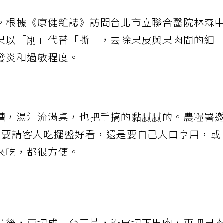
。根據《康健雜誌》訪問台北市立聯合醫院林森
果以「削」代替「撕」，去除果皮與果肉間的細
發炎和過敏程度。
糟，湯汁流滿桌，也把手搞的黏膩膩的。農糧署
是要請客人吃擺盤好看，還是要自己大口享用，或
來吃，都很方便。