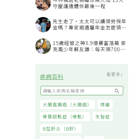
坪林獨居老翁離世無人知 13犬
守屋護遺體伴最後一程
先生走了，太太可以續領勞保年
金嗎？專家揭遺屬年金怎麼領，
看順位還要看資格
15歲經營之神3.9億暴富落幕 麥
克風少年蘇友謙：每天領700元
過日子
看更多
疾病百科
蘿
大腸直腸癌（大腸癌）
痔瘡
，
骨質疏鬆症（骨鬆）
失智症
B型肝炎（B肝）