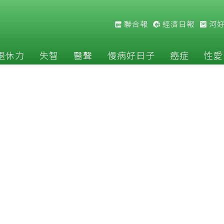
聯合報
經濟日報
河
退休力
失智
醫聲
慢病好日子
癌症
性愛