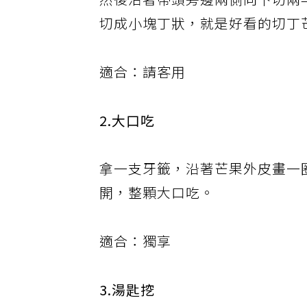
然後沿著蒂頭旁邊兩側向下切兩
切成小塊丁狀，就是好看的切丁
適合：請客用
2.大口吃
拿一支牙籤，沿著芒果外皮畫一
開，整顆大口吃。
適合：獨享
3.湯匙挖