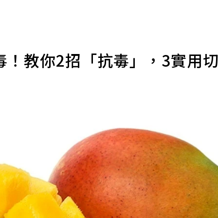
毒！教你2招「抗毒」，3實用