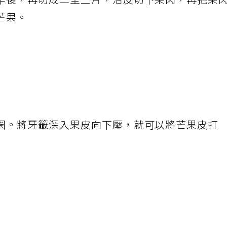
半後，再切成二至三片，沿皮切下果肉，再把果
芒果。
圈。將牙籤深入果皮向下壓，就可以將芒果皮打