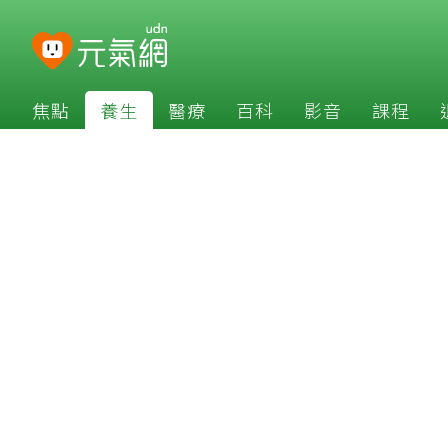
焦點
養生
醫療
百科
影音
課程