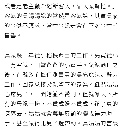
或者是老主顧介紹新客人，靠大家幫忙。」
客氣的吳媽媽說的當然是客氣話，其實吳家
的米供不應求，當季米總是會在下次米季前
售罄。
吳家幾十年從事稻秧育苗的工作，亮寬從小
一有空就下田當爸爸的小幫手。父親過世之
後，在縣政府擔任測量員的吳亮寬決定辭去
工作，回家承接父親留下的家業。雖然媽媽
心疼兒子，一開始並不贊同，但就像天下所
有的母親一樣，不贊成歸不贊成，孩子真的
撩落去，媽媽就會義無反顧的變成得力助
手，甚至做得比兒子還帶勁。吳媽媽的言談