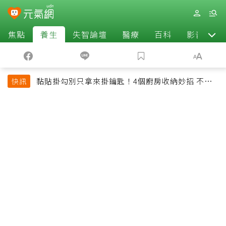
焦點
養生
失智論壇
醫療
百科
影音
黏貼掛勾別只拿來掛鑰匙！4個廚房收納妙招 不用
快訊
鑽牆也能省空間