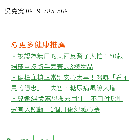
吳亮寬 0919-785-569
💪更多健康推薦
‧被認為無用的東西反幫了大忙！50歲
婦慶幸沒隨手丟棄的3樣物品
‧健檢血糖正常別安心太早！醫曝「看不
見的隱患」：失智、糖尿病風險大增
‧兒邀84歲寡母搬來同住「不用付房租
還有人照顧」1個月後幻滅心寒