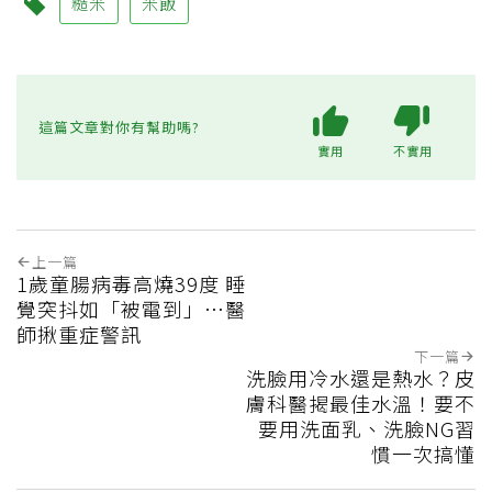
糙米
米飯
這篇文章對你有幫助嗎?
實用
不實用
上一篇
1歲童腸病毒高燒39度 睡
覺突抖如「被電到」…醫
師揪重症警訊
下一篇
洗臉用冷水還是熱水？皮
膚科醫揭最佳水溫！要不
要用洗面乳、洗臉NG習
慣一次搞懂