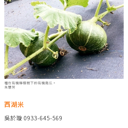
種在有機檸檬樹下的有機南瓜。
朱慧芳
西湖米
吳於璇 0933-645-569