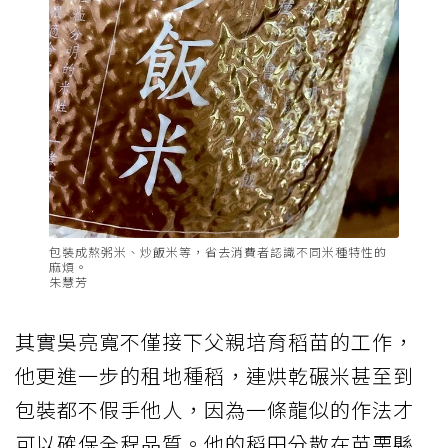
包裝成熬粥米、炒飯米等，省去消費者認識不同米種特性的
麻煩。
朱慧芳
其實吳亮寬不僅接下父親培育稻苗的工作，
他更進一步的租地種稻，連烘乾碾米甚至到
包裝都不假手他人，因為一條龍似的作法才
可以確保全程品質。他的稻田分散在苗栗縣