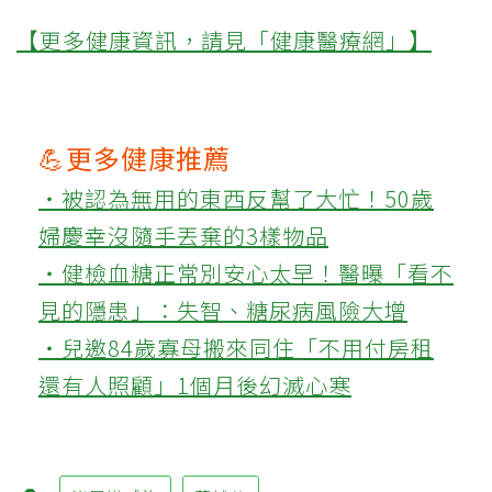
【更多健康資訊，請見「健康醫療網」】
💪更多健康推薦
‧被認為無用的東西反幫了大忙！50歲
婦慶幸沒隨手丟棄的3樣物品
‧健檢血糖正常別安心太早！醫曝「看不
見的隱患」：失智、糖尿病風險大增
‧兒邀84歲寡母搬來同住「不用付房租
還有人照顧」1個月後幻滅心寒