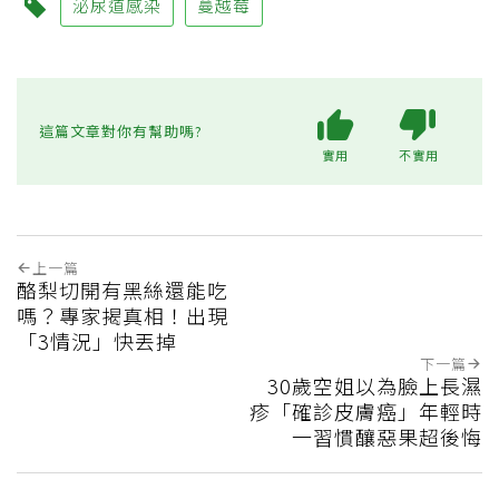
泌尿道感染
蔓越莓
這篇文章對你有幫助嗎?
實用
不實用
上一篇
酪梨切開有黑絲還能吃
嗎？專家揭真相！出現
「3情況」快丟掉
下一篇
30歲空姐以為臉上長濕
疹「確診皮膚癌」年輕時
一習慣釀惡果超後悔