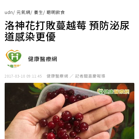
udn
/
元氣網
/
養生
/
聰明飲食
洛神花打敗蔓越莓 預防泌尿
道感染更優
健康醫療網
健康醫療網 ／ 記者關嘉慶報導
2017-03-10 09:11:45