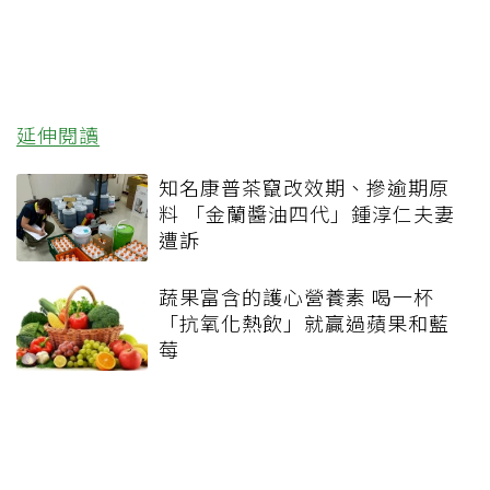
延伸閱讀
知名康普茶竄改效期、摻逾期原
料 「金蘭醬油四代」鍾淳仁夫妻
遭訴
蔬果富含的護心營養素 喝一杯
「抗氧化熱飲」就贏過蘋果和藍
莓