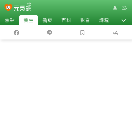
焦點
養生
醫療
百科
影音
課程
退休