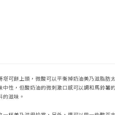
哥塔可餅上頭，微酸可以平衡掉奶油美乃滋脂肪
味中性，但酸奶油的微刺激口感可以調和馬鈴薯
料的滋味。