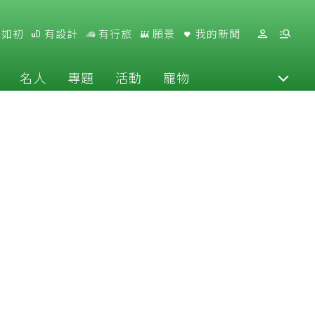
好如初
有設計
有行旅
願景
我的新聞
名人
專題
活動
寵物