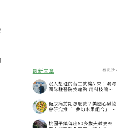
末
接
調
副
看更多
最新文章
沒人想碰的苦工就讓AI來！鴻海
團隊駐醫院找痛點 用科技讓醫
療更有溫度
糖尿病前期怎麼救？美國心臟協
會研究推「1夢幻水果組合」 酪
梨加它改善血管功能
桃園平鎮傳出80多歲夫弒妻案