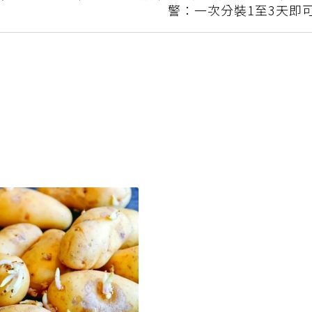
 2成國
藥物全剝出放藥盒恐越吃越沒效！ 藥師
警：一次分裝1至3天即