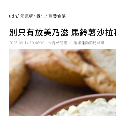
udn
/
元氣網
/
養生
/
營養食譜
別只有放美乃滋 馬鈴薯沙
2025-09-14 10:46:39
世界新聞網 ／ 編譯潘勛即時報導