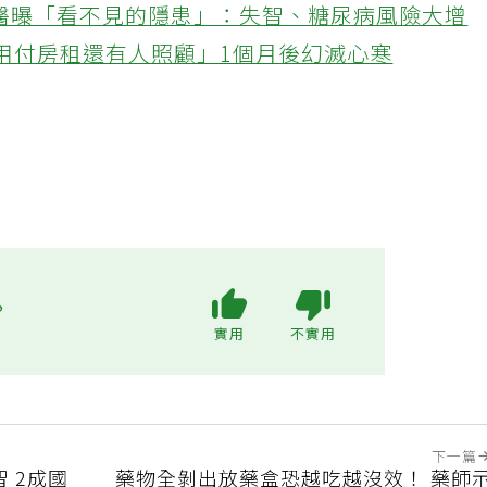
醫曝「看不見的隱患」：失智、糖尿病風險大增
不用付房租還有人照顧」1個月後幻滅心寒
?
實用
不實用
下一篇