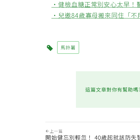
‧健檢血糖正常別安心太早！
‧兒邀84歲寡母搬來同住「
馬鈴薯
這篇文章對你有幫助嗎
上一篇