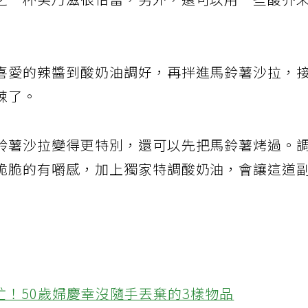
之一杯美乃滋很恰當，另外，還可以用一些酸芥
喜愛的辣醬到酸奶油調好，再拌進馬鈴薯沙拉，
辣了。
鈴薯沙拉變得更特別，還可以先把馬鈴薯烤過。
脆脆的有嚼感，加上獨家特調酸奶油，會讓這道
忙！50歲婦慶幸沒隨手丟棄的3樣物品