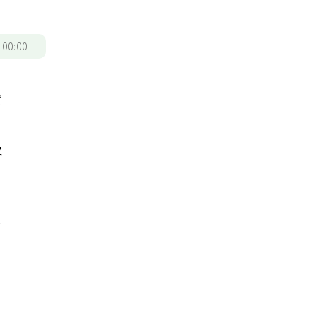
/
00:00
就
及
一