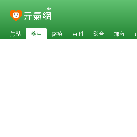
焦點
養生
醫療
百科
影音
課程