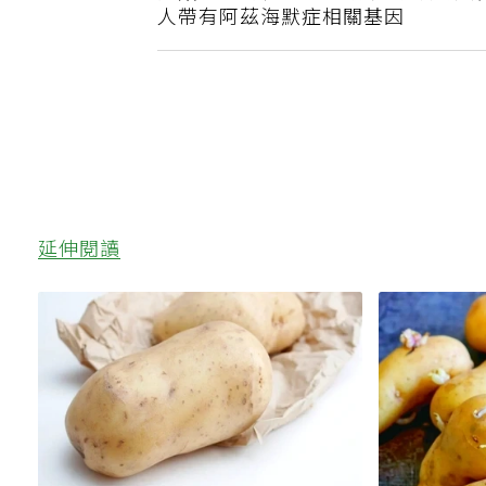
開始健忘別輕忽！ 40歲起就該防失智
人帶有阿茲海默症相關基因
延伸閱讀