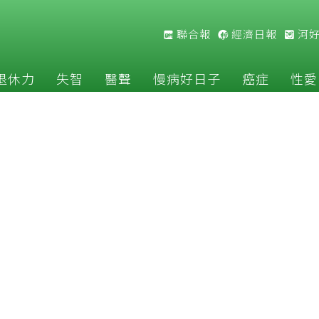
聯合報
經濟日報
河
退休力
失智
醫聲
慢病好日子
癌症
性愛