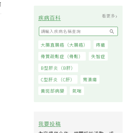
示
過日子
可
看更多
疾病百科
大腸直腸癌（大腸癌）
痔瘡
骨質疏鬆症（骨鬆）
失智症
B型肝炎（B肝）
C型肝炎（C肝）
胃潰瘍
黃斑部病變
氣喘
我要投稿