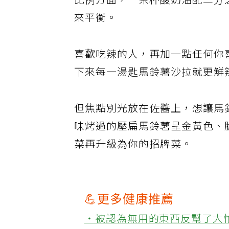
比例方面，一茶杯酸奶油配二分
來平衡。
喜歡吃辣的人，再加一點任何你
下來每一湯匙馬鈴薯沙拉就更鮮
但焦點別光放在佐醬上，想讓馬
味烤過的壓扁馬鈴薯呈金黃色、
菜再升級為你的招牌菜。
💪更多健康推薦
‧被認為無用的東西反幫了大