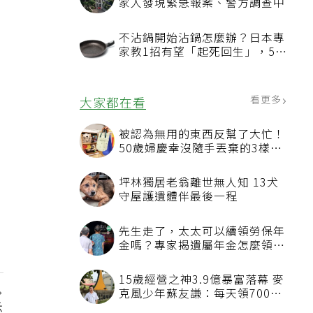
家人發現緊急報案、警方調查中
不沾鍋開始沾鍋怎麼辦？日本專
家教1招有望「起死回生」，5情
況該換新
看更多
大家都在看
被認為無用的東西反幫了大忙！
50歲婦慶幸沒隨手丟棄的3樣物
品
坪林獨居老翁離世無人知 13犬
守屋護遺體伴最後一程
先生走了，太太可以續領勞保年
金嗎？專家揭遺屬年金怎麼領，
看順位還要看資格
15歲經營之神3.9億暴富落幕 麥
克風少年蘇友謙：每天領700元