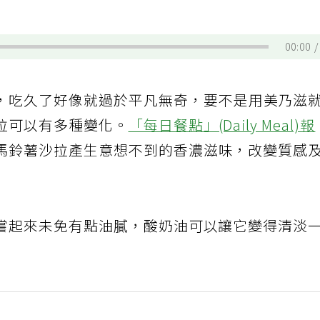
00:00
，吃久了好像就過於平凡無奇，要不是用美乃滋
拉可以有多種變化。
「每日餐點」(Daily Meal)報
馬鈴薯沙拉產生意想不到的香濃滋味，改變質感
嘗起來未免有點油膩，酸奶油可以讓它變得清淡