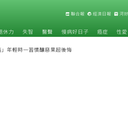
聯合報
經濟日報
河
退休力
失智
醫聲
慢病好日子
癌症
性愛
癌」年輕時一習慣釀惡果超後悔