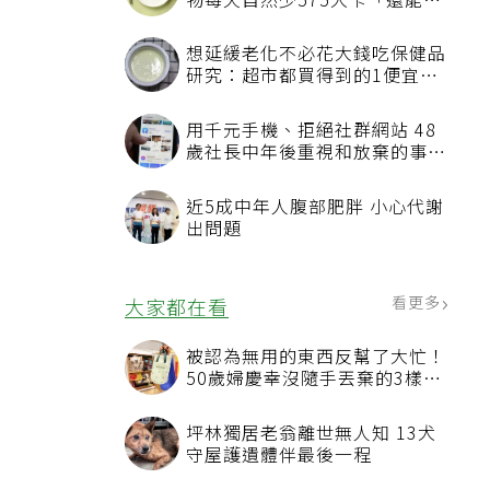
物每天自然少575大卡「還能吃
飽飽的」
想延緩老化不必花大錢吃保健品
研究：超市都買得到的1便宜食
品就可以
用千元手機、拒絕社群網站 48
歲社長中年後重視和放棄的事：
不為面子消費
近5成中年人腹部肥胖 小心代謝
出問題
看更多
大家都在看
被認為無用的東西反幫了大忙！
50歲婦慶幸沒隨手丟棄的3樣物
品
坪林獨居老翁離世無人知 13犬
守屋護遺體伴最後一程