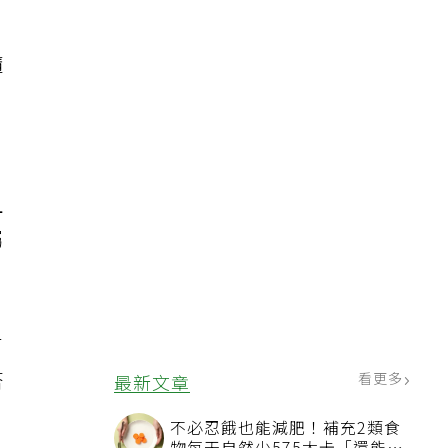
隨
約
且
屬
有
塔
看更多
最新文章
不必忍餓也能減肥！補充2類食