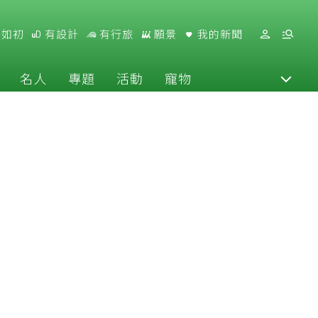
好如初
有設計
有行旅
願景
我的新聞
名人
專題
活動
寵物