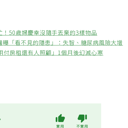
忙！50歲婦慶幸沒隨手丟棄的3樣物品
醫曝「看不見的隱患」：失智、糖尿病風險大增
不用付房租還有人照顧」1個月後幻滅心寒
?