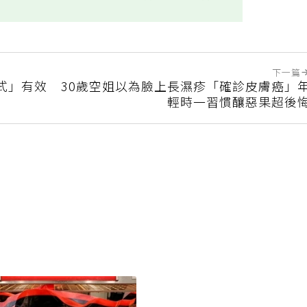
實用
不實用
下一篇
式」有效
30歲空姐以為臉上長濕疹「確診皮膚癌」
輕時一習慣釀惡果超後