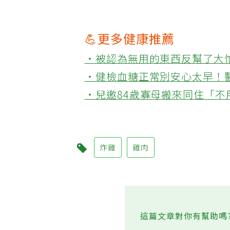
💪更多健康推薦
‧被認為無用的東西反幫了大
‧健檢血糖正常別安心太早！
‧兒邀84歲寡母搬來同住「
炸雞
雞肉
這篇文章對你有幫助嗎