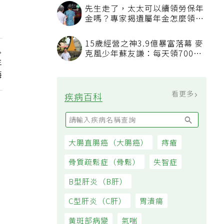
先生走了，太太可以續領勞保年
金嗎？專家揭遺屬年金怎麼領，
看順位還要看資格
15歲經營之神3.9億暴富落幕 麥
克風少年蘇友謙：每天領700元
年
過日子
悔
看更多
疾病百科
大腸直腸癌（大腸癌）
痔瘡
骨質疏鬆症（骨鬆）
失智症
B型肝炎（B肝）
C型肝炎（C肝）
胃潰瘍