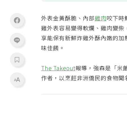
外表金黃酥脆、內部
雞肉
咬下時
雞外表容易變得軟爛、雞肉變柴，讓
享能保有新鮮炸雞外酥內嫩的加
味佳餚。
The Takeout
報導，強森是「米飯的簡
作者，以烹飪非洲僑民的食物聞