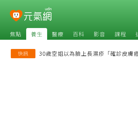
焦點
養生
醫療
百科
影音
課程
30歲空姐以為臉上長濕疹「確診皮膚
快訊