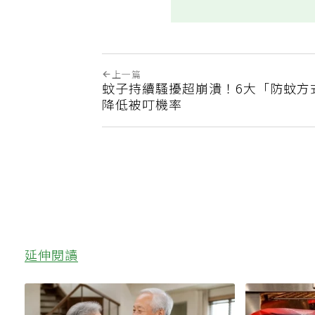
上一篇
蚊子持續騷擾超崩潰！6大「防蚊方
降低被叮機率
延伸閱讀