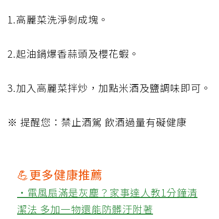
1.高麗菜洗淨剝成塊。
2.起油鍋爆香蒜頭及櫻花蝦。
3.加入高麗菜拌炒，加點米酒及鹽調味即可。
※ 提醒您：禁止酒駕 飲酒過量有礙健康
💪更多健康推薦
‧電風扇滿是灰塵？家事達人教1分鐘清
潔法 多加一物還能防髒汙附著