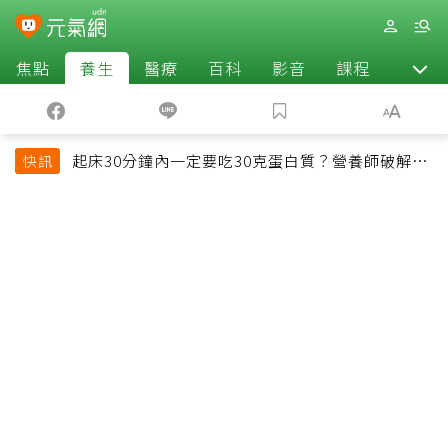
焦點
養生
醫療
百科
影音
課程
退休
起床30分鐘內一定要吃30克蛋白質？營養師破解
快訊
「30/30/30法則」：真正關鍵不是時間