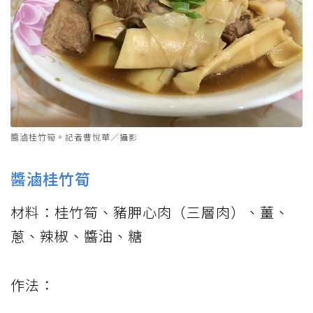
醬滷桂竹筍。記者曹悅華／攝影
醬滷桂竹筍
材料：桂竹筍、豬胛心肉（三層肉）、薑、
蔥、辣椒、醬油、糖
作法：