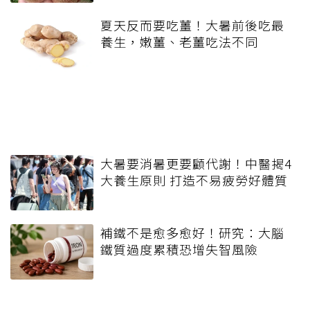
夏天反而要吃薑！大暑前後吃最
養生，嫩薑、老薑吃法不同
大暑要消暑更要顧代謝！中醫揭4
大養生原則 打造不易疲勞好體質
補鐵不是愈多愈好！研究：大腦
鐵質過度累積恐增失智風險