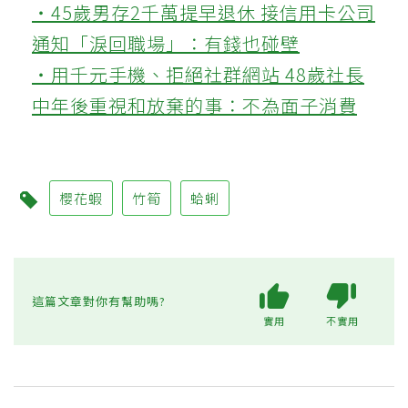
‧45歲男存2千萬提早退休 接信用卡公司
通知「淚回職場」：有錢也碰壁
‧用千元手機、拒絕社群網站 48歲社長
中年後重視和放棄的事：不為面子消費
櫻花蝦
竹筍
蛤蜊
這篇文章對你有幫助嗎?
實用
不實用