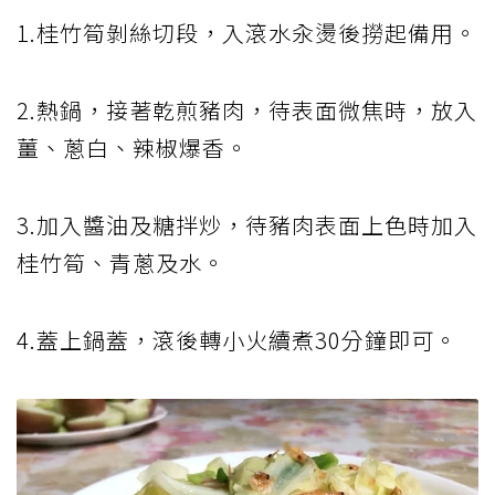
1.桂竹筍剝絲切段，入滾水汆燙後撈起備用。
2.熱鍋，接著乾煎豬肉，待表面微焦時，放入
薑、蔥白、辣椒爆香。
3.加入醬油及糖拌炒，待豬肉表面上色時加入
桂竹筍、青蔥及水。
4.蓋上鍋蓋，滾後轉小火續煮30分鐘即可。