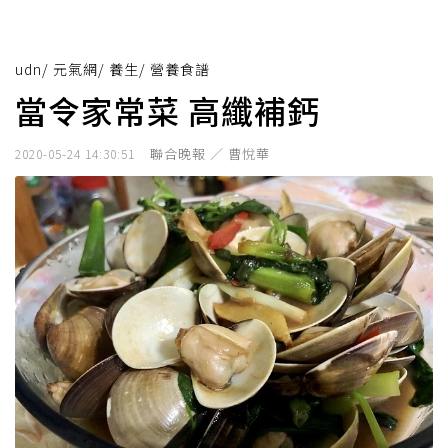
udn
/
元氣網
/
養生
/
營養食譜
當令家常菜 高纖補鈣
聯合晚報 ／ 曹悅華
2020-05-24 14:30:51