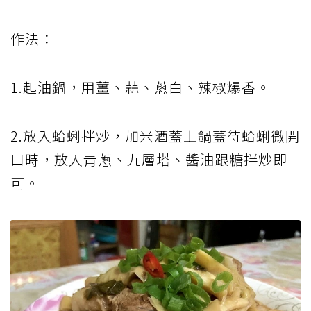
作法：
1.起油鍋，用薑、蒜、蔥白、辣椒爆香。
2.放入蛤蜊拌炒，加米酒蓋上鍋蓋待蛤蜊微開
口時，放入青蔥、九層塔、醬油跟糖拌炒即
可。