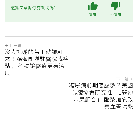
這篇文章對你有幫助嗎?
實用
不實用
上一篇
沒人想碰的苦工就讓AI
來！鴻海團隊駐醫院找痛
點 用科技讓醫療更有溫
度
下一篇
糖尿病前期怎麼救？美國
心臟協會研究推「1夢幻
水果組合」 酪梨加它改
善血管功能