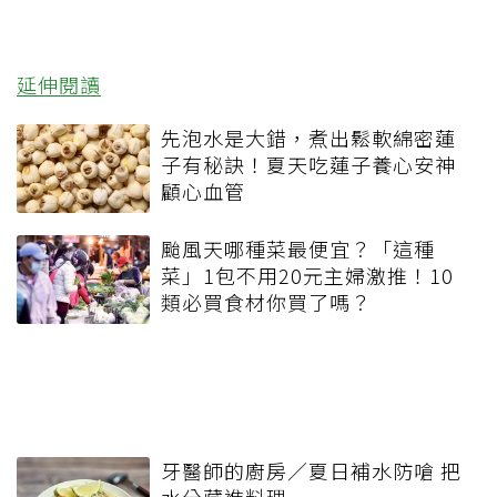
延伸閱讀
先泡水是大錯，煮出鬆軟綿密蓮
子有秘訣！夏天吃蓮子養心安神
顧心血管
颱風天哪種菜最便宜？「這種
菜」1包不用20元主婦激推！10
類必買食材你買了嗎？
牙醫師的廚房／夏日補水防嗆 把
水分藏進料理