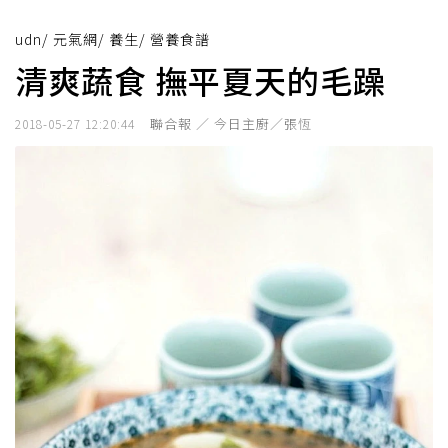
udn
/
元氣網
/
養生
/
營養食譜
清爽蔬食 撫平夏天的毛躁
聯合報 ／ 今日主廚／張恆
2018-05-27 12:20:44