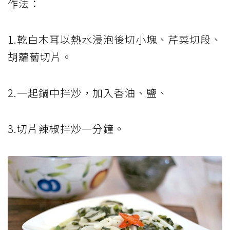
作法：
1.乾白木耳以熱水浸泡後切小塊、芹菜切段、
胡蘿蔔切片。
2.一起鍋中拌炒，加入香油、鹽、
3.切片辣椒拌炒一分鐘。