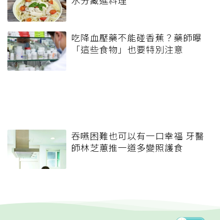
吃降血壓藥不能碰香蕉？藥師曝
「這些食物」也要特別注意
吞嚥困難也可以有一口幸福 牙醫
師林芝蕙推一道多變照護食