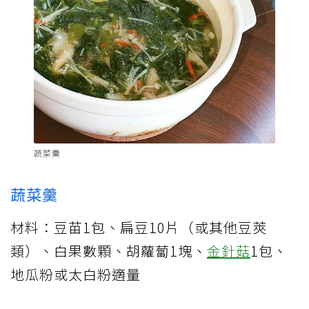
蔬菜羹
蔬菜羹
材料：豆苗1包、扁豆10片（或其他豆莢
類）、白果數顆、胡蘿蔔1塊、
金針菇
1包、
地瓜粉或太白粉適量