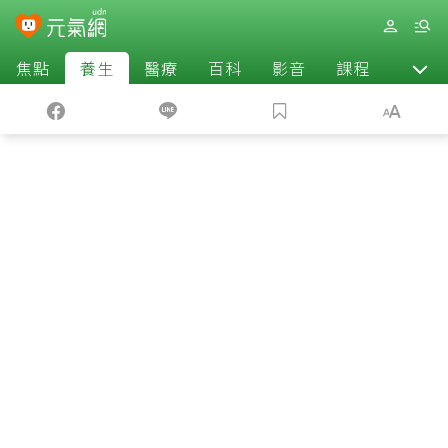
焦點
養生
醫療
百科
影音
課程
退休