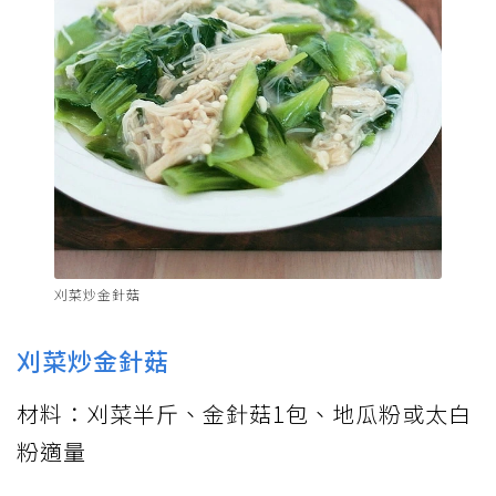
刈菜炒金針菇
刈菜炒金針菇
材料：刈菜半斤、金針菇1包、地瓜粉或太白
粉適量