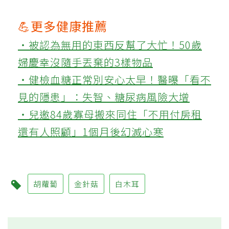
💪更多健康推薦
‧被認為無用的東西反幫了大忙！50歲
婦慶幸沒隨手丟棄的3樣物品
‧健檢血糖正常別安心太早！醫曝「看不
見的隱患」：失智、糖尿病風險大增
‧兒邀84歲寡母搬來同住「不用付房租
還有人照顧」1個月後幻滅心寒
胡蘿蔔
金針菇
白木耳