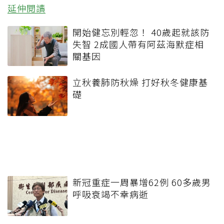
延伸閱讀
開始健忘別輕忽！ 40歲起就該防
失智 2成國人帶有阿茲海默症相
關基因
立秋養肺防秋燥 打好秋冬健康基
礎
新冠重症一周暴增62例 60多歲男
呼吸衰竭不幸病逝