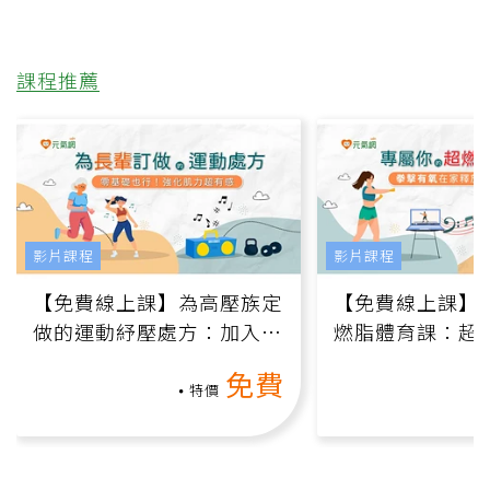
課程推薦
影片課程
影片課程
【免費線上課】為高壓族定
【免費線上課】
做的運動紓壓處方：加入行
燃脂體育課：超
動、增肌、互動元素，0基
氧」高壓族在家
免費
礎也能做！
負擔
特價