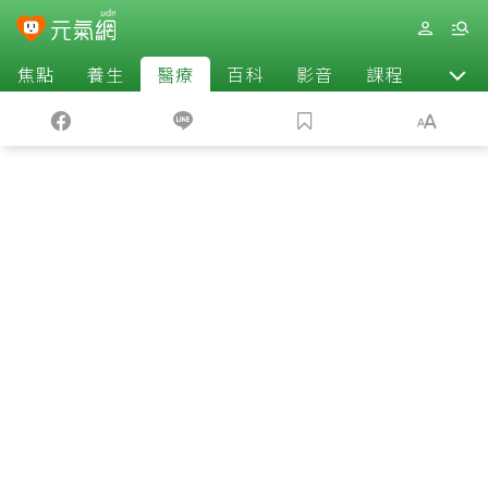
焦點
養生
醫療
百科
影音
課程
退休