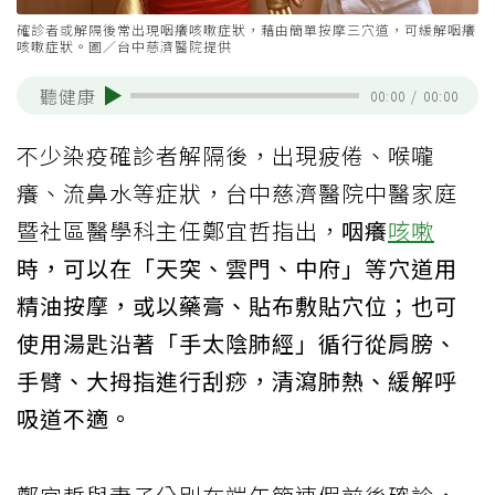
確診者或解隔後常出現咽癢咳嗽症狀，藉由簡單按摩三穴道，可緩解咽癢
咳嗽症狀。圖／台中慈濟醫院提供
聽健康
00:00
/
00:00
不少染疫確診者解隔後，出現疲倦、喉嚨
癢、流鼻水等症狀，台中慈濟醫院中醫家庭
暨社區醫學科主任鄭宜哲指出，
咽癢
咳嗽
時，可以在「天突、雲門、中府」等穴道用
精油按摩，或以藥膏、貼布敷貼穴位；也可
使用湯匙沿著「手太陰肺經」循行從肩膀、
手臂、大拇指進行刮痧，清瀉肺熱、緩解呼
吸道不適。