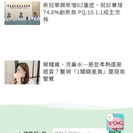
新冠單周新增62重症、就診暴增
74.8%創新高 PQ.16.1.1成主流
株
喉嚨痛、流鼻水⋯是登革熱還是
感冒？醫揭「1關鍵差異」要提高
警覺