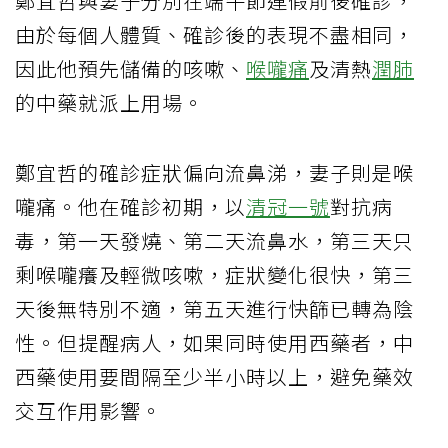
鄭宜哲與妻子分別在端午節連假前後確診，
由於每個人體質、確診後的表現不盡相同，
因此他預先儲備的咳嗽、
喉嚨痛
及清熱
潤肺
的中藥就派上用場。
鄭宜哲的確診症狀偏向流鼻涕，妻子則是喉
嚨痛。他在確診初期，以
清冠一號
對抗病
毒，第一天發燒、第二天流鼻水，第三天只
剩喉嚨癢及輕微咳嗽，症狀變化很快，第三
天後無特別不適，第五天進行快篩已轉為陰
性。但提醒病人，如果同時使用西藥者，中
西藥使用要間隔至少半小時以上，避免藥效
交互作用影響。