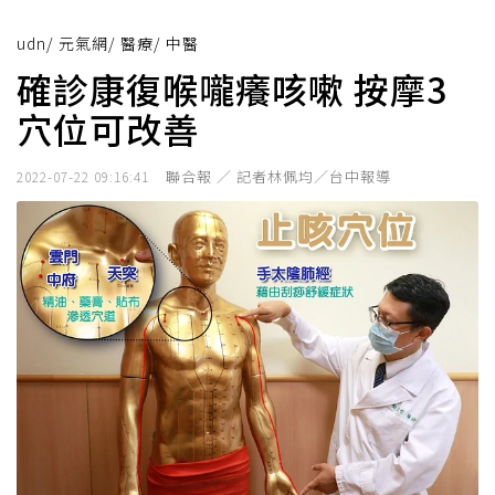
udn
/
元氣網
/
醫療
/
中醫
確診康復喉嚨癢咳嗽 按摩3
穴位可改善
聯合報 ／ 記者林佩均／台中報導
2022-07-22 09:16:41