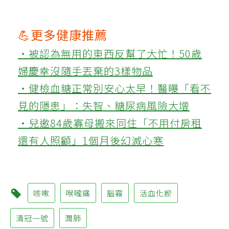
💪更多健康推薦
‧被認為無用的東西反幫了大忙！50歲
婦慶幸沒隨手丟棄的3樣物品
‧健檢血糖正常別安心太早！醫曝「看不
見的隱患」：失智、糖尿病風險大增
‧兒邀84歲寡母搬來同住「不用付房租
還有人照顧」1個月後幻滅心寒
咳嗽
喉嚨痛
腦霧
活血化瘀
清冠一號
潤肺