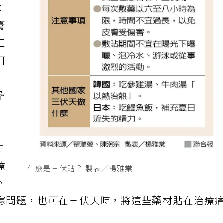
：
膏
三
可
孕
是
療
什麼是三伏貼？ 製表╱楊雅棠
。
寒問題，也可在三伏天時，將這些藥材貼在治療