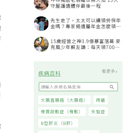
寒
體
容
僅
在
寒