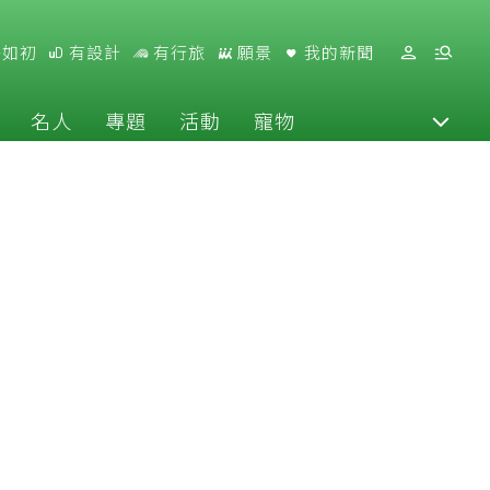
好如初
有設計
有行旅
願景
我的新聞
名人
專題
活動
寵物