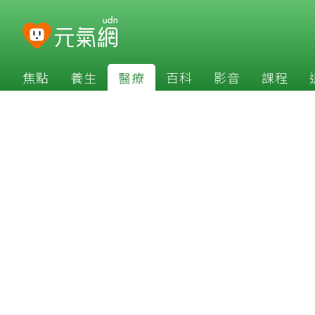
焦點
養生
醫療
百科
影音
課程