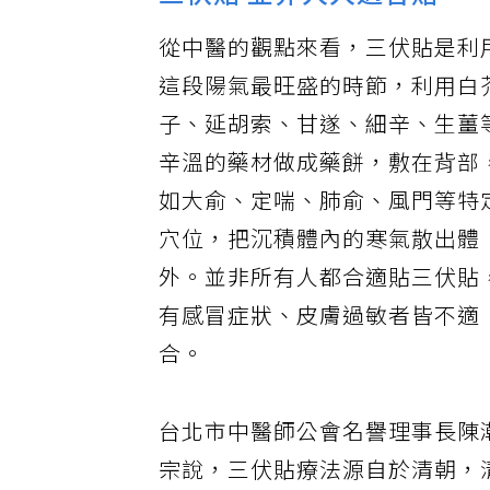
三伏貼 並非人人適合貼
從中醫的觀點來看，三伏貼是利
這段陽氣最旺盛的時節，利用白
子、延胡索、甘遂、細辛、生薑
辛溫的藥材做成藥餅，敷在背部
如大俞、定喘、肺俞、風門等特
穴位，把沉積體內的寒氣散出體
外。並非所有人都合適貼三伏貼
有感冒症狀、皮膚過敏者皆不適
合。
台北市中醫師公會名譽理事長陳
宗說，三伏貼療法源自於清朝，