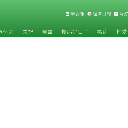
聯合報
經濟日報
河
退休力
失智
醫聲
慢病好日子
癌症
性愛