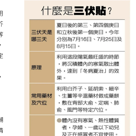
用
芥
等
，
定
，
潮
清