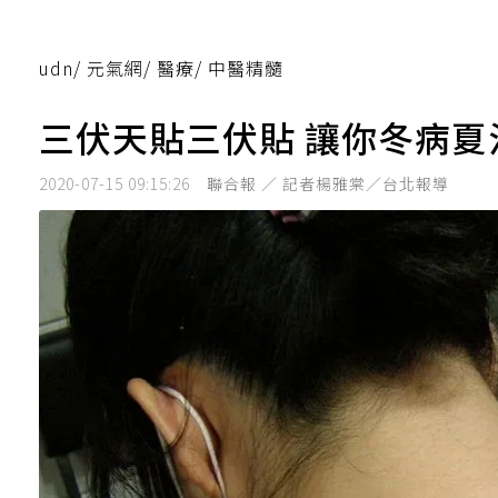
udn
/
元氣網
/
醫療
/
中醫精髓
三伏天貼三伏貼 讓你冬病夏
2020-07-15 09:15:26
聯合報 ／ 記者楊雅棠／台北報導