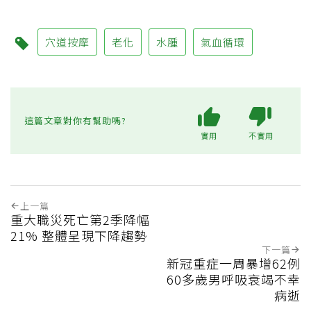
穴道按摩
老化
水腫
氣血循環
這篇文章對你有幫助嗎?
實用
不實用
上一篇
重大職災死亡第2季降幅
21% 整體呈現下降趨勢
下一篇
新冠重症一周暴增62例
60多歲男呼吸衰竭不幸
病逝