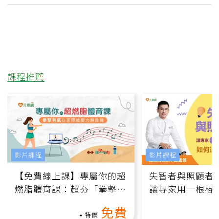
課程推薦
影片課程
影片課程
【免費線上課】專屬你的超
失智者與照顧者
燃脂體育課：超夯「拳擊有
讓專家用一根棍
氧」高壓族在家釋放壓力無
何逆轉退化大腦
免費
負擔
課）
特價