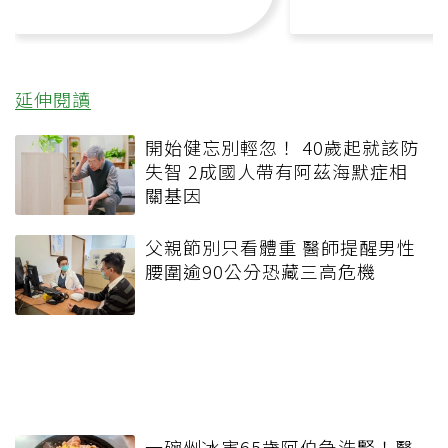
延伸閱讀
開始健忘別輕忽！ 40歲起就該防
失智 2成國人帶有阿茲海默症相
關基因
父親節別只看體重 醫師提醒男性
腰圍逾90公分恐藏三高危機
一碗剉冰害65歲阿伯急洗腎！醫