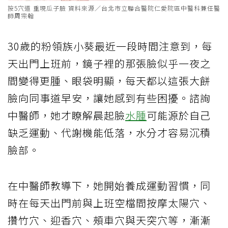
按5穴道 重現瓜子臉 資料來源／台北市立聯合醫院仁愛院區中醫科兼任醫
師周宗翰
30歲的粉領族小葵最近一段時間注意到，每
天出門上班前，鏡子裡的那張臉似乎一夜之
間變得更腫、眼袋明顯，每天都以這張大餅
臉向同事道早安，讓她感到有些困擾。諮詢
中醫師，她才瞭解晨起臉
水腫
可能源於自己
缺乏運動、代謝機能低落，水分才容易沉積
臉部。
在中醫師教導下，她開始養成運動習慣，同
時在每天出門前與上班空檔間按摩太陽穴、
攢竹穴、迎香穴、頰車穴與天突穴等，漸漸