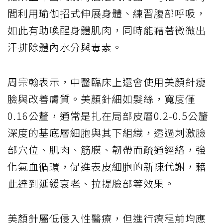
間利用瑜伽招式伸展身體、練習腹部呼吸，
如此有助喚醒身體肌肉，同時能藉著微微出
汗排除體內水分與毒素。
周宗翰表示，中醫臨床上還會使用美顏針瘦
臉與改善膚質。美顏針細如髮絲，寬度僅
0.16公釐，通常是扎在局部皮層0.2-0.5公釐
深度的基底層細胞與其下組織，透過刺激臉
部穴位、肌肉、筋膜、韌帶而疏通經絡，強
化氣血循環，促進表皮細胞的新陳代謝，藉
此達到延緩衰老、拉提臉部等效果。
美顏針屬低侵入性醫療，但進行療程前均應