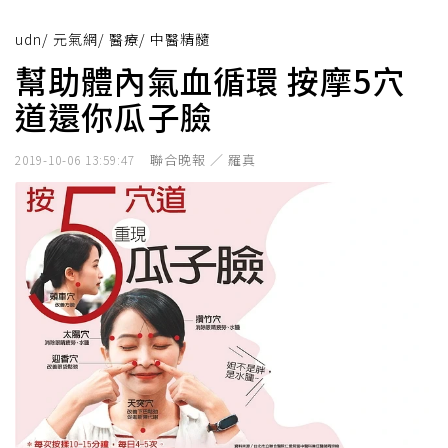
udn
/
元氣網
/
醫療
/
中醫精髓
幫助體內氣血循環 按摩5穴
道還你瓜子臉
聯合晚報 ／ 羅真
2019-10-06 13:59:47