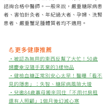
諮詢合格中醫師。一般來說，嚴重糖尿病患
者、害怕針灸者、年紀過大者、孕婦、洗腎
患者、嚴重蟹足腫體質者均不適用。
💪更多健康推薦
‧被認為無用的東西反幫了大忙！50歲
婦慶幸沒隨手丟棄的3樣物品
‧健檢血糖正常別安心太早！醫曝「看不
見的隱患」：失智、糖尿病風險大增
‧兒邀84歲寡母搬來同住「不用付房租
還有人照顧」1個月後幻滅心寒