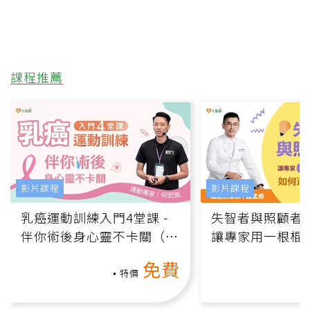
課程推薦
影片課程
影片課程
乳癌運動訓練入門4堂課 -
失智者與照顧者
伴你術後身心靈不卡關（線
讓專家用一根棍
上影音課）
何逆轉退化大腦
免費
課）
特價