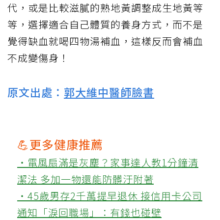
代，或是比較滋膩的熟地黃調整成生地黃等
等，選擇適合自己體質的養身方式，而不是
覺得缺血就喝四物湯補血，這樣反而會補血
不成變傷身！
原文出處：
郭大維中醫師臉書
💪更多健康推薦
‧電風扇滿是灰塵？家事達人教1分鐘清
潔法 多加一物還能防髒汙附著
‧45歲男存2千萬提早退休 接信用卡公司
通知「淚回職場」：有錢也碰壁