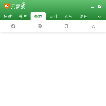
焦點
養生
醫療
百科
影音
課程
退休