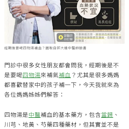
經期後要喝四物湯補血？圖取自郭大維中醫師臉書
門診中很多女性朋友都會問我，經期後是不
是要喝
四物湯
來補氣
補血
？尤其是很多媽媽
都喜歡替家中的孩子補一下，今天我就來為
各位媽媽姊姊們解答：
四物湯是
中醫
補血的基本藥方，包含
當歸
、
川芎、地黃、芍藥四種藥材，但其實並不是