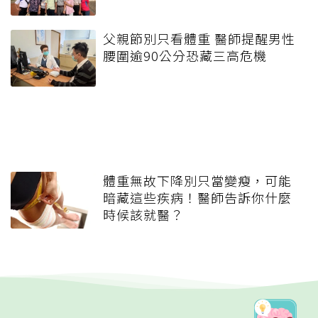
父親節別只看體重 醫師提醒男性
腰圍逾90公分恐藏三高危機
體重無故下降別只當變瘦，可能
暗藏這些疾病！醫師告訴你什麼
時候該就醫？