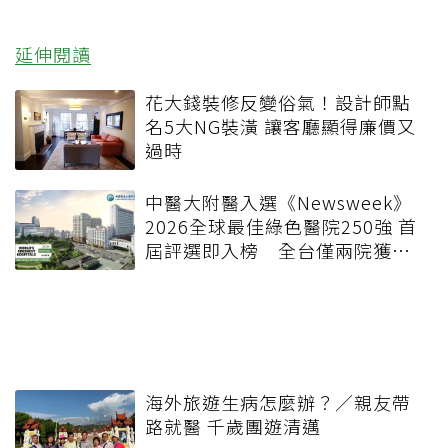
延伸閱讀
花大錢裝修反變俗氣！設計師點
名5大NG裝潢 讓客廳顯得廉價又
過時
中醫大附醫入選《Newsweek》
2026全球最佳綠色醫院250強 首
屆評選即入榜 全台僅兩院獲
選 四葉績效指標居台灣最佳
海外旅遊生病怎麼辦？／親友帶
路就醫 千歲團遊清邁