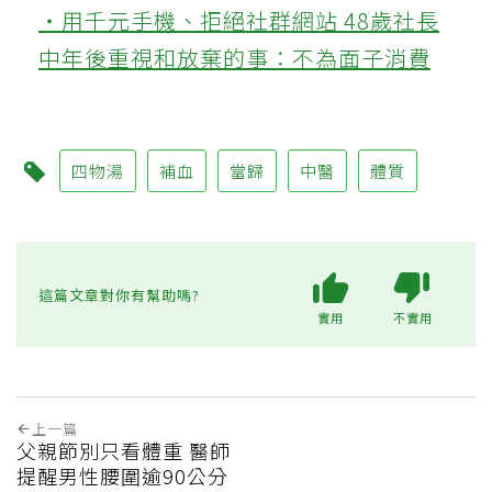
‧用千元手機、拒絕社群網站 48歲社長
中年後重視和放棄的事：不為面子消費
四物湯
補血
當歸
中醫
體質
這篇文章對你有幫助嗎?
實用
不實用
上一篇
父親節別只看體重 醫師
提醒男性腰圍逾90公分