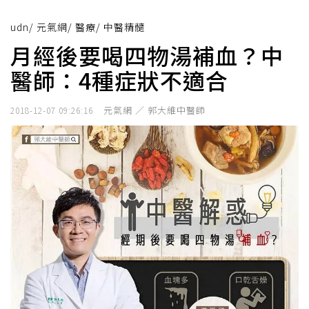
udn
/
元氣網
/
醫療
/
中醫精髓
月經後要喝四物湯補血？中
醫師：4種症狀不適合
元氣網 ／ 郭大維中醫師
2018-12-07 09:26:16