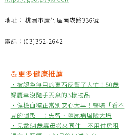
地址： 桃園市蘆竹區南崁路336號
電話：(03)352-2642
💪更多健康推薦
‧被認為無用的東西反幫了大忙！50歲
婦慶幸沒隨手丟棄的3樣物品
‧健檢血糖正常別安心太早！醫曝「看不
見的隱患」：失智、糖尿病風險大增
‧兒邀84歲寡母搬來同住「不用付房租