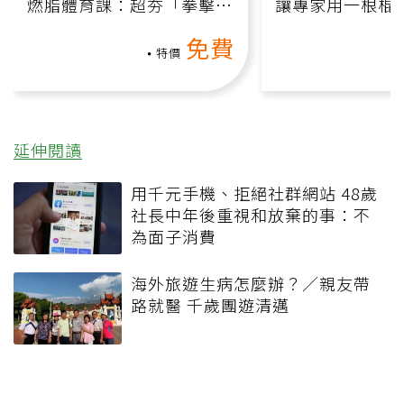
燃脂體育課：超夯「拳擊有
讓專家用一根棍
氧」高壓族在家釋放壓力無
何逆轉退化大腦
免費
負擔
課）
特價
延伸閱讀
用千元手機、拒絕社群網站 48歲
社長中年後重視和放棄的事：不
為面子消費
海外旅遊生病怎麼辦？／親友帶
路就醫 千歲團遊清邁