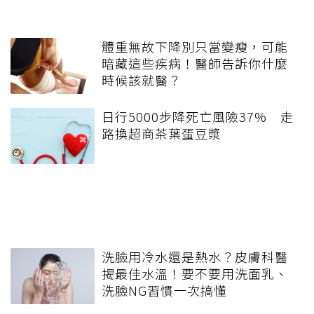
體重無故下降別只當變瘦，可能
暗藏這些疾病！醫師告訴你什麼
時候該就醫？
日行5000步降死亡風險37% 走
路換超商茶葉蛋豆漿
洗臉用冷水還是熱水？皮膚科醫
揭最佳水溫！要不要用洗面乳、
洗臉NG習慣一次搞懂