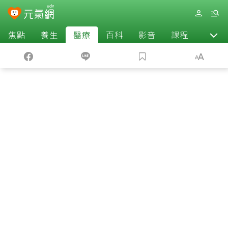
焦點
養生
醫療
百科
影音
課程
退休