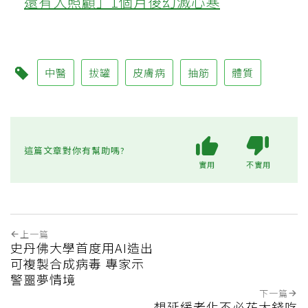
還有人照顧」1個月後幻滅心寒
中醫
拔罐
皮膚病
抽筋
體質
這篇文章對你有幫助嗎?
實用
不實用
上一篇
史丹佛大學首度用AI造出
可複製合成病毒 專家示
警噩夢情境
下一篇
想延緩老化不必花大錢吃