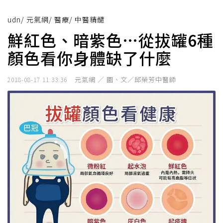
udn
/
元氣網
/
醫療
/
中醫精髓
鮮紅色、暗紫色…從拔罐6種
顏色看你身體缺了什麼
元氣網 ／ 圖、文／邱榮芳中醫師
2018-08-17 11:33:36