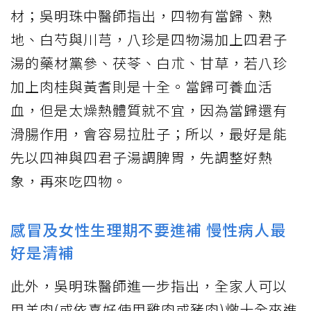
材；吳明珠中醫師指出，四物有當歸、熟
地、白芍與川芎，八珍是四物湯加上四君子
湯的藥材黨參、茯苓、白朮、甘草，若八珍
加上肉桂與黃耆則是十全。當歸可養血活
血，但是太燥熱體質就不宜，因為當歸還有
滑腸作用，會容易拉肚子；所以，最好是能
先以四神與四君子湯調脾胃，先調整好熱
象，再來吃四物。
感冒及女性生理期不要進補 慢性病人最
好是清補
此外，吳明珠醫師進一步指出，全家人可以
用羊肉(或依喜好使用雞肉或豬肉)燉十全來進