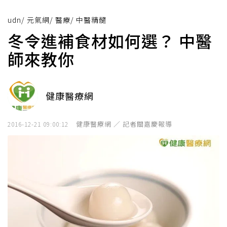
udn
/
元氣網
/
醫療
/
中醫精髓
冬令進補食材如何選？ 中醫
師來教你
健康醫療網
健康醫療網 ／ 記者關嘉慶報導
2016-12-21 09:00:12