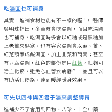
吃
湯圓
也可補身
其實，進補食材也能有不一樣的喔！中醫師
吳明珠指出，冬至時會吃湯圓，而且吃湯圓
也可補身，吃湯圓時多會以紅糖或是黑糖加
上老薑來驅寒，也有客家湯圓會以蔥、薑、
紅蔥頭煮成鹹湯圓，加上韭菜和茼蒿；甚至
有豆腐湯圓，紅色的部份是用
紅麴
，紅麴可
活血化瘀，避免心血管疾病發作，並且可以
有助活化筋絡，達到暖經暖身效果。
可先以四神與四君子湯來調整脾胃
進補少不了會用到四物、八珍、十全中藥