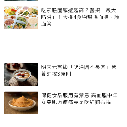
吃素膽固醇還超高？醫揭「最大
陷阱」！大推4食物幫降血脂、護
血管
明天元宵節「吃湯圓不長肉」營
養師揭3原則
保健食品服用有禁忌 高血脂中年
女突肌肉痠痛竟是吃紅麴惹禍