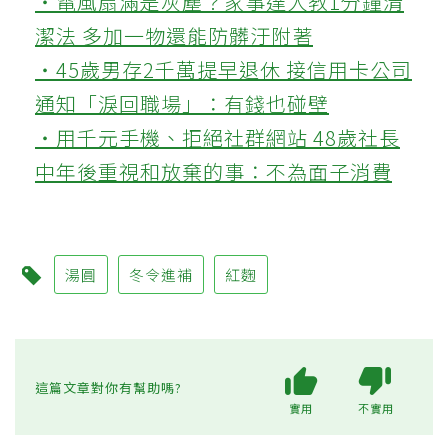
‧電風扇滿是灰塵？家事達人教1分鐘清
潔法 多加一物還能防髒汙附著
‧45歲男存2千萬提早退休 接信用卡公司
通知「淚回職場」：有錢也碰壁
‧用千元手機、拒絕社群網站 48歲社長
中年後重視和放棄的事：不為面子消費
湯圓
冬令進補
紅麴
這篇文章對你有幫助嗎?
實用
不實用