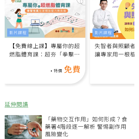
影片課程
影片課程
【免費線上課】專屬你的超
失智者與照顧者
燃脂體育課：超夯「拳擊有
讓專家用一根棍
氧」高壓族在家釋放壓力無
何逆轉退化大腦
免費
負擔
課）
特價
延伸閱讀
「藥物交互作用」如何形成？食
藥署4階段逐一解析 警惕副作用
風險變化