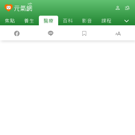
焦點
養生
醫療
百科
影音
課程
退休