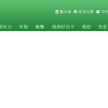
聯合報
經濟日報
河
退休力
失智
醫聲
慢病好日子
癌症
性愛