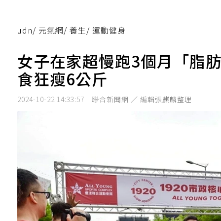
udn
/
元氣網
/
養生
/
運動健身
女子在家超慢跑3個月「脂
食狂瘦6公斤
2024-10-22 14:33:57
聯合新聞網 ／ 編輯張麒麟整理