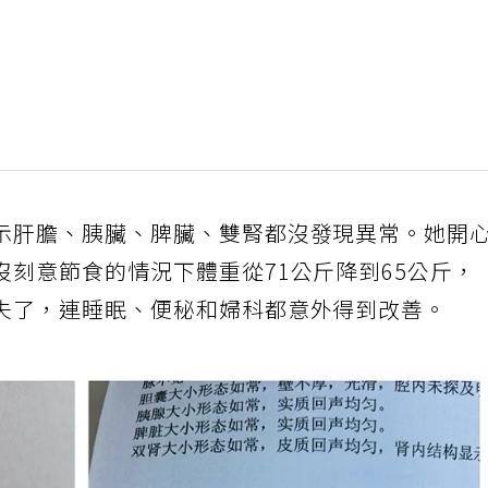
示肝膽、胰臟、脾臟、雙腎都沒發現異常。她開
刻意節食的情況下體重從71公斤降到65公斤，
失了，連睡眠、便秘和婦科都意外得到改善。