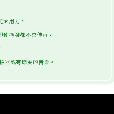
不能太用力。
，即使換腳都不會伸直。
。
節拍器或有節奏的音樂。