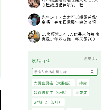
坪林獨居老翁離世無人知 13犬
守屋護遺體伴最後一程
先生走了，太太可以續領勞保年
金嗎？專家揭遺屬年金怎麼領，
看順位還要看資格
15歲經營之神3.9億暴富落幕 麥
克風少年蘇友謙：每天領700元
過日子
看更多
疾病百科
大腸直腸癌（大腸癌）
痔瘡
骨質疏鬆症（骨鬆）
失智症
B型肝炎（B肝）