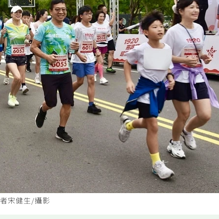
記者宋健生/攝影