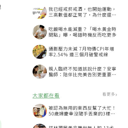
跑
我已經戒菸戒酒，也開始運動，
三高數值都正常了，為什麼還不
能停藥？
吃飯喝水能減重？「喝水黃金時
間點」曝，喝錯時機反而吃更多
通膨壓力未減 7月物價CPI年增
率2.54% 連三個月破警戒線
，
親人臨終不知道該說什麼？安寧
醫師：陪伴比完美告別更重要，
4句話值得及早說出口
看更多
大家都在看
被認為無用的東西反幫了大忙！
50歲婦慶幸沒隨手丟棄的3樣物
品