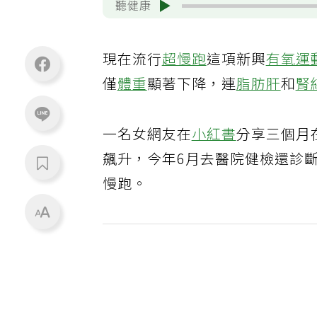
聽健康
現在流行
超慢跑
這項新興
有氧運
僅
體重
顯著下降，連
脂肪肝
和
腎
一名女網友在
小紅書
分享三個月
飆升，今年6月去醫院健檢還診
慢跑。