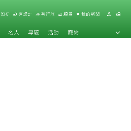
好如初
有設計
有行旅
願景
我的新聞
名人
專題
活動
寵物