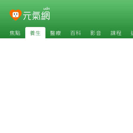
焦點
養生
醫療
百科
影音
課程