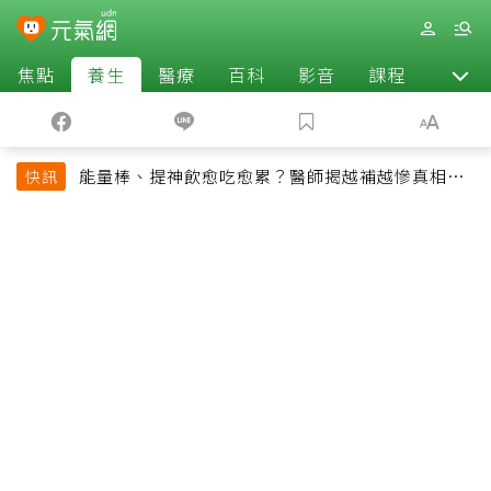
焦點
養生
醫療
百科
影音
課程
退休
能量棒、提神飲愈吃愈累？醫師揭越補越慘真相：
快訊
恐欠下疲勞債