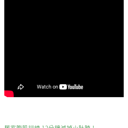
居家腹肌訓練 12分鐘減掉小肚腩！