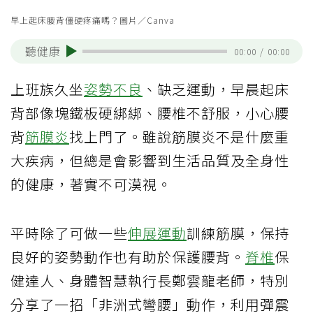
早上起床腰背僵硬疼痛嗎？圖片／Canva
聽健康
00:00
/
00:00
上班族久坐
姿勢不良
、缺乏運動，早晨起床
背部像塊鐵板硬綁綁、腰椎不舒服，小心腰
背
筋膜炎
找上門了。雖說筋膜炎不是什麼重
大疾病，但總是會影響到生活品質及全身性
的健康，著實不可漠視。
平時除了可做一些
伸展運動
訓練筋膜，保持
良好的姿勢動作也有助於保護腰背。
脊椎
保
健達人、身體智慧執行長鄭雲龍老師，特別
分享了一招「非洲式彎腰」動作，利用彈震