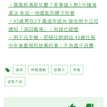
‧電風扇滿是灰塵？家事達人教1分鐘清
潔法 多加一物還能防髒汙附著
‧45歲男存2千萬提早退休 接信用卡公司
通知「淚回職場」：有錢也碰壁
‧用千元手機、拒絕社群網站 48歲社長
中年後重視和放棄的事：不為面子消費
健身
伸展運動
筋膜炎
脊椎
姿勢不良