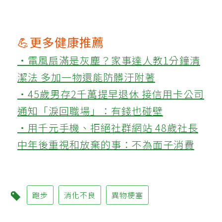
💪更多健康推薦
‧電風扇滿是灰塵？家事達人教1分鐘清
潔法 多加一物還能防髒汙附著
‧45歲男存2千萬提早退休 接信用卡公司
通知「淚回職場」：有錢也碰壁
‧用千元手機、拒絕社群網站 48歲社長
中年後重視和放棄的事：不為面子消費
跑步
消化不良
異物梗塞