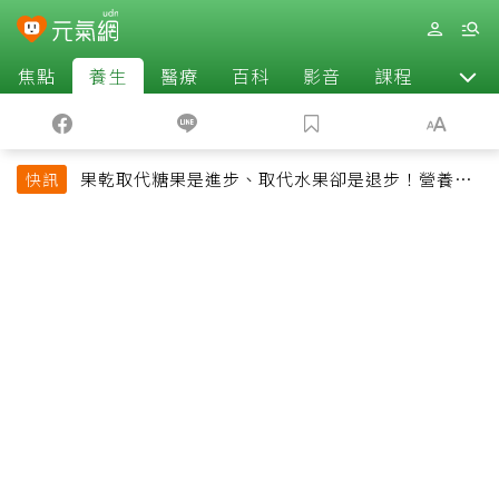
焦點
養生
醫療
百科
影音
課程
退休
果乾取代糖果是進步、取代水果卻是退步！營養師
快訊
揭果乾堅果常見健康陷阱