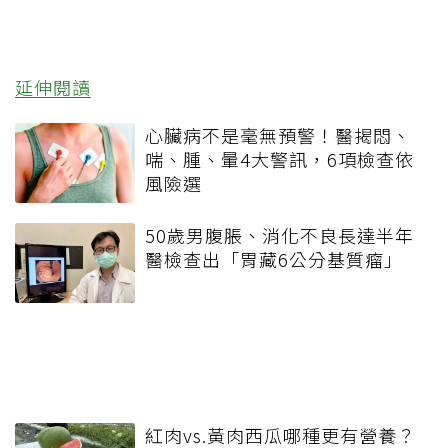
延伸閱讀
心臟病不是毫無預警！醫揭悶、
喘、腫、暈4大警訊，6項檢查依
風險選
50歲男腹脹、消化不良長達半年
醫檢查出「胃藏6公分基質瘤」
紅肉vs.黃肉西瓜哪種更有營養？