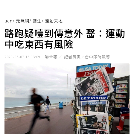
udn
/
元氣網
/
養生
/
運動天地
路跑疑噎到傳意外 醫：運動
中吃東西有風險
聯合報 ／ 記者黃寅／台中即時報導
2021-03-07 13:18:09