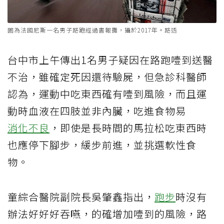
圖為法國尼斯一名男子路跑經過書報攤，攝於2017年。路透
台中市上午傳出1名男子疑因在路跑噎到送醫
不治，雖確定死因還待驗屍，但急診科醫師
認為，運動中吃東西確有噎到風險，而且運
動時血液在四肢並非內臟，吃進食物易
消化不良
，即使是長時間的馬拉松吃東西時
也應停下腳步，緩步前進，並挑選軟性食
物。
童綜合醫院副院長吳肇鑫指出，
跑步
時沒有
辦法好好好吞嚥，的確增加噎到的風險，路