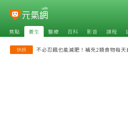
焦點
養生
醫療
百科
影音
課程
不必忍餓也能減肥！補充2類食物每天
快訊