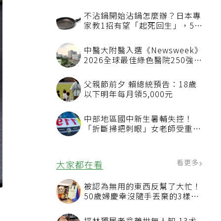
不沾鍋開始沾鍋怎麼辦？日本專
家教1招有望「起死回生」，5情
況該換新
中醫大附醫入選《Newsweek》
2026全球最佳綠色醫院250強
首屆評選即入榜 全台僅兩院獲
選 四葉績效指標居台灣最佳
父親節前夕 賴總統預告：18歲
以下明年每月領5,000元
中部地區國中新生暑輔失控！
「折斷掃把刺眼」女老師受重傷
恐失明
看更多
大家都在看
被認為無用的東西反幫了大忙！
50歲婦慶幸沒隨手丟棄的3樣物
品