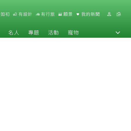
好如初
有設計
有行旅
願景
我的新聞
名人
專題
活動
寵物