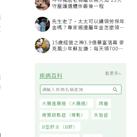
坪林獨居老翁離世無人知 13犬
守屋護遺體伴最後一程
胖
先生走了，太太可以續領勞保年
金嗎？專家揭遺屬年金怎麼領，
原
看順位還要看資格
15歲經營之神3.9億暴富落幕 麥
克風少年蘇友謙：每天領700元
過日子
看更多
疾病百科
健
肪
大腸直腸癌（大腸癌）
痔瘡
骨質疏鬆症（骨鬆）
失智症
B型肝炎（B肝）