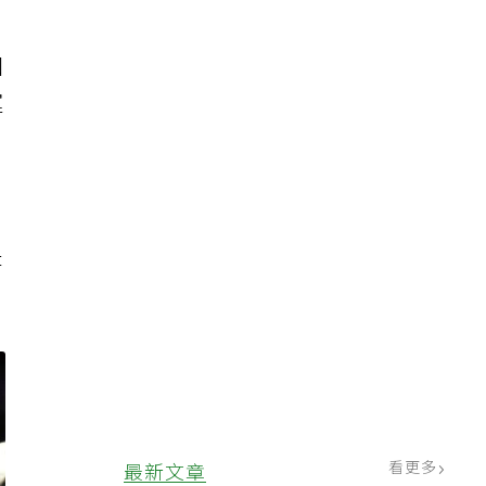
是
個
運
代
是
看更多
最新文章