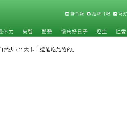
聯合報
經濟日報
河
退休力
失智
醫聲
慢病好日子
癌症
性愛
自然少575大卡「還能吃飽飽的」