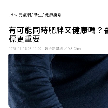
udn
/
元氣網
/
養生
/
健康瘦身
有可能同時肥胖又健康嗎？醫
標更重要
2025-01-16 08:42:00
聯合新聞網 ／ YS Chen