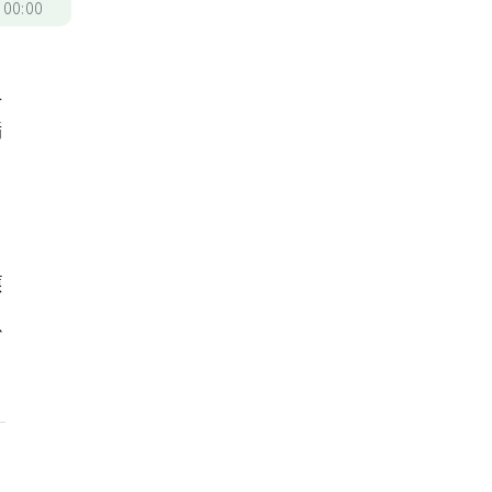
/
00:00
人
脂
應
以