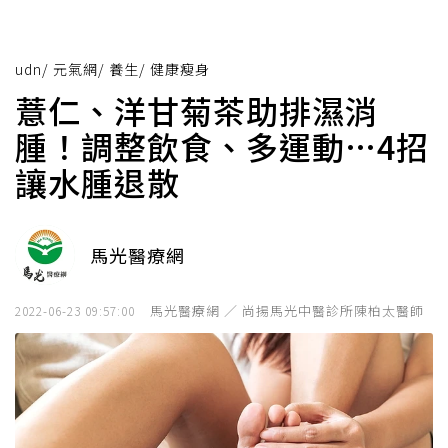
udn
/
元氣網
/
養生
/
健康瘦身
薏仁、洋甘菊茶助排濕消
腫！調整飲食、多運動…4招
讓水腫退散
馬光醫療網
馬光醫療網 ／ 尚揚馬光中醫診所陳柏太醫師
2022-06-23 09:57:00