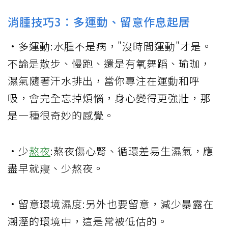
消腫技巧3：多運動、留意作息起居
•多運動:水腫不是病，"沒時間運動"才是。
不論是散步、慢跑、還是有氧舞蹈、瑜珈，
濕氣隨著汗水排出，當你專注在運動和呼
吸，會完全忘掉煩惱，身心變得更強壯，那
是一種很奇妙的感覺。
•少
熬夜
:熬夜傷心腎、循環差易生濕氣，應
盡早就寢、少熬夜。
•留意環境濕度:另外也要留意，減少暴露在
潮溼的環境中，這是常被低估的。