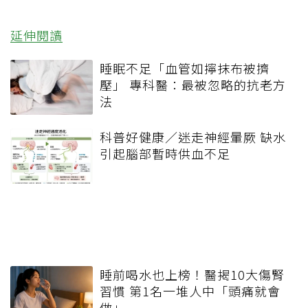
延伸閱讀
睡眠不足「血管如擰抹布被擠
壓」 專科醫：最被忽略的抗老方
法
科普好健康／迷走神經暈厥 缺水
引起腦部暫時供血不足
睡前喝水也上榜！醫揭10大傷腎
習慣 第1名一堆人中「頭痛就會
做」