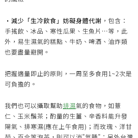
•減少「生冷飲食」妨礙身體代謝
，包含：
手搖飲、冰品、寒性瓜果、生魚片…等，此
外，易生濕氣的糕點、牛奶、啤酒、油炸類
也要盡量避開。
把握適量即止的原則，一周至多食用1~2次是
可負擔的。
我們也可以攝取幫助
排濕
氣的食物，如薏
仁、玉米鬚茶；酌量的生薑、辛香料能升發
陽氣、排寒濕(應在上午食用)；而玫瑰、洋甘
菊、百合等泡茶，則可以消"氣腫"；另外台灣