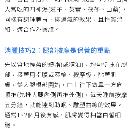
人常吃的四神湯(蓮子、芡實、茯苓、山藥)，
同樣有調理脾胃、排濕氣的效果，且性質溫
和，適合作為藥膳。
消腫技巧2：腿部按摩是保養的重點
先以質地輕盈的體霜(或精油)，均勻塗抹在腿
部，接著用指腹或滾輪、按摩板，貼著肌
膚，從大腿根部開始，由上往下做單一方向
順推(先推大腿內側再推外側)，每天睡前按摩
五分鐘，就能達到助眠、雕塑曲線的效果。
通常1~2個月後有感，肌膚變得相當白皙細
緻。