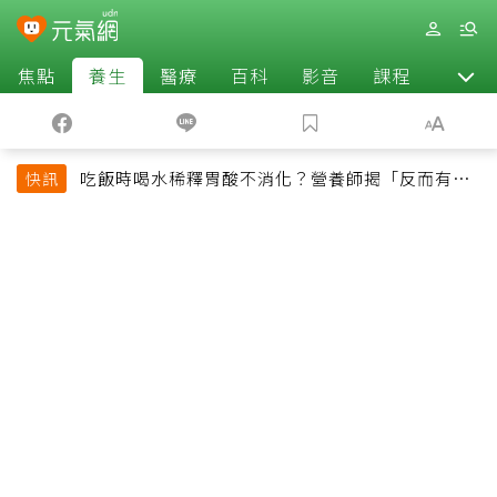
焦點
養生
醫療
百科
影音
課程
退休
吃飯時喝水稀釋胃酸不消化？營養師揭「反而有好
快訊
處」某些族群才要禁