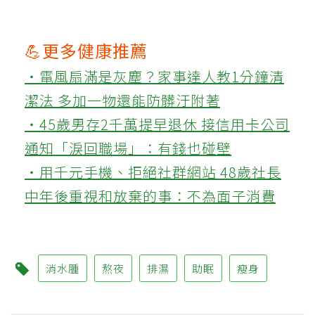
💪更多健康推薦
‧電風扇滿是灰塵？家事達人教1分鐘清
潔法 多加一物還能防髒汙附著
‧45歲男存2千萬提早退休 接信用卡公司
通知「淚回職場」：有錢也碰壁
‧用千元手機、拒絕社群網站 48歲社長
中年後重視和放棄的事：不為面子消費
消水腫
熬夜
排濕
助眠
瘦身