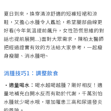
夏日到來，換穿清涼舒適的短褲短裙和涼
鞋，又擔心水腫令人尷尬，希望腿部曲線更
好看(今年氣溫提前飆升，女性恐慌思維的對
話也提前展開...)面對大眾需求，陳柏太醫師
把經過證實有效的方法給大家參考，一起瘦
身瘦腿、消水腫吧~
消腫技巧1：調整飲食
•適量喝水：
喝水越喝越腫？剛好相反！適
量地補充白開水反而有助於代謝，千萬別怕
水腫就少喝水哦，增加罹患三高和尿道發炎
的風險。