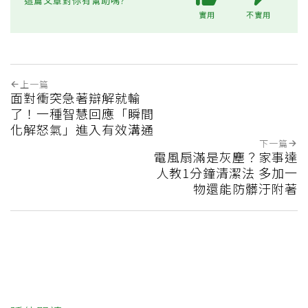
這篇文章對你有幫助嗎?
實用
不實用
上一篇
面對衝突急著辯解就輸
了！一種智慧回應「瞬間
化解怒氣」進入有效溝通
下一篇
電風扇滿是灰塵？家事達
人教1分鐘清潔法 多加一
物還能防髒汙附著