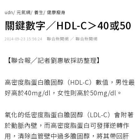
udn
/
元氣網
/
養生
/
健康瘦身
關鍵數字／HDL-C＞40或50
聯合新聞網 ／ 聯合新聞網
2014-09-23 15:56:24
【聯合報╱記者劉惠敏採訪整理】
高密度脂蛋白膽固醇（HDL-C）數值，男性最
好高於40mg/dl，女性則高於50mg/dl。
氧化的低密度脂蛋白膽固醇（LDL-C）會附著
於動脈內壁，而高密度脂蛋白可發揮逆轉作
用，清除血管壁中過多膽固醇，將其帶回肝