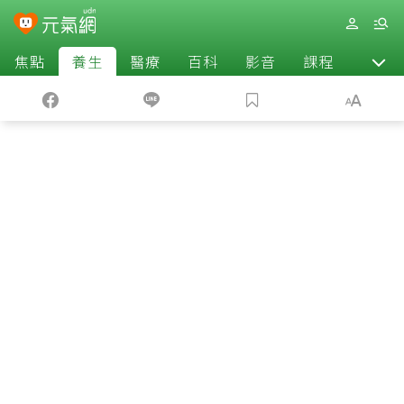
焦點
養生
醫療
百科
影音
課程
退休