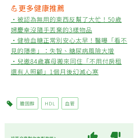
💪更多健康推薦
‧被認為無用的東西反幫了大忙！50歲
婦慶幸沒隨手丟棄的3樣物品
‧健檢血糖正常別安心太早！醫曝「看不
見的隱患」：失智、糖尿病風險大增
‧兒邀84歲寡母搬來同住「不用付房租
還有人照顧」1個月後幻滅心寒
膽固醇
HDL
血管