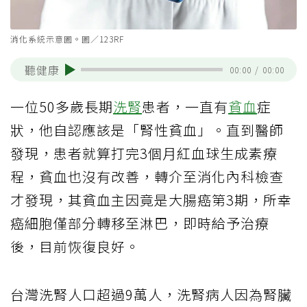
消化系統示意圖。圖／123RF
聽健康
00:00
/
00:00
一位50多歲長期
洗腎
患者，一直有
貧血
症
狀，他自認應該是「腎性貧血」。直到醫師
發現，患者就算打完3個月紅血球生成素療
程，貧血也沒有改善，轉介至消化內科檢查
才發現，其貧血主因竟是大腸癌第3期，所幸
癌細胞僅部分轉移至淋巴，即時給予治療
後，目前恢復良好。
台灣洗腎人口超過9萬人，洗腎病人因為腎臟