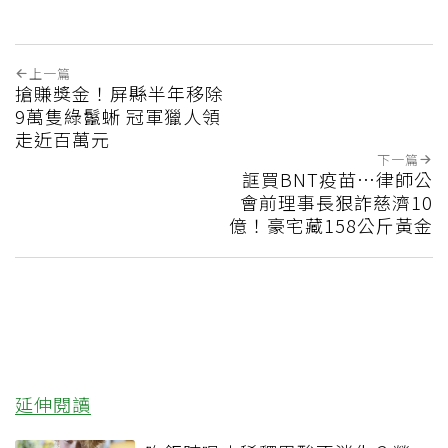
上一篇
搶賺獎金！屏縣半年移除
9萬隻綠鬣蜥 冠軍獵人領
走近百萬元
下一篇
誆買BNT疫苗…律師公
會前理事長狠詐慈濟10
億！豪宅藏158公斤黃金
延伸閱讀