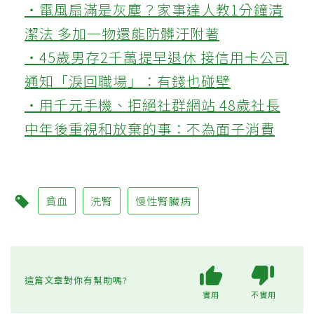
‧電風扇滿是灰塵？家事達人教1分鐘清
潔法 多加一物還能防髒汙附著
‧45歲男存2千萬提早退休 接信用卡公司
通知「淚回職場」：有錢也碰壁
‧用千元手機、拒絕社群網站 48歲社長
中年後重視和放棄的事：不為面子消費
貧血
洗腎
慢性腎臟病
這篇文章對你有幫助嗎?
實用
不實用