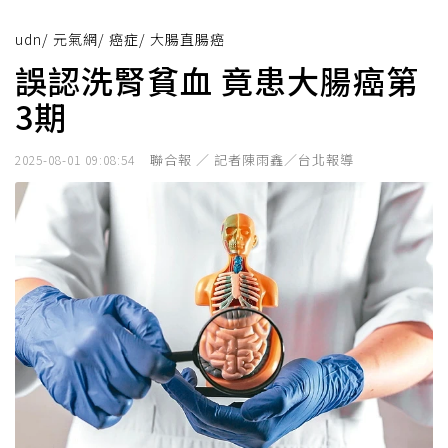
udn
/
元氣網
/
癌症
/
大腸直腸癌
誤認洗腎貧血 竟患大腸癌第
3期
聯合報 ／ 記者陳雨鑫／台北報導
2025-08-01 09:08:54