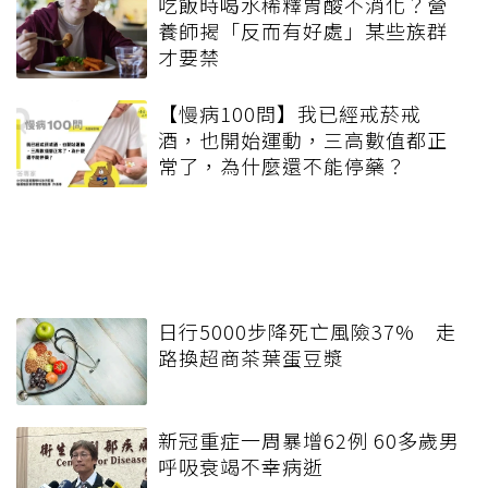
吃飯時喝水稀釋胃酸不消化？營
養師揭「反而有好處」某些族群
才要禁
【慢病100問】我已經戒菸戒
酒，也開始運動，三高數值都正
常了，為什麼還不能停藥？
日行5000步降死亡風險37% 走
路換超商茶葉蛋豆漿
新冠重症一周暴增62例 60多歲男
呼吸衰竭不幸病逝