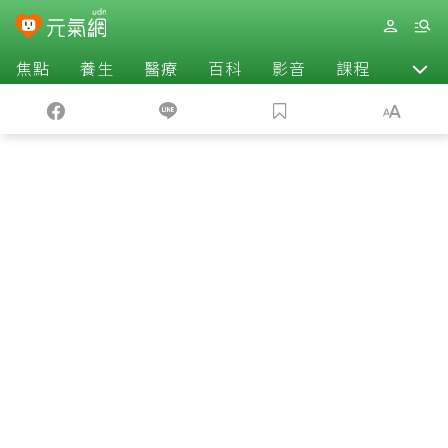
焦點
養生
醫療
百科
影音
課程
退休