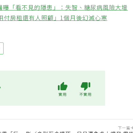
忙！50歲婦慶幸沒隨手丟棄的3樣物品
醫曝「看不見的隱患」：失智、糖尿病風險大增
不用付房租還有人照顧」1個月後幻滅心寒
術
?
實用
不實用
下一篇