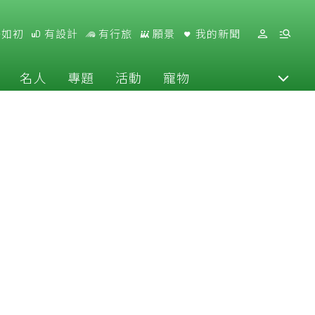
好如初
有設計
有行旅
願景
我的新聞
名人
專題
活動
寵物