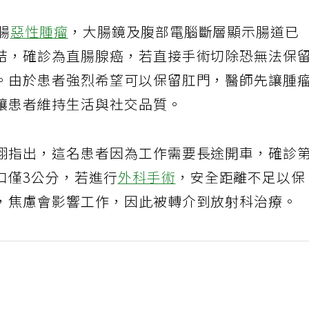
腸
惡性腫瘤
，大腸鏡及腹部電腦斷層顯示腸道已
結，確診為直腸腺癌，若直接手術切除恐無法保
。由於患者強烈希望可以保留肛門，醫師先讓腫
讓患者維持生活與社交品質。
翔指出，這名患者因為工作需要長途開車，確診
口僅3公分，若進行
外科手術
，安全距離不足以保
，焦慮會影響工作，因此被轉介到放射科治療。