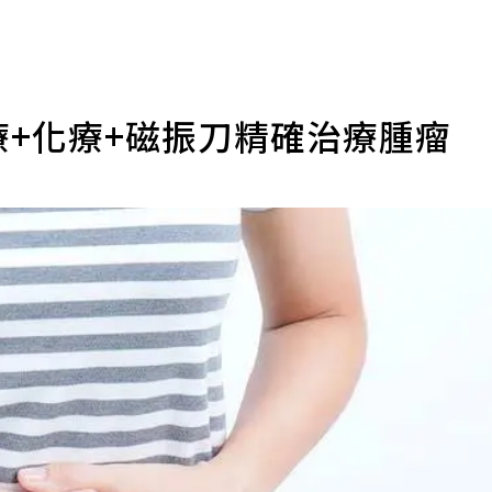
療+化療+磁振刀精確治療腫瘤