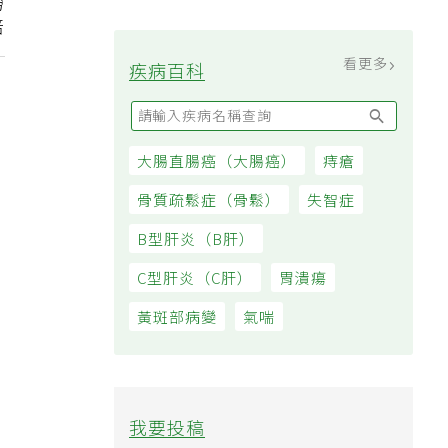
撈
過日子
倍
看更多
疾病百科
大腸直腸癌（大腸癌）
痔瘡
骨質疏鬆症（骨鬆）
失智症
B型肝炎（B肝）
C型肝炎（C肝）
胃潰瘍
黃斑部病變
氣喘
我要投稿