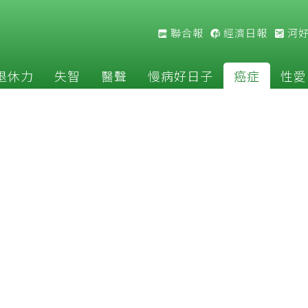
聯合報
經濟日報
河
退休力
失智
醫聲
慢病好日子
癌症
性愛