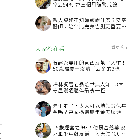
通膨壓力未減 7月物價CPI年增
率2.54% 連三個月破警戒線
親人臨終不知道該說什麼？安寧
醫師：陪伴比完美告別更重要，
4句話值得及早說出口
看更多
大家都在看
被認為無用的東西反幫了大忙！
50歲婦慶幸沒隨手丟棄的3樣物
品
坪林獨居老翁離世無人知 13犬
守屋護遺體伴最後一程
先生走了，太太可以續領勞保年
金嗎？專家揭遺屬年金怎麼領，
看順位還要看資格
15歲經營之神3.9億暴富落幕 麥
克風少年蘇友謙：每天領700元