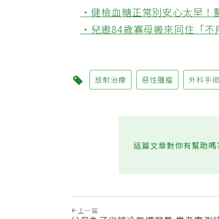
‧被認為無用的東西反幫了大
‧健檢血糖正常別安心太早！
‧兒邀84歲寡母搬來同住「
放射治療
惡性腫瘤
外科手
這篇文章對你有幫助嗎
上一篇