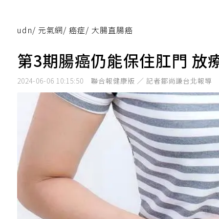
udn
/
元氣網
/
癌症
/
大腸直腸癌
第3期腸癌仍能保住肛門 放
2024-06-06 10:15:50
聯合報健康版 ／ 記者鄒尚謙台北報導