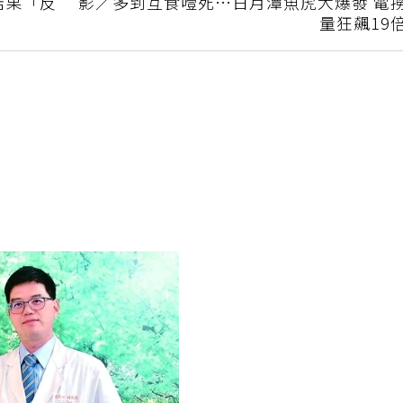
結果「反
影／多到互食噎死…日月潭魚虎大爆發 電
量狂飆19