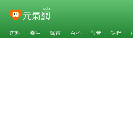
焦點
養生
醫療
百科
影音
課程