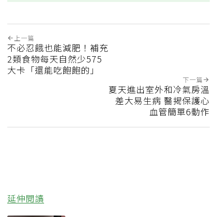
上一篇
不必忍餓也能減肥！補充
2類食物每天自然少575
大卡「還能吃飽飽的」
下一篇
夏天進出室外和冷氣房溫
差大易生病 醫揭保護心
血管簡單6動作
延伸閱讀