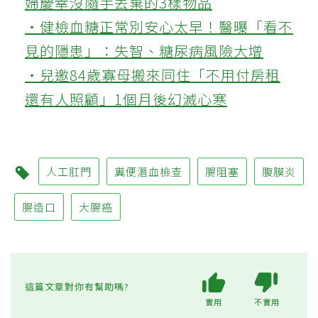
婦慶幸沒隨手丟棄的3樣物品
‧健檢血糖正常別安心太早！醫曝「看不
見的隱患」：失智、糖尿病風險大增
‧兒邀84歲寡母搬來同住「不用付房租
還有人照顧」1個月後幻滅心寒
人工肛門
糞便潛血檢查
腸阻塞
腹膜炎
腸造口
大腸癌
這篇文章對你有幫助嗎?
實用
不實用