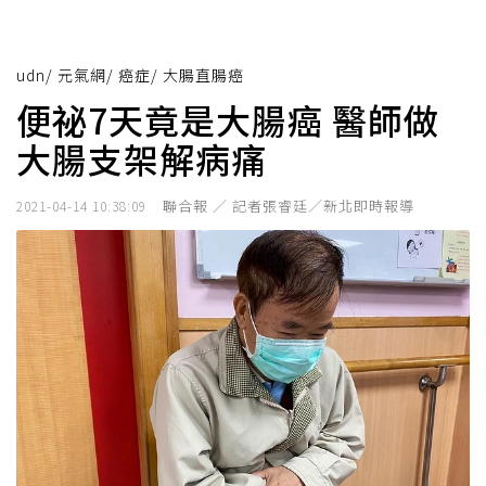
udn
/
元氣網
/
癌症
/
大腸直腸癌
便祕7天竟是大腸癌 醫師做
大腸支架解病痛
聯合報 ／ 記者張睿廷／新北即時報導
2021-04-14 10:38:09