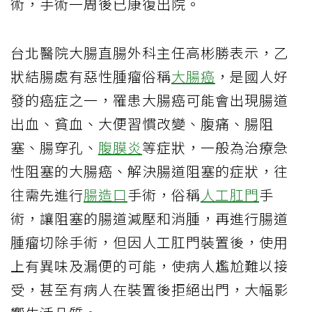
術，手術一周後已康復出院。
台北醫院大腸直腸外科主任高彬勝表示，乙
狀結腸處有惡性腫瘤俗稱
大腸癌
，是國人好
發的癌症之一，罹患大腸癌可能會出現腸道
出血、貧血、大便習慣改變、腹痛、腸阻
塞、腸穿孔、
腹膜炎
等症狀，一般為治療急
性阻塞的大腸癌、解決腸道阻塞的症狀，往
往需先進行
腸造口
手術，俗稱
人工肛門
手
術，讓阻塞的腸道減壓和消腫，再進行腸道
腫瘤切除手術，但因人工肛門裝置後，使用
上有異味及漏便的可能，使病人尷尬難以接
受，甚至有病人在裝置後拒絕出門，大幅影