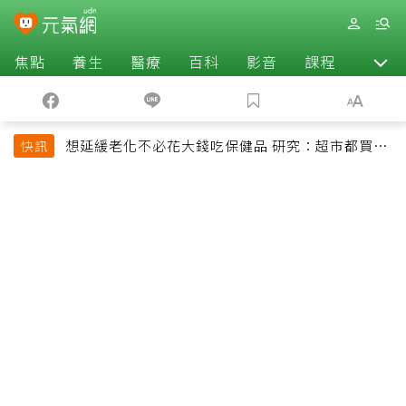
焦點
養生
醫療
百科
影音
課程
退休
想延緩老化不必花大錢吃保健品 研究：超市都買得
快訊
到的1便宜食品就可以