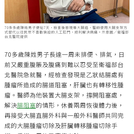
70多多歲陳姓男子便祕7天，檢查後發現是大腸癌，醫師使用大腸支架方
式替代以往民眾不喜歡裝設的人工肛門，順利解決病痛。示意圖／衛福部
台北醫院提供
70多歲陳姓男子長達一周未排便、排氣，日
前又嚴重腹脹及腹痛到難以忍受至衛福部台
北醫院急就醫，經檢查發現是乙狀結腸處有
腫瘤所造成的腸道阻塞，肝臟也有轉移性腫
瘤。醫師為他裝置大腸支架，撐開阻塞處，
解決
腸阻塞
的情形，休養兩周恢復體力後，
再接受大腸直腸外科與一般外科醫師共同完
成的大腸腫瘤切除及肝臟轉移腫瘤切除手