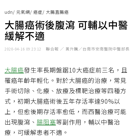
udn
/
元氣網
/
癌症
/
大腸直腸癌
大腸癌術後腹瀉 可輔以中醫
緩解不適
聯合報 ／ 黃升騰／台南市安南醫院中醫部長
2020-04-16 09:23:12
大腸癌
發生率長期盤踞10大癌症前三名，且
罹癌年齡年輕化。對於大腸癌的治療，常見
手術切除、化療、放療及標靶治療等四種方
式，初期大腸癌術後五年存活率達90%以
上，但愈後期存活率愈低，而西醫治療可能
出現腹瀉、
腸阻塞
等副作用，輔以中醫治
療，可緩解患者不適。