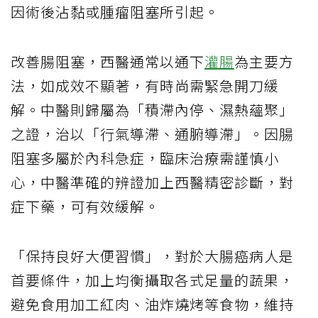
因術後沾黏或腫瘤阻塞所引起。
改善腸阻塞，西醫通常以通下
灌腸
為主要方
法，如成效不顯著，有時尚需緊急開刀緩
解。中醫則歸屬為「積滯內停、濕熱蘊聚」
之證，治以「行氣導滯、通腑導滯」。因腸
阻塞多屬於內科急症，臨床治療需謹慎小
心，中醫準確的辨證加上西醫精密診斷，對
症下藥，可有效緩解。
「保持良好大便習慣」，對於大腸癌病人是
首要條件，加上均衡攝取各式足量的蔬果，
避免食用加工紅肉、油炸燒烤等食物，維持