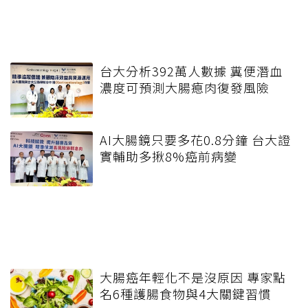
台大分析392萬人數據 糞便潛血
濃度可預測大腸瘜肉復發風險
AI大腸鏡只要多花0.8分鐘 台大證
實輔助多揪8%癌前病變
大腸癌年輕化不是沒原因 專家點
名6種護腸食物與4大關鍵習慣