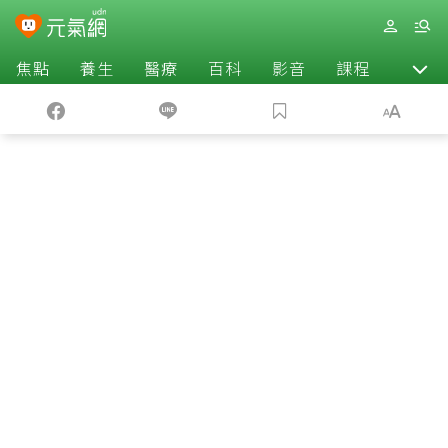
焦點
養生
醫療
百科
影音
課程
退休