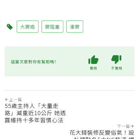
大腸癌
腸阻塞
灌腸
這篇文章對你有幫助嗎?
實用
不實用
上一篇
55歲主持人「大量走
路」減重近10公斤 她透
露維持十多年習慣心法
下一篇
花大錢裝修反變俗氣！設