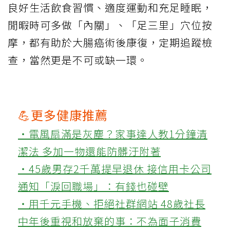
良好生活飲食習慣、適度運動和充足睡眠，
閒暇時可多做「內關」、「足三里」穴位按
摩，都有助於大腸癌術後康復，定期追蹤檢
查，當然更是不可或缺一環。
💪更多健康推薦
‧電風扇滿是灰塵？家事達人教1分鐘清
潔法 多加一物還能防髒汙附著
‧45歲男存2千萬提早退休 接信用卡公司
通知「淚回職場」：有錢也碰壁
‧用千元手機、拒絕社群網站 48歲社長
中年後重視和放棄的事：不為面子消費