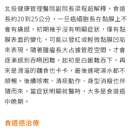
北投健康管理醫院副院長梁程超解釋，食道
長約20到25公分，一旦癌細胞長在黏膜上不
會有痛感，初期幾乎沒有明顯症狀，僅有黏
膜表面的變化，可能以發紅或輕微黏膜凹陷
來表現，隨著腫瘤長大占據管腔空間，才會
逐漸感到吞嚥困難，起初是白飯難吞下，再
來是滑溜的麵食也卡卡，最後連喝湯水都不
順暢。後續咳嗽、清痰動作、身型消瘦也伴
隨而來，當症狀明顯就醫時，大多是食道癌
中晚期。
食道癌治療