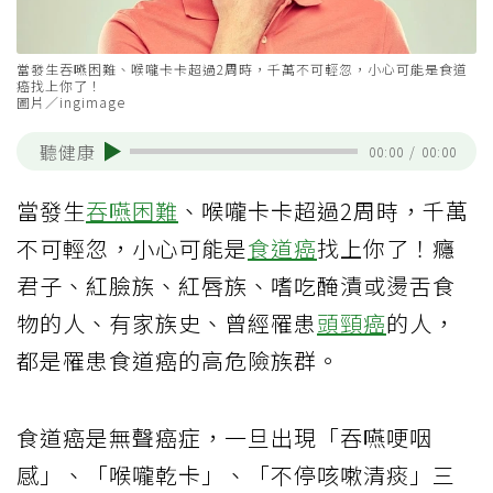
當發生吞嚥困難、喉嚨卡卡超過2周時，千萬不可輕忽，小心可能是食道
癌找上你了！
圖片／ingimage
聽健康
00:00
/
00:00
當發生
吞嚥困難
、喉嚨卡卡超過2周時，千萬
不可輕忽，小心可能是
食道癌
找上你了！癮
君子、紅臉族、紅唇族、嗜吃醃漬或燙舌食
物的人、有家族史、曾經罹患
頭頸癌
的人，
都是罹患食道癌的高危險族群。
食道癌是無聲癌症，一旦出現「吞嚥哽咽
感」、「喉嚨乾卡」、「不停咳嗽清痰」三