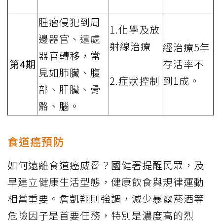
腫瘤侵犯到周
1.化學及放
邊器官、遠處
射線治療
經治療5年
器官轉移，常
第4期
存活率不
見如肺臟、腹
2.症狀控制
到1成。
部、肝臟、骨
骼、腦。
食道癌預防
如何遠離食道癌威脅？國健署提醒民眾，及
早建立健康生活型態，健康飲食與規律運動
相當重要。詹凱翔則強調，減少暴露菸酒等
危險因子是首要任務，特別是濃度高的烈