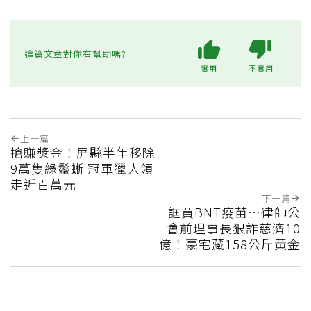
這篇文章對你有幫助嗎?
實用
不實用
上一篇
搶賺獎金！屏縣半年移除
9萬隻綠鬣蜥 冠軍獵人領
走近百萬元
下一篇
誆買BNT疫苗…律師公
會前理事長狠詐慈濟10
億！豪宅藏158公斤黃金