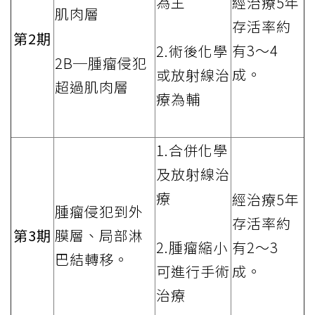
為主
經治療5年
肌肉層
存活率約
第2期
有3～4
2.術後化學
2B─腫瘤侵犯
成。
或放射線治
超過肌肉層
療為輔
1.合併化學
及放射線治
療
經治療5年
腫瘤侵犯到外
存活率約
第3期
膜層、局部淋
2.腫瘤縮小
有2～3
巴結轉移。
可進行手術
成。
治療