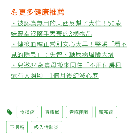
💪更多健康推薦
‧被認為無用的東西反幫了大忙！50歲
婦慶幸沒隨手丟棄的3樣物品
‧健檢血糖正常別安心太早！醫曝「看不
見的隱患」：失智、糖尿病風險大增
‧兒邀84歲寡母搬來同住「不用付房租
還有人照顧」1個月後幻滅心寒
食道癌
嚼檳榔
吞嚥困難
頭頸癌
下咽癌
吸入性肺炎