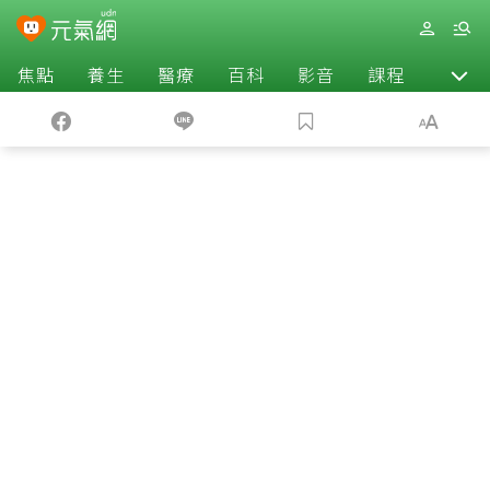
焦點
養生
醫療
百科
影音
課程
退休