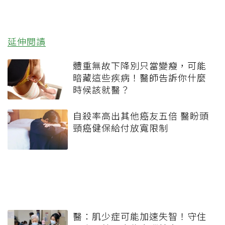
延伸閱讀
體重無故下降別只當變瘦，可能
暗藏這些疾病！醫師告訴你什麼
時候該就醫？
自殺率高出其他癌友五倍 醫盼頭
頸癌健保給付放寬限制
醫：肌少症可能加速失智！守住