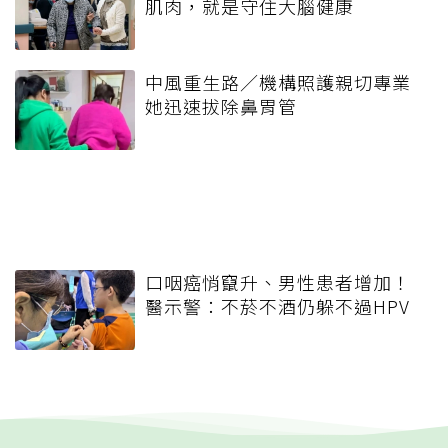
肌肉，就是守住大腦健康
中風重生路／機構照護親切專業
她迅速拔除鼻胃管
口咽癌悄竄升、男性患者增加！
醫示警：不菸不酒仍躲不過HPV