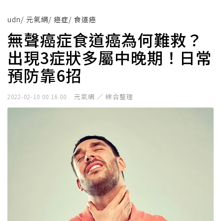
udn
/
元氣網
/
癌症
/
食道癌
無聲癌症食道癌為何難救？
出現3症狀多屬中晚期！日常
預防靠6招
元氣網 ／ 綜合整理
2022-02-10 00:16:00