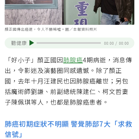
顏正國傳出癌逝，令人不勝唏噓。圖／本報資料照片
聽健康
00:00
/
00:00
「好小子」顏正國因
肺腺癌
4期病逝，消息傳
出，令影迷及演藝圈同感遺憾。除了顏正
國，去年十月汪建民也因肺腺癌離世；另包
括魔術師劉謙、前副總統陳建仁、柯文哲妻
子陳佩琪等人，也都是肺腺癌患者。
肺癌初期症狀不明顯 警覺肺部7大「求救
信號」