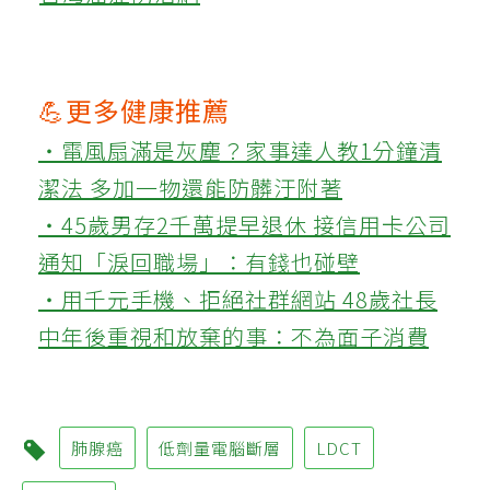
💪更多健康推薦
‧電風扇滿是灰塵？家事達人教1分鐘清
潔法 多加一物還能防髒汙附著
‧45歲男存2千萬提早退休 接信用卡公司
通知「淚回職場」：有錢也碰壁
‧用千元手機、拒絕社群網站 48歲社長
中年後重視和放棄的事：不為面子消費
肺腺癌
低劑量電腦斷層
LDCT