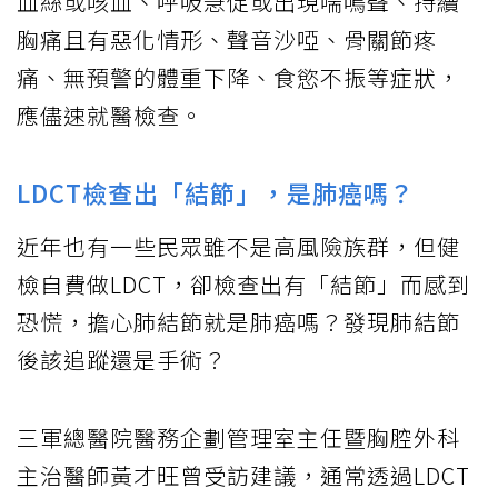
血絲或咳血、呼吸急促或出現喘鳴聲、持續
胸痛且有惡化情形、聲音沙啞、骨關節疼
痛、無預警的體重下降、食慾不振等症狀，
應儘速就醫檢查。
LDCT檢查出「結節」，是肺癌嗎？
近年也有一些民眾雖不是高風險族群，但健
檢自費做LDCT，卻檢查出有「結節」而感到
恐慌，擔心肺結節就是肺癌嗎？發現肺結節
後該追蹤還是手術？
三軍總醫院醫務企劃管理室主任暨胸腔外科
主治醫師黃才旺曾受訪建議，通常透過LDCT