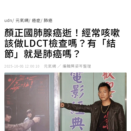
udn
/
元氣網
/
癌症
/
肺癌
顏正國肺腺癌逝！經常咳嗽
該做LDCT檢查嗎？有「結
節」就是肺癌嗎？
元氣網 ／ 編輯葉姿岑整理
2025-10-08 12:00:10