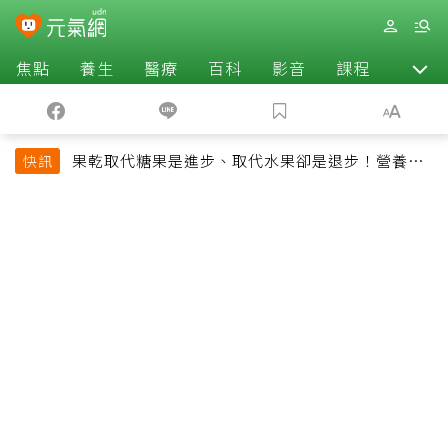
焦點
養生
醫療
百科
影音
課程
退休
果乾取代糖果是進步、取代水果卻是退步！營養師
快訊
揭果乾堅果常見健康陷阱