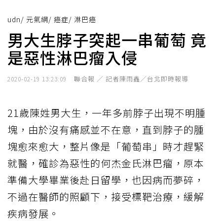
udn
/
元氣網
/
癌症
/
淋巴癌
男大生脖子突起一串葡萄 竟
是惡性淋巴瘤入侵
聯合報 ／ 記者陳雨鑫／台北即時報導
2020-02-19 13:23:09
21歲陳姓男大生，一年多前脖子出現不明腫
塊，由於沒有痛感並不在意，直到脖子的腫
塊愈來愈大，整片像是「葡萄串」時才趕緊
就醫，確診為惡性的何杰金氏淋巴瘤，原本
準備大學畢業後赴日留學，也因病而夢碎，
不過在醫師的照顧下，接受標靶治療，緩解
疾病發展。