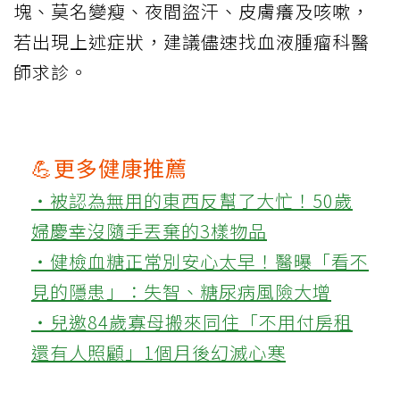
塊、莫名變瘦、夜間盜汗、皮膚癢及咳嗽，
若出現上述症狀，建議儘速找血液腫瘤科醫
師求診。
💪更多健康推薦
‧被認為無用的東西反幫了大忙！50歲
婦慶幸沒隨手丟棄的3樣物品
‧健檢血糖正常別安心太早！醫曝「看不
見的隱患」：失智、糖尿病風險大增
‧兒邀84歲寡母搬來同住「不用付房租
還有人照顧」1個月後幻滅心寒