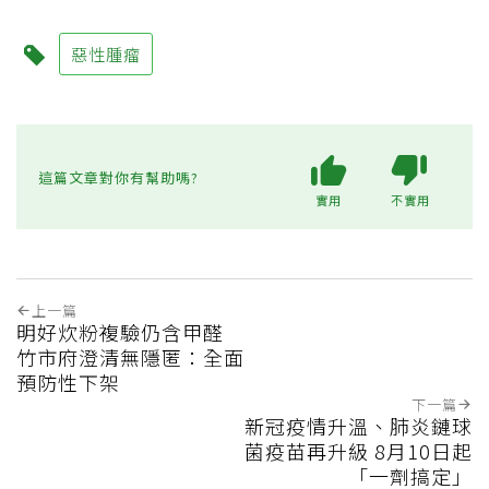
惡性腫瘤
這篇文章對你有幫助嗎?
實用
不實用
上一篇
明好炊粉複驗仍含甲醛
竹市府澄清無隱匿：全面
預防性下架
下一篇
新冠疫情升溫、肺炎鏈球
菌疫苗再升級 8月10日起
「一劑搞定」