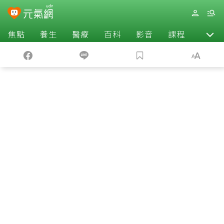
焦點
養生
醫療
百科
影音
課程
退休