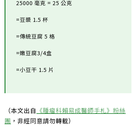
25000 毫克 = 25 公克
=豆漿 1.5 杯
=傳統豆腐 5 格
=嫩豆腐3/4盒
=小豆干 1.5 片
（本文出自
《腫瘤科賴易成醫師手札》粉絲
團
，非經同意請勿轉載）