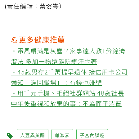
(責任編輯：葉姿岑）
💪更多健康推薦
‧電風扇滿是灰塵？家事達人教1分鐘清
潔法 多加一物還能防髒汙附著
‧45歲男存2千萬提早退休 接信用卡公司
通知「淚回職場」：有錢也碰壁
‧用千元手機、拒絕社群網站 48歲社長
中年後重視和放棄的事：不為面子消費
大豆異黃酮
雌激素
子宮內膜癌