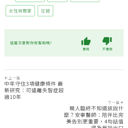
女性荷爾蒙
豆類
這篇文章對你有幫助嗎?
實用
不實用
上一篇
中年守住3項健康條件 最
新研究：可遠離失智症超
過10年
下一篇
親人臨終不知道該說什
麼？安寧醫師：陪伴比完
美告別更重要，4句話值
得及早說出口