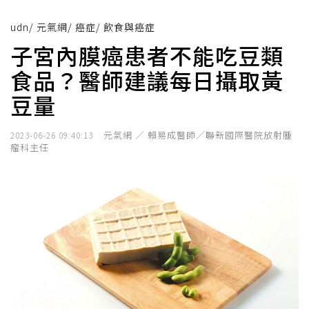
udn
/
元氣網
/
癌症
/
飲食與癌症
子宮內膜癌患者不能吃豆類
食品？醫師建議每日攝取黃
豆量
元氣網 ／ 賴易成醫師／聯新國際醫院放射腫
2023-06-26 09:40:13
瘤科主任