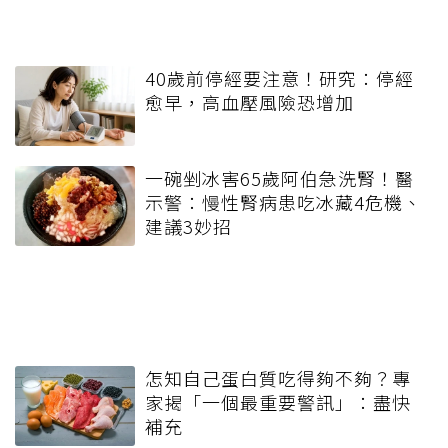
40歲前停經要注意！研究：停經
愈早，高血壓風險恐增加
一碗剉冰害65歲阿伯急洗腎！醫
示警：慢性腎病患吃冰藏4危機、
建議3妙招
怎知自己蛋白質吃得夠不夠？專
家揭「一個最重要警訊」：盡快
補充