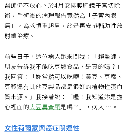
醫師仍不放心。於4月安排腹腔鏡子宮切除
術，手術後的病理報告竟然為「子宮內膜
癌」，為求慎重起見，於是再安排輔助性放
射線治療。
前些日子，這位病人跑來問我：「賴醫師，
朋友告訴我不能吃豆類食品，是真的嗎？」
我回答：「妳當然可以吃囉！黃豆、豆腐、
豆漿還有其他豆製品都是很好的植物性蛋白
質來源。」我接著說：「喔！我知道妳是擔
心裡面的
大豆異黃酮
是嗎？」，病人 …。
女性荷爾蒙
與癌症關連性