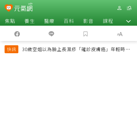
焦點
養生
醫療
百科
影音
課程
退休
30歲空姐以為臉上長濕疹「確診皮膚癌」年輕時一
快訊
習慣釀惡果超後悔