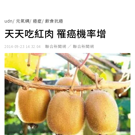
udn
/
元氣網
/
癌症
/
飲食抗癌
天天吃紅肉 罹癌機率增
聯合新聞網 ／ 聯合新聞網
2014-09-23 14:32:04