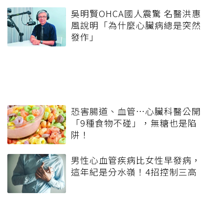
吳明賢OHCA國人震驚 名醫洪惠
風說明「為什麼心臟病總是突然
發作」
恐害腸道、血管…心臟科醫公開
「9種食物不碰」，無糖也是陷
阱！
男性心血管疾病比女性早發病，
這年紀是分水嶺！4招控制三高