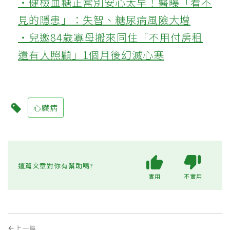
‧健檢血糖正常別安心太早！醫曝「看不
見的隱患」：失智、糖尿病風險大增
‧兒邀84歲寡母搬來同住「不用付房租
還有人照顧」1個月後幻滅心寒
心臟病
這篇文章對你有幫助嗎?
實用
不實用
上一篇