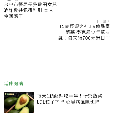
台中市警局長吳敬田女兒
淪詐欺共犯遭判刑 本人
今回應了
下一篇
15歲經營之神3.9億暴富
落幕 麥克風少年蘇友
謙：每天領700元過日子
延伸閱讀
每天1顆酪梨吃半年！研究觀察
LDL粒子下降 心臟病風險也降