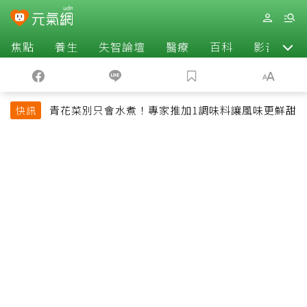
焦點
養生
失智論壇
醫療
百科
影音
青花菜別只會水煮！專家推加1調味料讓風味更鮮甜
快訊