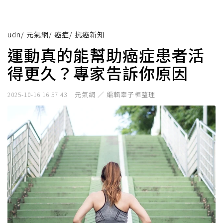
udn
/
元氣網
/
癌症
/
抗癌新知
運動真的能幫助癌症患者活
得更久？專家告訴你原因
元氣網 ／ 編輯辜子桓整理
2025-10-16 16:57:43