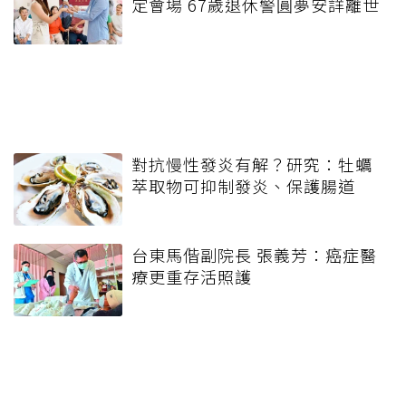
定會場 67歲退休警圓夢安詳離世
對抗慢性發炎有解？研究：牡蠣
萃取物可抑制發炎、保護腸道
台東馬偕副院長 張義芳：癌症醫
療更重存活照護