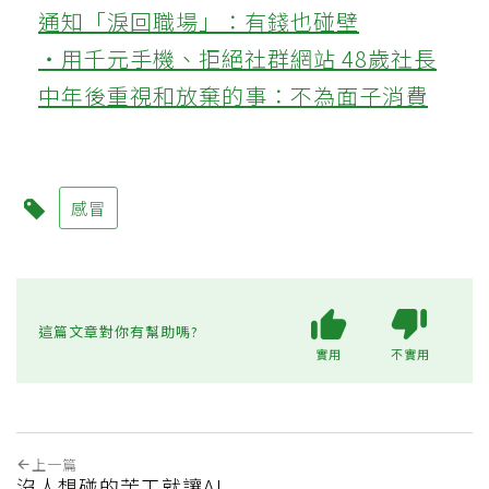
通知「淚回職場」：有錢也碰壁
‧用千元手機、拒絕社群網站 48歲社長
中年後重視和放棄的事：不為面子消費
感冒
這篇文章對你有幫助嗎?
實用
不實用
上一篇
沒人想碰的苦工就讓AI