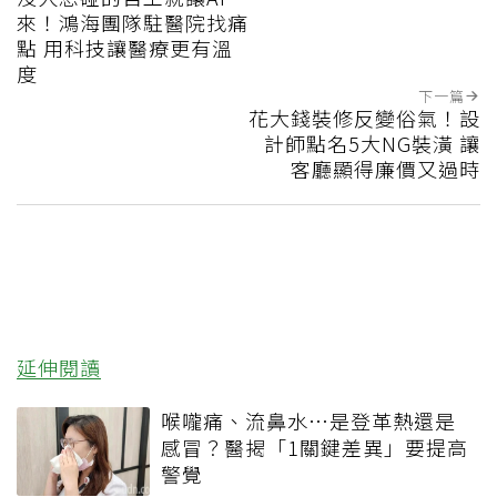
來！鴻海團隊駐醫院找痛
點 用科技讓醫療更有溫
度
下一篇
花大錢裝修反變俗氣！設
計師點名5大NG裝潢 讓
客廳顯得廉價又過時
延伸閱讀
喉嚨痛、流鼻水⋯是登革熱還是
感冒？醫揭「1關鍵差異」要提高
警覺