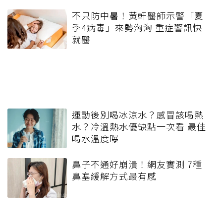
不只防中暑！黃軒醫師示警「夏
季4病毒」來勢洶洶 重症警訊快
就醫
運動後別喝冰涼水？感冒該喝熱
水？冷溫熱水優缺點一次看 最佳
喝水溫度曝
鼻子不通好崩潰！網友實測 7種
鼻塞緩解方式最有感