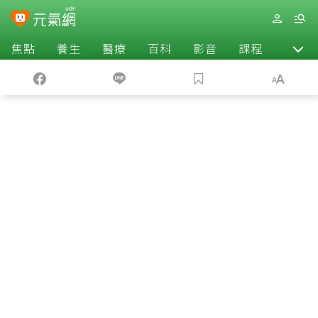
焦點
養生
醫療
百科
影音
課程
退休