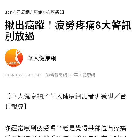
udn
/
元氣網
/
癌症
/
抗癌新知
揪出癌蹤！疲勞疼痛8大警訊
別放過
華人健康網
聯合新聞網 ／ 華人健康網
2014-09-23 14:31:47
【華人健康網╱華人健康網記者洪毓琪／台
北報導】
你經常感到疲勞嗎？老是覺得某部位有疼痛