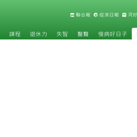
聯合報
經濟日報
河
課程
退休力
失智
醫聲
慢病好日子