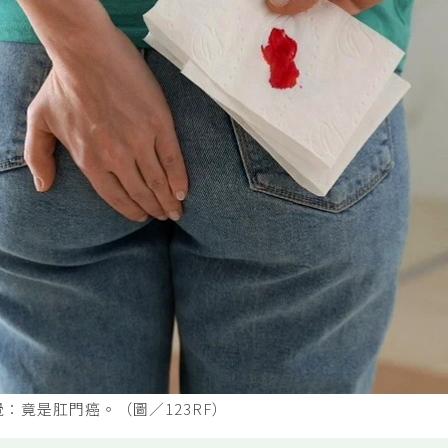
：竟是肛門癌。（圖／123RF）