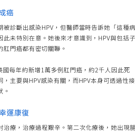
後成癌
期被診斷出感染HPV，但醫師當時告訴她「這種
因此未特別在意。她後來才意識到，HPV與包括
的肛門癌都有密切關聯。
美國每年約新增1萬多例肛門癌，約2千人因此死
，主要與HPV感染有關，而HPV本身可透過性
狀。
幸運康復
射治療，治療過程艱辛。第二次化療後，她出現