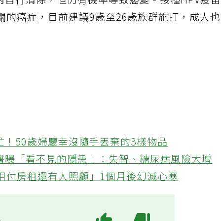
內自行清除，但仍有機率導致癌變。接種HPV疫
關的癌症，目前建議9歲至26歲族群施打，成人
忙！50歲婦慶幸沒隨手丟棄的3樣物品
醫曝「看不見的隱患」：失智、糖尿病風險大增
不用付房租還有人照顧」1個月後幻滅心寒