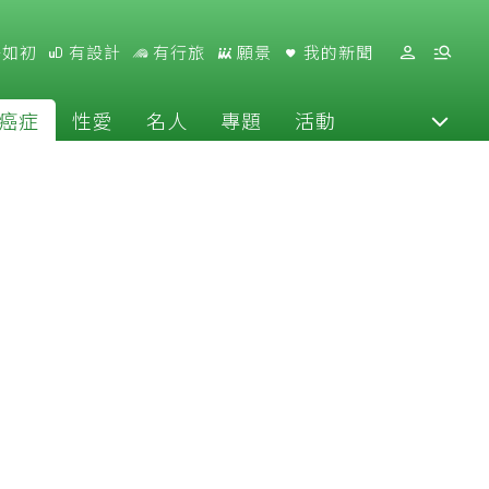
好如初
有設計
有行旅
願景
我的新聞
癌症
性愛
名人
專題
活動