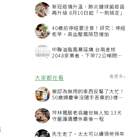
新冠疫情升溫、肺炎鏈球菌疫苗
再升級 8月10日起「一劑搞定」
病
40歲前停經要注意！研究：停經
愈早，高血壓風險恐增加
子
中聯油脂風暴延燒 台南查核
2048家業者、下架72公噸問題
油品
看更多
大家都在看
接
被認為無用的東西反幫了大忙！
50歲婦慶幸沒隨手丟棄的3樣物
品
坪林獨居老翁離世無人知 13犬
守屋護遺體伴最後一程
腸