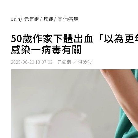
udn
/
元氣網
/
癌症
/
其他癌症
50歲作家下體出血「以為
感染一病毒有關
2025-06-20 13:07:03
元氣網 ／ 洪波波