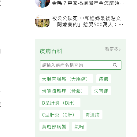
先生走了，太太可以續領勞保年
照
金嗎？專家揭遺屬年金怎麼領，
看順位還要看資格
被公公砍死 中和媳婦最後貼文
「阿嬤養的」惹哭500萬人：下
輩子要幸福
看更多
加
疾病百科
大腸直腸癌（大腸癌）
痔瘡
骨質疏鬆症（骨鬆）
失智症
發
B型肝炎（B肝）
德
C型肝炎（C肝）
胃潰瘍
黃斑部病變
氣喘