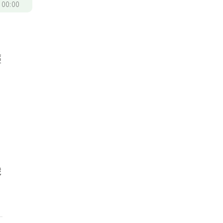
/
00:00
為
輕
，
識