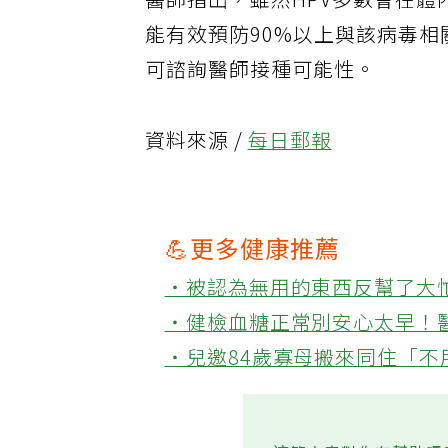
醫師指出，雖然HPV多數會在體
能有效預防90%以上與該病毒相
可諮詢醫師接種可能性。
資料來源 /
每日郵報
💪更多健康推薦
‧被認為無用的東西反幫了大
‧健檢血糖正常別安心太早！
‧兒邀84歲寡母搬來同住「