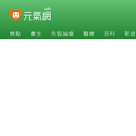
焦點
養生
失智論壇
醫療
百科
影音