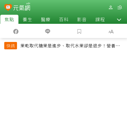
焦點
養生
醫療
百科
影音
課程
退休
果乾取代糖果是進步、取代水果卻是退步！營養師
快訊
揭果乾堅果常見健康陷阱