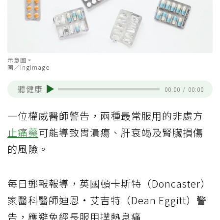
示意圖。
圖／ingimage
聽健康
00:00
/
00:00
一位權威醫師警告，兩種最常服用的非處方
止痛藥
可能導致胃潰瘍、肝衰竭及腎臟損傷
的風險。
每日郵報報導，英國頓卡斯特（Doncaster）
家醫科醫師迪恩·艾吉特（Dean Eggitt）警
告，應避免經長服用撲熱息痛