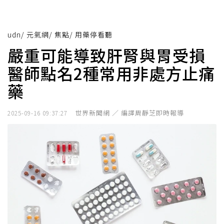
udn
/
元氣網
/
焦點
/
用藥停看聽
嚴重可能導致肝腎與胃受損
醫師點名2種常用非處方止痛
藥
世界新聞網 ／ 編譯周靜芝即時報導
2025-09-16 09:37:27