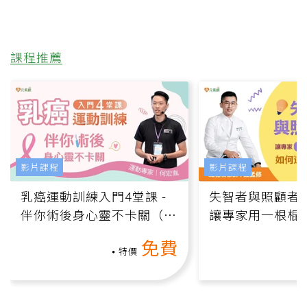
課程推薦
影片課程
影片課程
乳癌運動訓練入門4堂課 -
失智者與照顧者
伴你術後身心靈不卡關（線
讓專家用一根棍
上影音課）
何逆轉退化大腦
免費
課）
特價