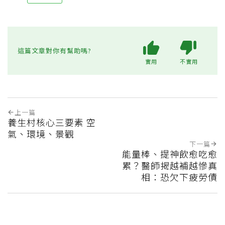
這篇文章對你有幫助嗎?
實用
不實用
上一篇
養生村核心三要素 空
氣、環境、景觀
下一篇
能量棒、提神飲愈吃愈
累？醫師揭越補越慘真
相：恐欠下疲勞債