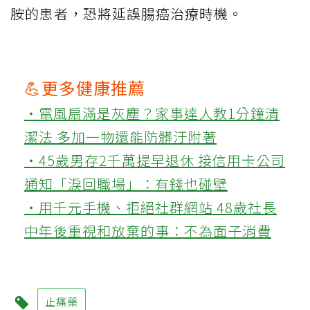
胺的患者，恐將延誤腸癌治療時機。
💪更多健康推薦
‧電風扇滿是灰塵？家事達人教1分鐘清
潔法 多加一物還能防髒汙附著
‧45歲男存2千萬提早退休 接信用卡公司
通知「淚回職場」：有錢也碰壁
‧用千元手機、拒絕社群網站 48歲社長
中年後重視和放棄的事：不為面子消費
止痛藥