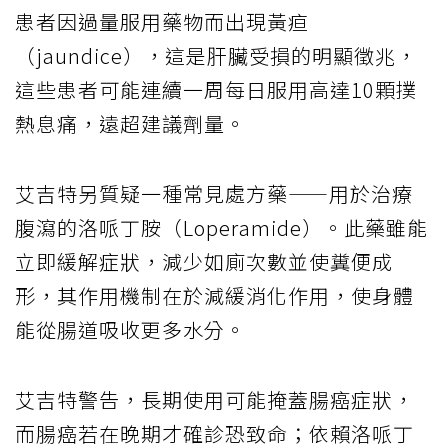
患者因過量服用藥物而出現黃疸
（jaundice），這是肝臟受損的明顯徵兆，
這些患者可能連續一周每日服用高達10顆撲
熱息痛，遠超建議劑量。
艾吉特另質疑一種常見處方藥——用於治療
腹瀉的洛哌丁胺（Loperamide）。此藥雖能
立即緩解症狀，減少如廁次數並使糞便成
形，其作用機制在於減緩消化作用，使身體
能從腸道吸收更多水分。
艾吉特警告，長期使用可能掩蓋腸癌症狀，
而腸癌若在晚期才確診恐致命；依賴洛哌丁