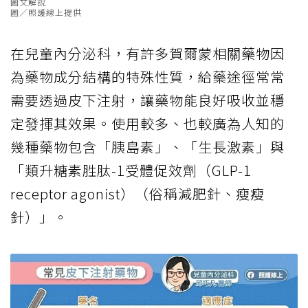
圖文解說
圖／照護線上提供
在兒童內分泌科，有許多賀爾蒙相關藥物因
為藥物成分結構的特殊性質，給藥途徑常常
需要透過皮下注射，讓藥物能良好吸收並穩
定發揮其效果。使用較多、也較廣為人知的
幾種藥物包含「
胰島素
」、「生長激素」與
「類升糖素胜肽-1受體促效劑（GLP-1
receptor agonist）（俗稱減肥針、瘦瘦
針）」。