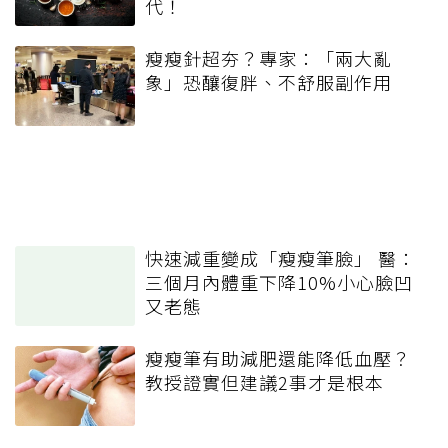
代！
瘦瘦針超夯？專家：「兩大亂
象」恐釀復胖、不舒服副作用
快速減重變成「瘦瘦筆臉」 醫：
三個月內體重下降10%小心臉凹
又老態
瘦瘦筆有助減肥還能降低血壓？
教授證實但建議2事才是根本