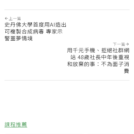
上一篇
史丹佛大學首度用AI造出
可複製合成病毒 專家示
警噩夢情境
下一篇
用千元手機、拒絕社群網
站 48歲社長中年後重視
和放棄的事：不為面子消
費
課程推薦