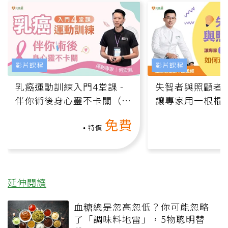
影片課程
影片課程
乳癌運動訓練入門4堂課 -
失智者與照顧者
伴你術後身心靈不卡關（線
讓專家用一根棍
上影音課）
何逆轉退化大腦
免費
課）
特價
延伸閱讀
血糖總是忽高忽低？你可能忽略
了「調味料地雷」，5物聰明替