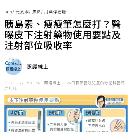
udn
/
元氣網
/
焦點
/
用藥停看聽
胰島素、瘦瘦筆怎麼打？醫
曝皮下注射藥物使用要點及
注射部位吸收率
照護線上
照護線上 ／ 林口長庚醫院兒童內分泌科醫師
2022-11-27 15:10:34
邱巧凡