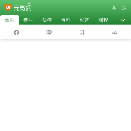
焦點
養生
醫療
百科
影音
課程
退休