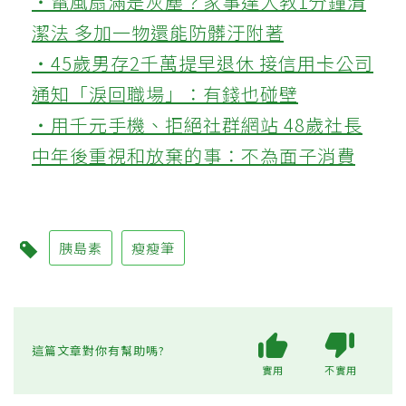
‧電風扇滿是灰塵？家事達人教1分鐘清
潔法 多加一物還能防髒汙附著
‧45歲男存2千萬提早退休 接信用卡公司
通知「淚回職場」：有錢也碰壁
‧用千元手機、拒絕社群網站 48歲社長
中年後重視和放棄的事：不為面子消費
胰島素
瘦瘦筆
這篇文章對你有幫助嗎?
實用
不實用