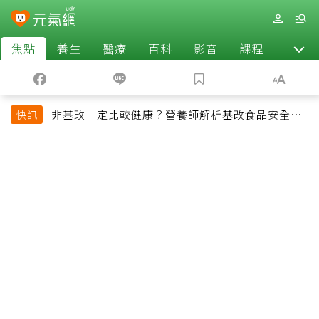
焦點
養生
醫療
百科
影音
課程
退休
非基改一定比較健康？營養師解析基改食品安全性
快訊
與常見迷思