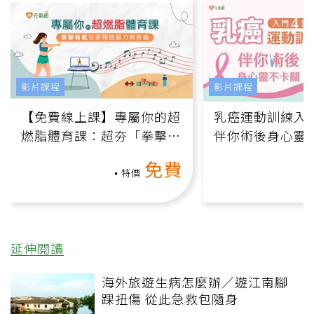
影片課程
影片課程
【免費線上課】專屬你的超
乳癌運動訓練入門
燃脂體育課：超夯「拳擊有
伴你術後身心靈
氧」高壓族在家釋放壓力無
上影音課）
免費
負擔
特價
延伸閱讀
海外旅遊生病怎麼辦／遊江南腳
踝扭傷 從此急救包隨身