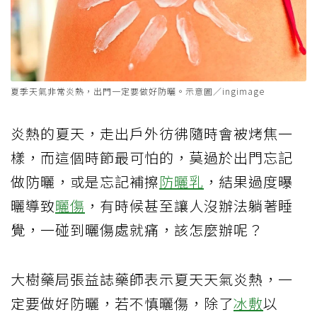
夏季天氣非常炎熱，出門一定要做好防曬。示意圖／ingimage
炎熱的夏天，走出戶外彷彿隨時會被烤焦一
樣，而這個時節最可怕的，莫過於出門忘記
做防曬，或是忘記補擦
防曬乳
，結果過度曝
曬導致
曬傷
，有時候甚至讓人沒辦法躺著睡
覺，一碰到曬傷處就痛，該怎麼辦呢？
大樹藥局張益誌藥師表示夏天天氣炎熱，一
定要做好防曬，若不慎曬傷，除了
冰敷
以