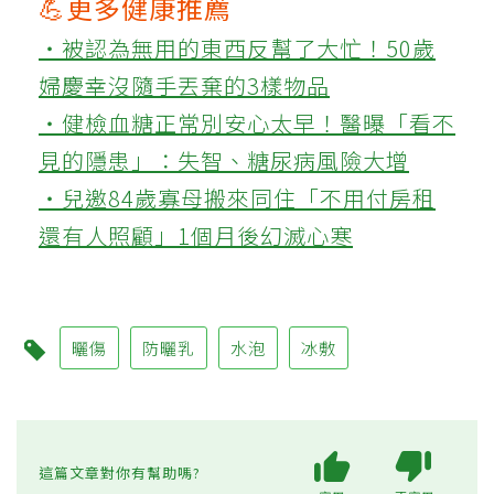
💪更多健康推薦
‧被認為無用的東西反幫了大忙！50歲
婦慶幸沒隨手丟棄的3樣物品
‧健檢血糖正常別安心太早！醫曝「看不
見的隱患」：失智、糖尿病風險大增
‧兒邀84歲寡母搬來同住「不用付房租
還有人照顧」1個月後幻滅心寒
曬傷
防曬乳
水泡
冰敷
這篇文章對你有幫助嗎?