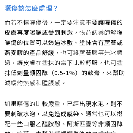
曬傷該怎麼處理？
而若不慎曬傷後，一定要注意
不要讓曬傷的
皮膚再度曝曬或受到刺激
，張益誌藥師解釋
曬傷的位置可以透過冰敷、塗抹含有蘆薈或
燕麥膠的產品舒緩
，也可將蘆薈膠等先冰鎮
過，讓皮膚在塗抹的當下比較舒服，也可塗
抹
低劑量類固醇（0.5-1%）的軟膏
，來幫助
減緩灼熱感和腫脹感。
如果曬傷的比較嚴重，已經
出現水泡，則不
要刺破水泡，以免造成感染
。通常也可以
搭
配一些口服乙醯胺酚、阿斯匹靈等非類固醇