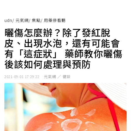
udn
/
元氣網
/
焦點
/
用藥停看聽
曬傷怎麼辦？除了發紅脫
皮、出現水泡，還有可能會
有「這症狀」 藥師教你曬傷
後該如何處理與預防
元氣網 ／ 健談
2021-09-01 17:29:22