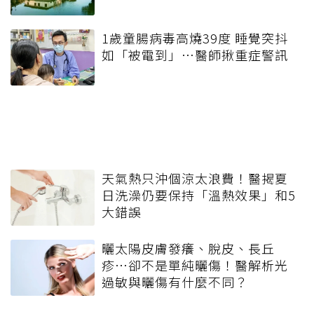
1歲童腸病毒高燒39度 睡覺突抖
如「被電到」…醫師揪重症警訊
天氣熱只沖個涼太浪費！醫揭夏
日洗澡仍要保持「溫熱效果」和5
大錯誤
曬太陽皮膚發癢、脫皮、長丘
疹…卻不是單純曬傷！醫解析光
過敏與曬傷有什麼不同？