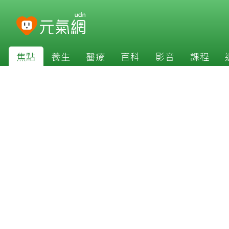
焦點
養生
醫療
百科
影音
課程