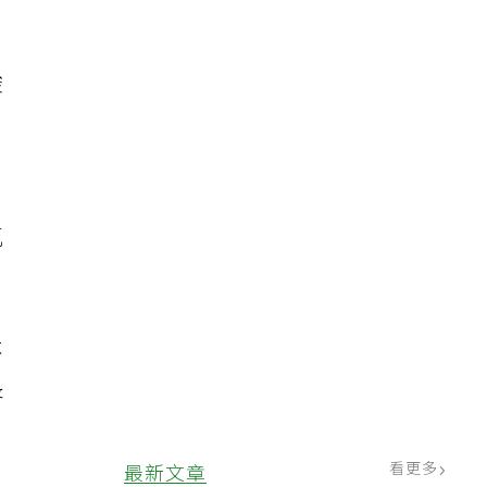
酸
氫
不
長
看更多
最新文章