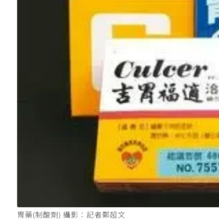
胃藥(制酸劑) 攝影：記者鄭超文