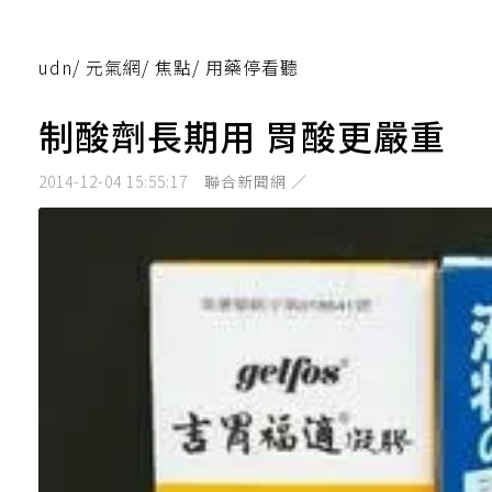
udn
/
元氣網
/
焦點
/
用藥停看聽
制酸劑長期用 胃酸更嚴重
2014-12-04 15:55:17
聯合新聞網 ／