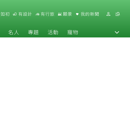
好如初
有設計
有行旅
願景
我的新聞
名人
專題
活動
寵物