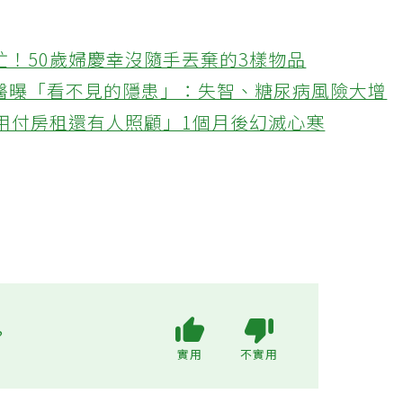
忙！50歲婦慶幸沒隨手丟棄的3樣物品
醫曝「看不見的隱患」：失智、糖尿病風險大增
不用付房租還有人照顧」1個月後幻滅心寒
?
實用
不實用