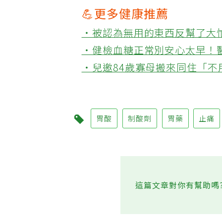
💪更多健康推薦
‧被認為無用的東西反幫了大
‧健檢血糖正常別安心太早！
‧兒邀84歲寡母搬來同住「
胃酸
制酸劑
胃藥
止痛
這篇文章對你有幫助嗎