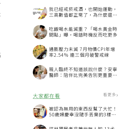
會
我已經戒菸戒酒，也開始運動，
本
三高數值都正常了，為什麼還不
能停藥？
吃飯喝水能減重？「喝水黃金時
間點」曝，喝錯時機反而吃更多
通膨壓力未減 7月物價CPI年增
傷
率2.54% 連三個月破警戒線
親人臨終不知道該說什麼？安寧
醫師：陪伴比完美告別更重要，
4句話值得及早說出口
看更多
大家都在看
被認為無用的東西反幫了大忙！
50歲婦慶幸沒隨手丟棄的3樣物
品