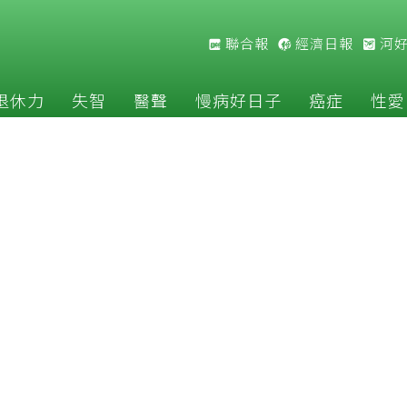
聯合報
經濟日報
河
退休力
失智
醫聲
慢病好日子
癌症
性愛