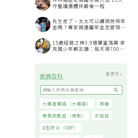
坪林獨居老翁離世無人知 13犬
守屋護遺體伴最後一程
先生走了，太太可以續領勞保年
金嗎？專家揭遺屬年金怎麼領，
看順位還要看資格
15歲經營之神3.9億暴富落幕 麥
克風少年蘇友謙：每天領700元
過日子
看更多
疾病百科
大腸直腸癌（大腸癌）
痔瘡
骨質疏鬆症（骨鬆）
失智症
B型肝炎（B肝）