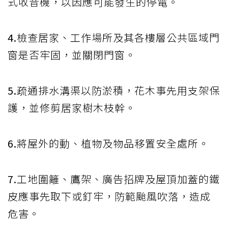
式收音機，以因應可能發生的停電。
4.
檢查居家、工作場所及其各樓層公共區域門
窗是否牢固，並關閉門窗。
5.
疏通排水溝渠以防淤積，花木事先用支架保
護，並修剪居家樹木枝幹。
6.
將屋外的動、植物及物品移置安全處所。
7.
工地圍籬、鷹架、廣告招牌及屋頂加蓋的鐵
皮應事先取下或釘牢，防範颱風吹落，造成
危害。