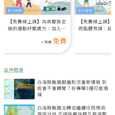
影片課程
影片課程
【免費線上課】為高壓族定
【免費線上課】
做的運動紓壓處方：加入行
燃脂體育課：超
動、增肌、互動元素，0基
氧」高壓族在家
免費
礎也能做！
負擔
特價
延伸閱讀
白海豚颱風眼牆對流重新爆發 到
底會不會轉彎？粉專曝3種可能情
境
白海豚颱風北轉或繼續往西預測
路徑分歧 不排除最快周五發海警