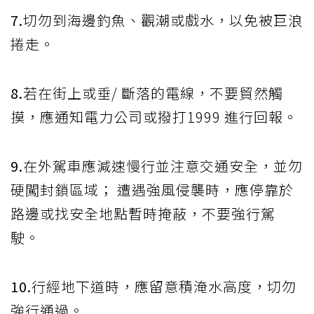
7.
切勿到海邊釣魚、觀潮或戲水，以免被巨浪
捲走。
8.
若在街上或垂/ 斷落的電線，不要貿然觸
摸，應通知電力公司或撥打1999 進行回報。
9.
在外駕車應減速慢行並注意交通安全，並勿
硬闖封鎖區域； 遭遇強風侵襲時，應停靠於
路邊或找安全地點暫時掩蔽，不要強行駕
駛。
10.
行經地下道時，應留意積淹水高度，切勿
強行通過。