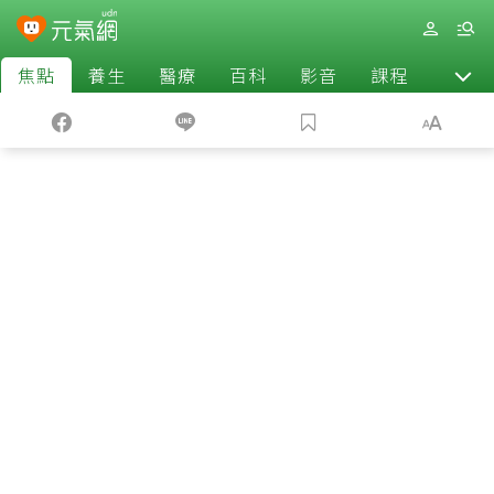
焦點
養生
醫療
百科
影音
課程
退休