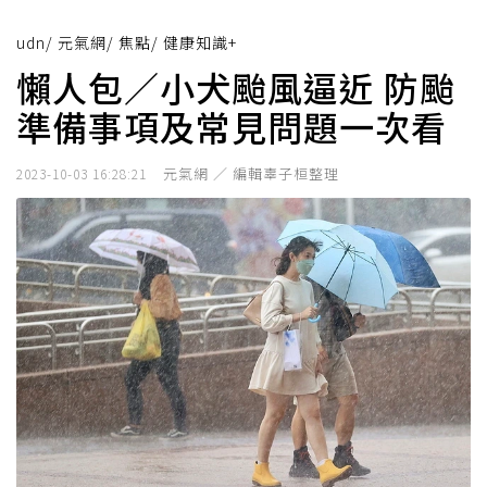
udn
/
元氣網
/
焦點
/
健康知識+
懶人包／小犬颱風逼近 防颱
準備事項及常見問題一次看
元氣網 ／ 編輯辜子桓整理
2023-10-03 16:28:21