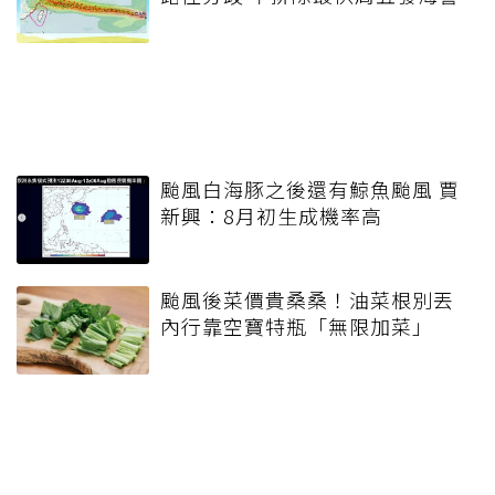
颱風白海豚之後還有鯨魚颱風 賈
新興：8月初生成機率高
颱風後菜價貴桑桑！油菜根別丟
內行靠空寶特瓶「無限加菜」