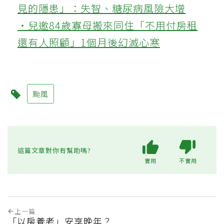
見的隱患」：失智、糖尿病風險大增
‧兒邀84歲寡母搬來同住「不用付房租
還有人照顧」1個月後幻滅心寒
颱風
這篇文章對你有幫助嗎?
實用
不實用
上一篇
「以房養老」安享晚年？