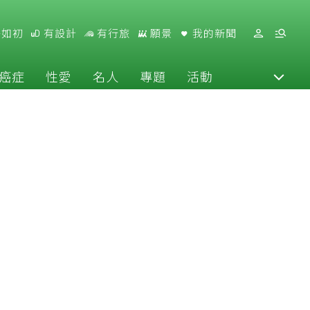
好如初
有設計
有行旅
願景
我的新聞
癌症
性愛
名人
專題
活動