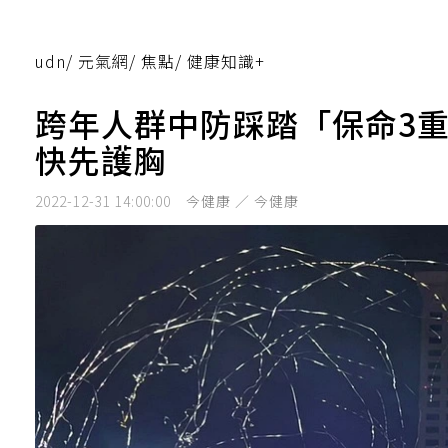
udn
/
元氣網
/
焦點
/
健康知識+
跨年人群中防踩踏「保命3
快先護胸
2022-12-31 14:00:00
今健康 ／ 今健康