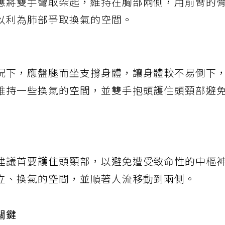
應將雙手彎取架起，維持在胸部兩側，用前臂的
以利為肺部爭取換氣的空間。
況下，應盤腿而坐支撐身體，讓身體較不易倒下
維持一些換氣的空間，並雙手抱頭護住頭頸部避
建議首要護住頭頸部，以避免遭受致命性的中樞
立、換氣的空間，並順著人流移動到兩側。
關鍵