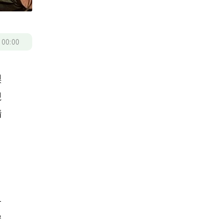
/
00:00
梨
現
情
一