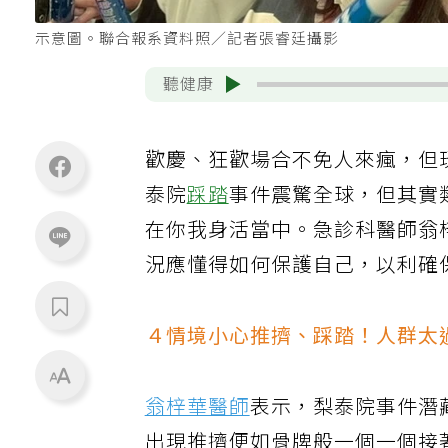
示意圖。聯合報系資料照／記者張睿廷攝影
聽健康
歡慶、狂歡場合不免人來瘋，但
泰院
踩踏
事件震驚全球，但其實
在你我身活當中。急診科醫師翁
況應懂得如何保護自己，以利確
４情境小心推擠、踩踏！人群太
翁梓華醫師
表示，梨泰院事件潛