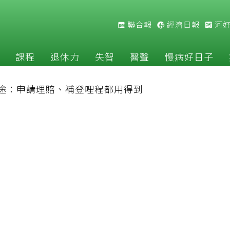
聯合報
經濟日報
河
課程
退休力
失智
醫聲
慢病好日子
途：申請理賠、補登哩程都用得到