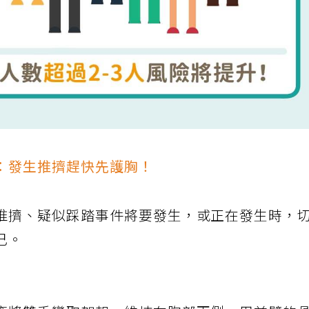
：發生推擠趕快先護胸！
推擠、疑似踩踏事件將要發生，或正在發生時，
己。