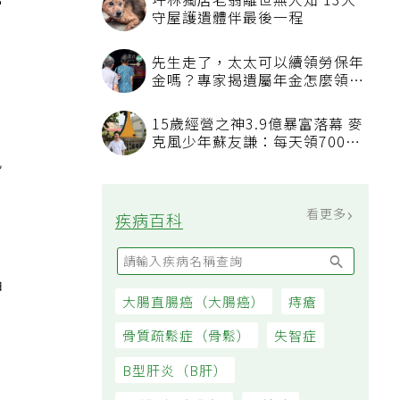
坪林獨居老翁離世無人知 13犬
骨
守屋護遺體伴最後一程
先生走了，太太可以續領勞保年
金嗎？專家揭遺屬年金怎麼領，
看順位還要看資格
15歲經營之神3.9億暴富落幕 麥
，
克風少年蘇友謙：每天領700元
免
過日子
看更多
疾病百科
神
大腸直腸癌（大腸癌）
痔瘡
骨質疏鬆症（骨鬆）
失智症
B型肝炎（B肝）