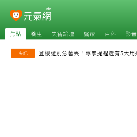
焦點
養生
失智論壇
醫療
百科
影音
登機證別急著丟！專家提醒還有5大用
快訊